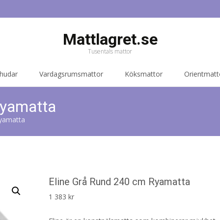
Mattlagret.se
Tusentals mattor
 hudar
Vardagsrumsmattor
Köksmattor
Orientmatt
Ryamatta
Ryamatta
Eline Grå Rund 240 cm Ryamatta
1 383
kr