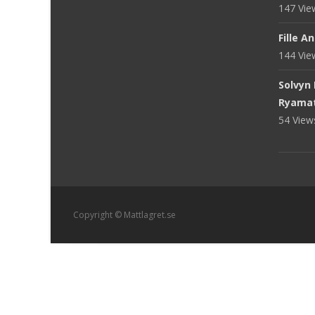
147 Vi
Fille A
144 Vi
Solvyn
Ryama
54 Vie
Copyright © Mattlagret.se