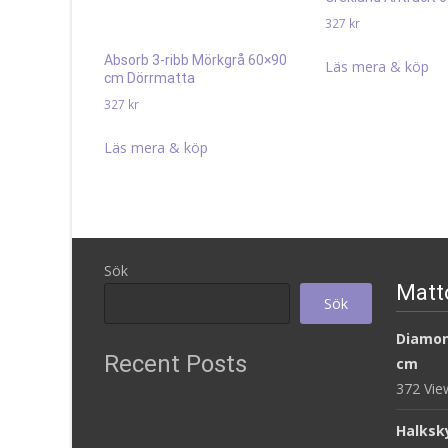
327
kr
Absorb 3-ribb Mörkgrå 60×90
Läs mera & köp
cm Dörrmatta
327
kr
Läs mera & köp
Sök
Matt
Sök
Diamon
Recent Posts
cm
372 Vi
Halksk