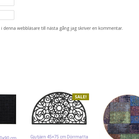
i denna webbläsare till nästa gång jag skriver en kommentar.
SALE!
Gjutjärn 45×75 cm Dörrmatta
60×90 cm