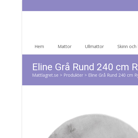
Skip
Hem
Mattor
Ullmattor
Skinn och
to
content
Eline Grå Rund 240 cm 
Mattlagret.se
>
Produkter
>
Eline Grå Rund 240 cm 