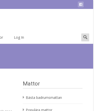
Search
or
Log In
for:
Mattor
Bästa badrumsmattan
Populära mattor