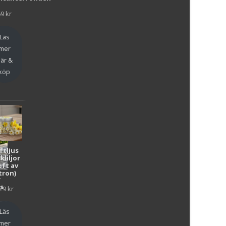
69
kr
Läs
mer
är &
köp
ftljus
kliljor
oft av
tron)
y
as
29
kr
en
Läs
mer