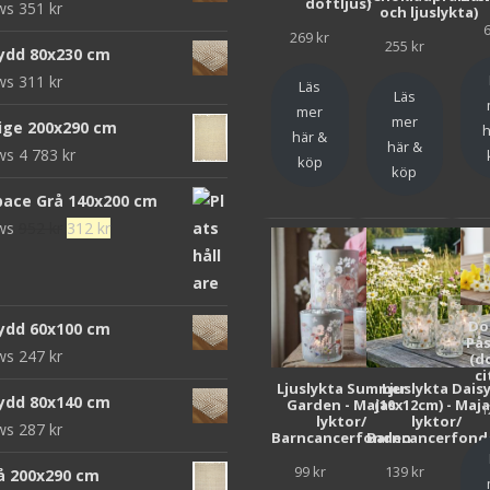
doftljus)
ews
351
kr
och ljuslykta)
var:
är:
269
kr
472 kr.
152 kr.
255
kr
ydd 80x230 cm
ews
311
kr
Läs
Läs
mer
mer
eige 200x290 cm
h
här &
här &
ews
4 783
kr
köp
köp
pace Grå 140x200 cm
Det
Det
ews
952
kr
312
kr
ursprungliga
nuvarande
priset
priset
var:
är:
Do
ydd 60x100 cm
952 kr.
312 kr.
Pås
ews
247
kr
(d
ci
Ljuslykta Summer
Ljuslykta Dais
ydd 80x140 cm
Garden - Majas
(10x12cm) - Maj
1
lyktor/
lyktor/
ews
287
kr
Barncancerfonden
Barncancerfond
99
kr
139
kr
rå 200x290 cm