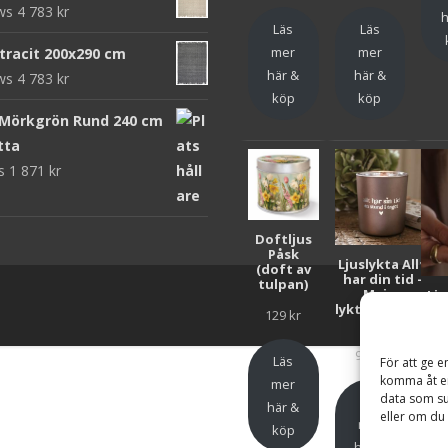
ews
4 783
kr
h
Läs
Läs
mer
mer
ntracit 200x290 cm
här &
här &
ews
4 783
kr
köp
köp
 Mörkgrön Rund 240 cm
tta
ws
1 871
kr
Doftljus
Påsk
Ljuslykta Allt
(doft av
har din tid -
tulpan)
Majas
Lju
lyktor/Suicide
F
129
kr
Zero
Bar
99
kr
Läs
För att ge e
komma åt en
mer
data som su
Läs
här &
eller om du 
mer
köp
här &