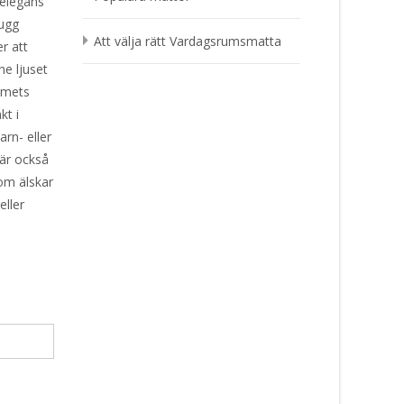
 elegans
lugg
Att välja rätt Vardagsrumsmatta
r att
ne ljuset
ummets
kt i
rn- eller
 är också
som älskar
eller