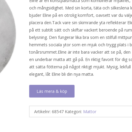
Eline är en konstpälsmatta som kombinerar mjukhet,
och mångsidighet. Med sin korta, täta och silkeslena 
bjuder Eline på en otrolig komfort, oavsett var du välje
placera den.Tack vare sin skimrande yta reflekterar Eli
på ett subtilt sätt och skiftar vackert beroende på r
belysning. Den fungerar lika bra som en stilfull mittpun
hemmets sociala ytor som en mjuk och trygg plats i ba
tonårsrummet.Eline är inte bara vacker att se på, den
en underbar matta att gå på. En riktig favorit för dig 
att sätta fötterna på något riktigt mjukt. Mysig, lekfull 
elegant, låt Eline bli din nya matta.
Läs mera & köp
Artikelnr:
68547
Kategori:
Mattor