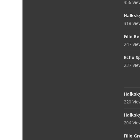
356 Vi
Halksk
318 Vi
Fille B
247 Vi
Echo S
237 Vi
Halksk
220 Vi
Halksk
204 Vi
Fille G