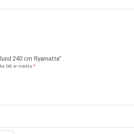
å Rund 240 cm Ryamatta”
ska fält är märkta
*