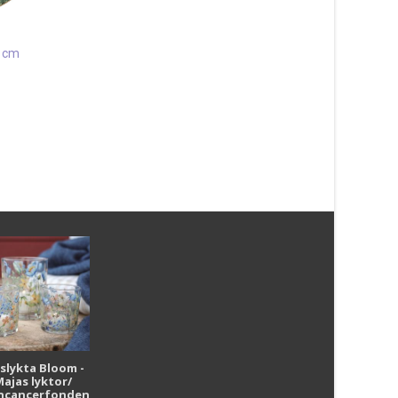
Välkommen Svart/grå 45×75
cm
295
kr
0 cm
Läs mera & köp
Patch Multi 67×180 
511
kr
Läs mera & köp
i
uslykta Bloom -
Majas lyktor/
r
ncancerfonden