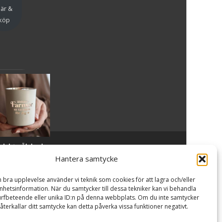
är &
köp
slykta Älskade
Powered by WordPress
, Theme
i-craft
by TemplatesNext.
armor - Majas
Hantera samtycke
lyktor/
ncancerfonden
n bra upplevelse använder vi teknik som cookies för att lagra och/eller
99
kr
hetsinformation. När du samtycker till dessa tekniker kan vi behandla
rfbeteende eller unika ID:n på denna webbplats. Om du inte samtycker
återkallar ditt samtycke kan detta påverka vissa funktioner negativt.
Läs
mer