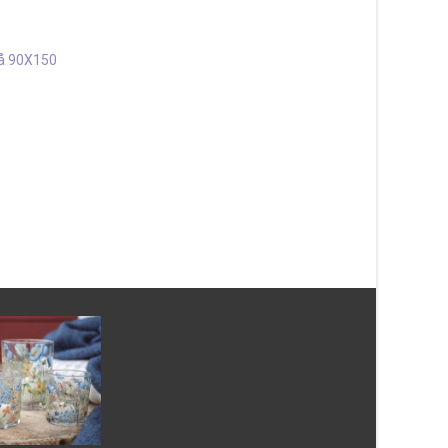
327
kr
rå 90X150
Läs mera & köp
Patch Grå 67×180 c
511
kr
Läs mera & köp