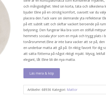
Eline är en konstpälsmatta som kombinerar mjukhet,
och mångsidighet. Med sin korta, täta och silkeslena 
bjuder Eline på en otrolig komfort, oavsett var du välje
placera den.Tack vare sin skimrande yta reflekterar Eli
på ett subtilt sätt och skiftar vackert beroende på r
belysning. Den fungerar lika bra som en stilfull mittpun
hemmets sociala ytor som en mjuk och trygg plats i ba
tonårsrummet.Eline är inte bara vacker att se på, den
en underbar matta att gå på. En riktig favorit för dig 
att sätta fötterna på något riktigt mjukt. Mysig, lekfull 
elegant, låt Eline bli din nya matta.
Läs mera & köp
Artikelnr:
68936
Kategori:
Mattor