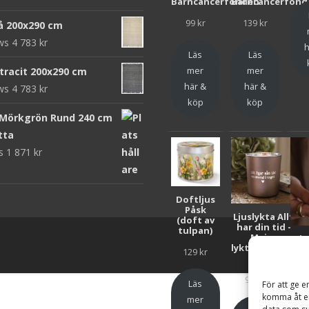
Barncancerfonden
Barncancerfond
99
kr
139
kr
rå 200x290 cm
ews
4 783
kr
h
Läs
Läs
mer
mer
ntracit 200x290 cm
här &
här &
ews
4 783
kr
köp
köp
 Mörkgrön Rund 240 cm
tta
ws
1 871
kr
Doftljus
Påsk
Ljuslykta Allt
(doft av
har din tid -
tulpan)
Majas
Lju
lyktor/Suicide
F
129
kr
Zero
Bar
99
kr
Läs
För att ge e
komma åt en
mer