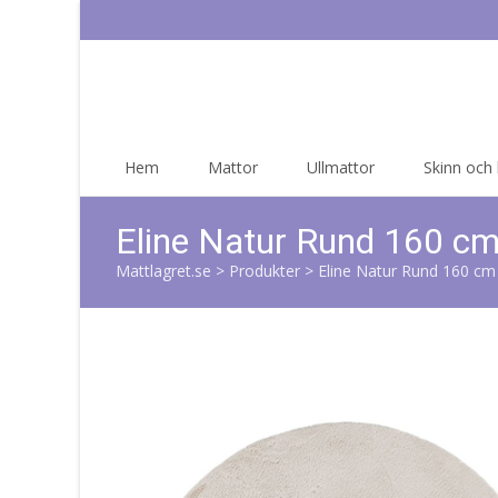
Skip
Hem
Mattor
Ullmattor
Skinn och
to
content
Eline Natur Rund 160 c
Mattlagret.se
>
Produkter
>
Eline Natur Rund 160 c