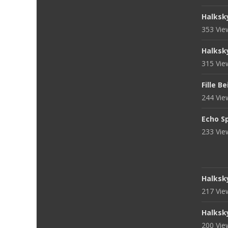
Halksk
353 Vi
Halksk
315 Vi
Fille B
244 Vi
Echo S
233 Vi
Halksk
217 Vi
Halksk
200 Vi