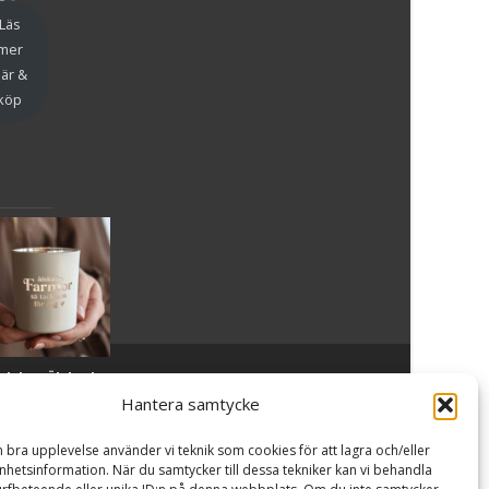
en
Läs
mer
är &
köp
slykta Älskade
Powered by WordPress
, Theme
i-craft
by TemplatesNext.
armor - Majas
Hantera samtycke
lyktor/
ncancerfonden
n bra upplevelse använder vi teknik som cookies för att lagra och/eller
99
kr
hetsinformation. När du samtycker till dessa tekniker kan vi behandla