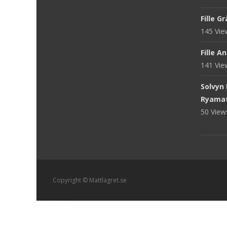
Fille G
145 Vi
Fille A
141 Vi
Solvyn
Ryama
50 Vie
Copyright © Mattlagret.se