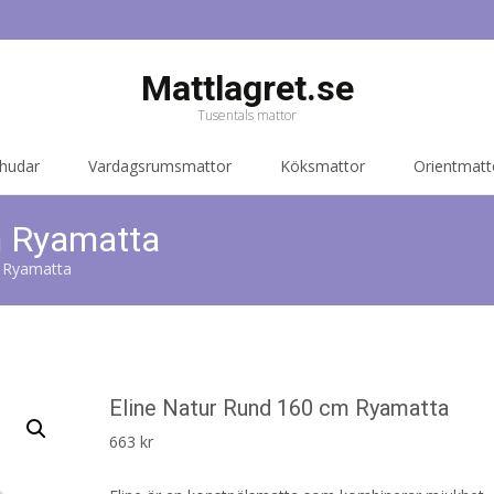
Mattlagret.se
Tusentals mattor
 hudar
Vardagsrumsmattor
Köksmattor
Orientmatt
m Ryamatta
m Ryamatta
Eline Natur Rund 160 cm Ryamatta
663
kr