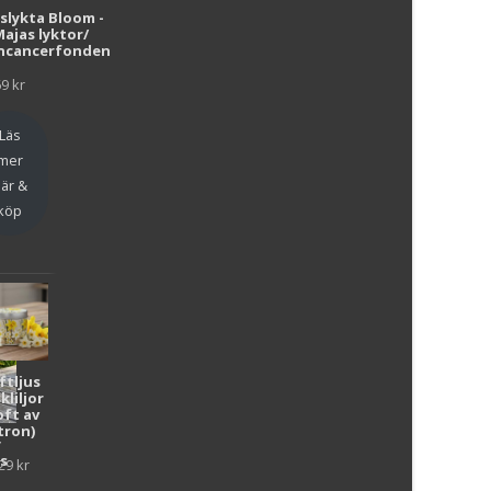
i
uslykta Bloom -
Majas lyktor/
r
ncancerfonden
69
kr
Läs
mer
är &
köp
ftljus
kliljor
oft av
tron)
y
as
29
kr