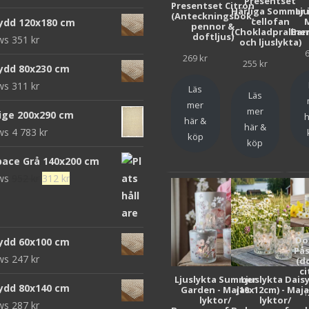
Presentset
Presentset Citron
ursprungliga
nuvarande
Härliga Sommar 
Lj
(Anteckningsbok,
cellofan
ydd 120x180 cm
pennor &
priset
priset
(Chokladpraline
Bar
doftljus)
ews
351
kr
och ljuslykta)
var:
är:
269
kr
472 kr.
152 kr.
255
kr
ydd 80x230 cm
ews
311
kr
Läs
Läs
mer
mer
eige 200x290 cm
h
här &
här &
ews
4 783
kr
köp
köp
pace Grå 140x200 cm
Det
Det
ews
952
kr
312
kr
ursprungliga
nuvarande
priset
priset
var:
är:
Do
ydd 60x100 cm
952 kr.
312 kr.
Pås
ews
247
kr
(d
ci
Ljuslykta Summer
Ljuslykta Dais
ydd 80x140 cm
Garden - Majas
(10x12cm) - Maj
1
lyktor/
lyktor/
ews
287
kr