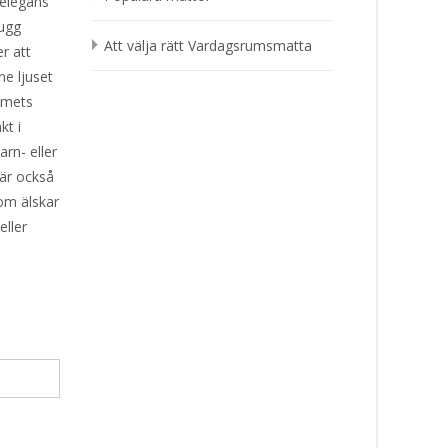
 elegans
lugg
Att välja rätt Vardagsrumsmatta
r att
ne ljuset
ummets
kt i
rn- eller
 är också
som älskar
eller