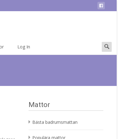
Search
or
Log In
for:
Mattor
Bästa badrumsmattan
Populära mattor