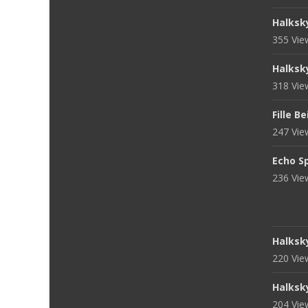
Halksk
355 Vi
Halksk
318 Vi
Fille B
247 Vi
Echo S
236 Vi
Halksk
220 Vi
Halksk
204 Vi