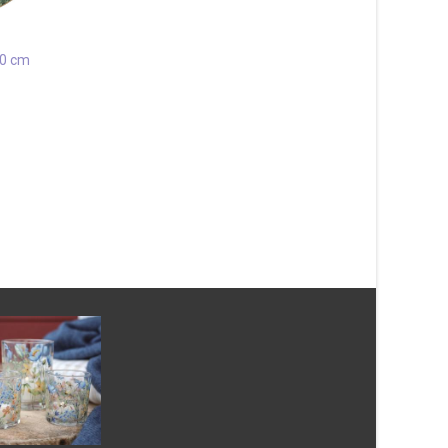
20 cm
Patch Grå Rund 200 
1 087
kr
Ohio Silver 133×190 cm
Läs mera & köp
735
kr
Läs mera & köp