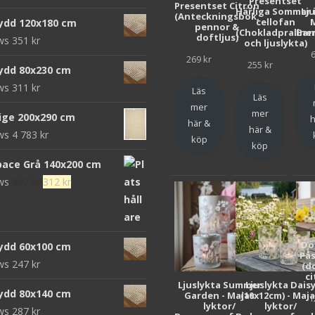
Presentset
Presentset Citron
ursprungliga
nuvarande
Härliga Sommar 
Lj
(Anteckningsbok,
cellofan
ydd 120x180 cm
pennor &
priset
priset
(Chokladpraline
Bar
doftljus)
ews
351
kr
och ljuslykta)
var:
är:
269
kr
472 kr.
152 kr.
255
kr
ydd 80x230 cm
ews
311
kr
Läs
Läs
mer
mer
eige 200x290 cm
h
här &
här &
ews
4 783
kr
köp
köp
pace Grå 140x200 cm
Det
Det
ews
952
kr
312
kr
ursprungliga
nuvarande
priset
priset
var:
är:
Do
ydd 60x100 cm
952 kr.
312 kr.
Pås
ews
247
kr
(d
ci
Ljuslykta Summer
Ljuslykta Dais
ydd 80x140 cm
Garden - Majas
(10x12cm) - Maj
1
lyktor/
lyktor/
ews
287
kr