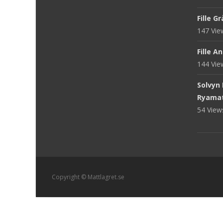
Fille G
147 Vi
Fille A
144 Vi
Solvyn
Ryama
54 Vie
Copyright © Mattlagret.se