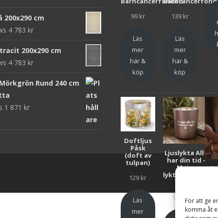
Barncancerfonden
Barncancerfond
99
kr
139
kr
rå 200x290 cm
ews
4 783
kr
h
Läs
Läs
mer
mer
ntracit 200x290 cm
här &
här &
ews
4 783
kr
köp
köp
 Mörkgrön Rund 240 cm
tta
ws
1 871
kr
Doftljus
Påsk
Ljuslykta Allt
(doft av
har din tid -
tulpan)
Majas
Lju
lyktor/Suicide
F
129
kr
Zero
Bar
99
kr
Läs
För att ge e
komma åt en
mer