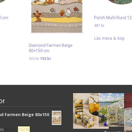
80 cm
Patch Multi Rund 1
487
kr
Läs mera & köp
Diamond Farmen Beige
80×150 cm
Det
Det
472
kr
152
kr
ursprungliga
nuvarande
priset
priset
Läs mera & köp
var:
är:
472 kr.
152 kr.
or
d Farmen Beige 80x150
Det
Det
ews
472
kr
152
kr