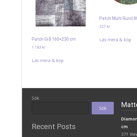
Patch Multi Rund 
327
kr
Läs mera & köp
Patch Grå 160×230 cm
1 183
kr
Läs mera & köp
Sök
Matt
Sök
Diamon
Recent Posts
cm
371 Vi