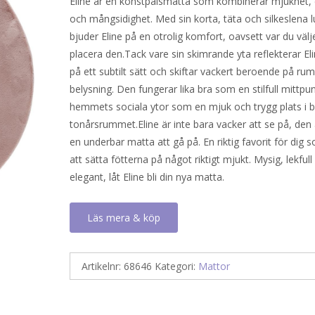
Eline är en konstpälsmatta som kombinerar mjukhet,
och mångsidighet. Med sin korta, täta och silkeslena 
bjuder Eline på en otrolig komfort, oavsett var du välje
placera den.Tack vare sin skimrande yta reflekterar Eli
på ett subtilt sätt och skiftar vackert beroende på r
belysning. Den fungerar lika bra som en stilfull mittpun
hemmets sociala ytor som en mjuk och trygg plats i ba
tonårsrummet.Eline är inte bara vacker att se på, den
en underbar matta att gå på. En riktig favorit för dig 
att sätta fötterna på något riktigt mjukt. Mysig, lekfull 
elegant, låt Eline bli din nya matta.
Läs mera & köp
Artikelnr:
68646
Kategori:
Mattor