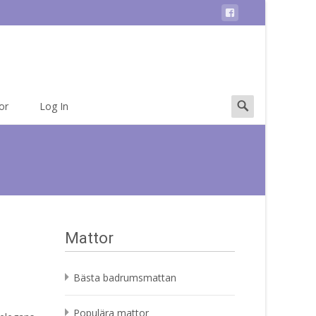
Search
or
Log In
for:
Mattor
Bästa badrumsmattan
Populära mattor