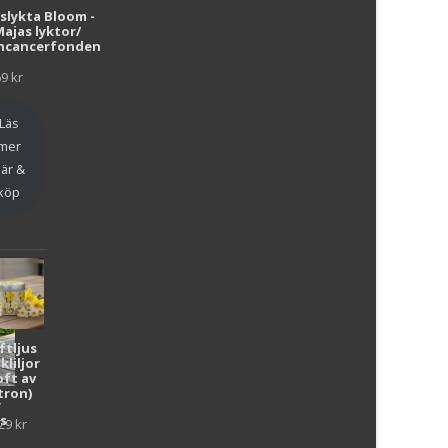
i
uslykta Bloom -
Majas lyktor/
r
ncancerfonden
69
kr
Läs
mer
är &
köp
ftljus
kliljor
oft av
tron)
y
as
29
kr