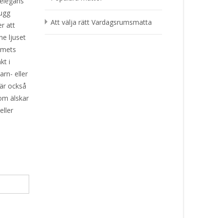
 elegans
lugg
Att välja rätt Vardagsrumsmatta
r att
ne ljuset
ummets
kt i
rn- eller
 är också
som älskar
eller