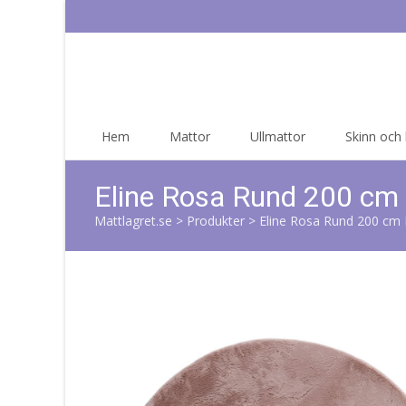
Skip
Hem
Mattor
Ullmattor
Skinn och
to
content
Eline Rosa Rund 200 cm
Mattlagret.se
>
Produkter
>
Eline Rosa Rund 200 cm