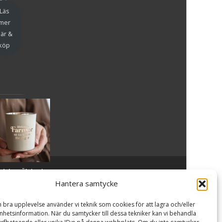
en
Läs
mer
är &
köp
slykta Älskade
Powered by WordPress
, Theme
i-craft
by TemplatesNext.
armor - Majas
Hantera samtycke
lyktor/
ncancerfonden
n bra upplevelse använder vi teknik som cookies för att lagra och/eller
99
kr
hetsinformation. När du samtycker till dessa tekniker kan vi behandla