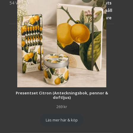
54 Views
1 871
kr
Presentset Citron (Anteckningsbok, pennor &
doftljus)
269
kr
Läs mer här & köp