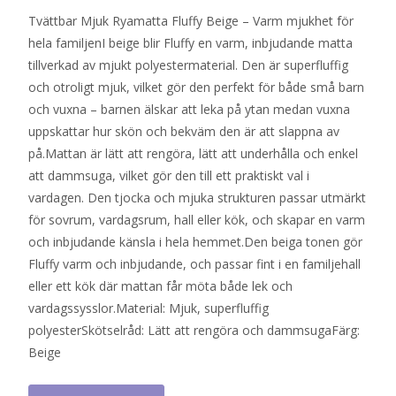
Tvättbar Mjuk Ryamatta Fluffy Beige – Varm mjukhet för
priset
priset
hela familjenI beige blir Fluffy en varm, inbjudande matta
var:
är:
tillverkad av mjukt polyestermaterial. Den är superfluffig
840 kr.
559 kr.
och otroligt mjuk, vilket gör den perfekt för både små barn
och vuxna – barnen älskar att leka på ytan medan vuxna
uppskattar hur skön och bekväm den är att slappna av
på.Mattan är lätt att rengöra, lätt att underhålla och enkel
att dammsuga, vilket gör den till ett praktiskt val i
vardagen. Den tjocka och mjuka strukturen passar utmärkt
för sovrum, vardagsrum, hall eller kök, och skapar en varm
och inbjudande känsla i hela hemmet.Den beiga tonen gör
Fluffy varm och inbjudande, och passar fint i en familjehall
eller ett kök där mattan får möta både lek och
vardagssysslor.Material: Mjuk, superfluffig
polyesterSkötselråd: Lätt att rengöra och dammsugaFärg:
Beige