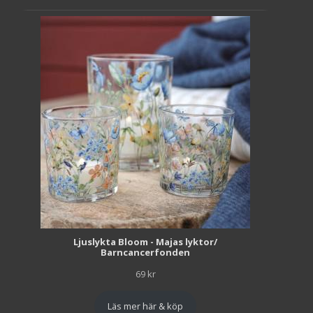
Ljuslykta Bloom - Majas lyktor/
Barncancerfonden
69
kr
Läs mer här & köp