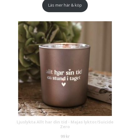
Läs mer här & köp
Ljuslykta Allt har din tid - Majas lyktor/Suicide
Zero
99
kr