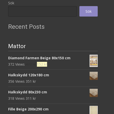
Sök
Sök
Recent Posts
Mattor
Diamond Farmen Beige 80x150 cm
Det
Det
372 Views
472
kr
152
kr
ursprungliga
nuvarande
Halkskydd 120x180 cm
priset
priset
356 Views
351
kr
var:
är:
472 kr.
152 kr.
Halkskydd 80x230 cm
318 Views
311
kr
Fille Beige 200x290 cm