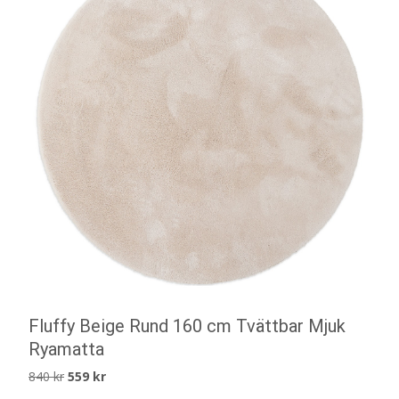
Fluffy Beige Rund 160 cm Tvättbar Mjuk
Ryamatta
Det
Det
840
kr
559
kr
ursprungliga
nuvarande