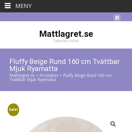
MENY
Mattlagret.se
Tusentals mattor
Fluffy Beige Rund 160 cm Tvättbar
Mjuk Ryamatta
Mattlagret.se
>
Produkter
>
Fluffy Beige Rund 160 cm
Tvättbar Mjuk Ryamatta
Sale!