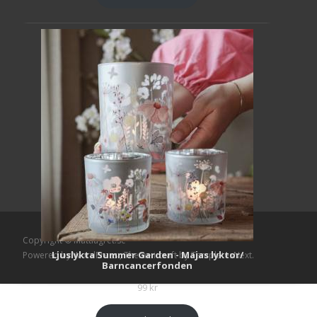
Copyright © Mattlagret.se
Ljuslykta Summer Garden - Majas lyktor/
Powered by WordPress
, Theme
i-craft
by TemplatesNext.
Barncancerfonden
99
kr