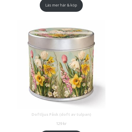
Läs mer här & köp
Doftljus Påsk (doft av tulpan)
129
kr