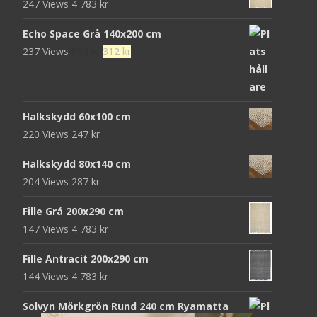
247 Views
4 783
kr
Echo Space Grå 140x200 cm
Det
Det
237 Views
952
kr
312
kr
ursprungliga
nuvarande
priset
priset
var:
är:
Halkskydd 60x100 cm
952 kr.
312 kr.
220 Views
247
kr
Halkskydd 80x140 cm
204 Views
287
kr
Fille Grå 200x290 cm
147 Views
4 783
kr
Fille Antracit 200x290 cm
144 Views
4 783
kr
Solvyn Mörkgrön Rund 240 cm Ryamatta