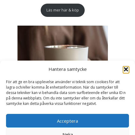
Läs mer här & köp
Hantera samtycke
För att ge en bra upplevelse använder vi teknik som cookies för att
lagra och/eller komma åt enhetsinformation. När du samtycker till
dessa tekniker kan vi behandla data som surfbeteende eller unika ID:n
på denna webbplats. Om du inte samtycker eller om du återkallar ditt
samtycke kan detta påverka vissa funktioner negativt.
Acceptera
Ljuslykta Älskade Farmor - Majas lyktor/
Barncancerfonden
Neka
99
kr