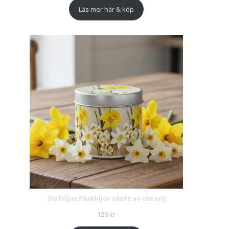
Läs mer här & köp
Doftljus Påskliljor (doft av citron)
129
kr