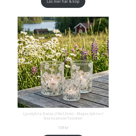
Läs mer här & köp
Ljuslykta Daisy (10x12cm) - Majas lyktor/
Barncancerfonden
139
kr