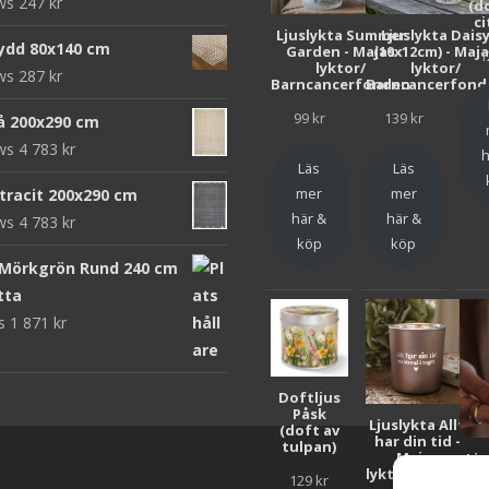
ews
247
kr
(d
ci
Ljuslykta Summer
Ljuslykta Dais
ydd 80x140 cm
Garden - Majas
(10x12cm) - Maj
1
lyktor/
lyktor/
ews
287
kr
Barncancerfonden
Barncancerfond
99
kr
139
kr
rå 200x290 cm
ews
4 783
kr
h
Läs
Läs
mer
mer
ntracit 200x290 cm
här &
här &
ews
4 783
kr
köp
köp
 Mörkgrön Rund 240 cm
tta
ws
1 871
kr
Doftljus
Påsk
Ljuslykta Allt
(doft av
har din tid -
tulpan)
Majas
Lju
lyktor/Suicide
F
129
kr