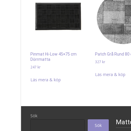
Pinmat Hi-Low 45×75 cm
Patch Grå Rund 80
Dörrmatta
327
kr
247
kr
Läs mera & köp
Läs mera & köp
Sök
Matt
Sök