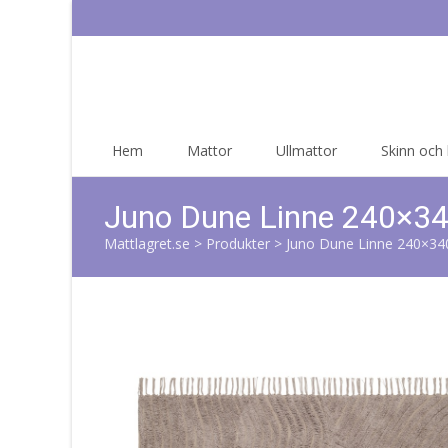
Skip
Hem
Mattor
Ullmattor
Skinn och
to
content
Juno Dune Linne 240×3
Mattlagret.se
>
Produkter
>
Juno Dune Linne 240×34