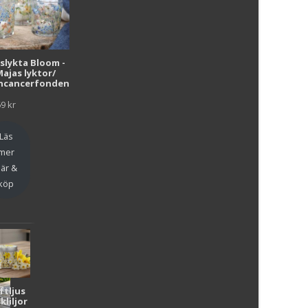
i
uslykta Bloom -
Majas lyktor/
r
ncancerfonden
69
kr
Läs
mer
är &
köp
ftljus
kliljor