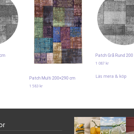
 cm
Patch Grå Rund 200
1 087
kr
Läs mera & köp
Patch Multi 200×290 cm
1 583
kr
Läs mera & köp
or