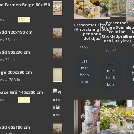
d Farmen Beige 80x150
Det
Det
ews
472
kr
152
kr
Presentset
Presentset Citron
ursprungliga
nuvarande
Härliga Sommar 
Lj
(Anteckningsbok,
cellofan
ydd 120x180 cm
pennor &
priset
priset
(Chokladpraline
Bar
doftljus)
ews
351
kr
och ljuslykta)
var:
är:
269
kr
472 kr.
152 kr.
255
kr
ydd 80x230 cm
ews
311
kr
Läs
Läs
mer
mer
eige 200x290 cm
h
här &
här &
ews
4 783
kr
köp
köp
pace Grå 140x200 cm
Det
Det
ews
952
kr
312
kr
ursprungliga
nuvarande
priset
priset
var:
är:
Do
ydd 60x100 cm
952 kr.
312 kr.
Pås