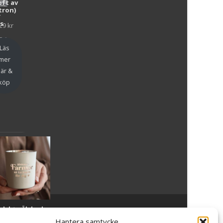
oft av
tron)
y
as
29
kr
en
Läs
mer
är &
köp
slykta Älskade
Powered by WordPress
, Theme
i-craft
by TemplatesNext.
armor - Majas
Hantera samtycke