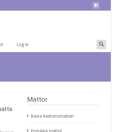
Search
or
Log In
for:
Mattor
matta
Bästa badrumsmattan
Populära mattor