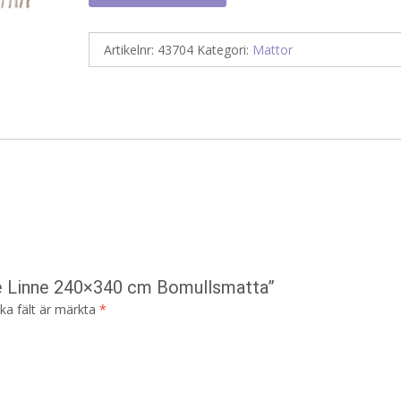
Artikelnr:
43704
Kategori:
Mattor
ne Linne 240×340 cm Bomullsmatta”
ska fält är märkta
*