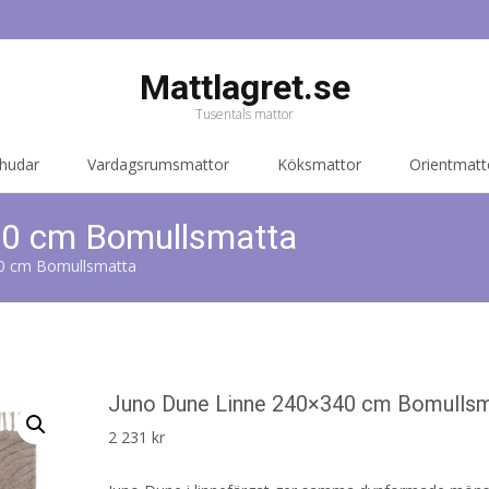
Mattlagret.se
Tusentals mattor
 hudar
Vardagsrumsmattor
Köksmattor
Orientmatt
40 cm Bomullsmatta
0 cm Bomullsmatta
Juno Dune Linne 240×340 cm Bomulls
2 231
kr