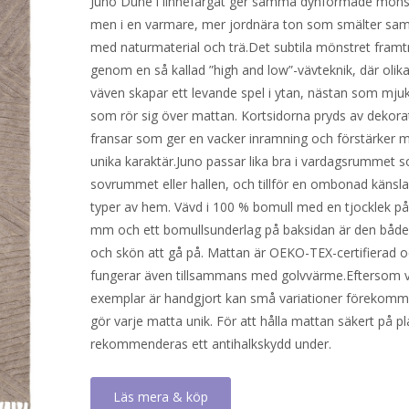
Juno Dune i linnefärgat ger samma dynformade möns
men i en varmare, mer jordnära ton som smälter sa
med naturmaterial och trä.Det subtila mönstret framt
genom en så kallad ”high and low”-vävteknik, där olika
väven skapar ett levande spel i ytan, nästan som mju
som rör sig över mattan. Kortsidorna pryds av dekora
fransar som ger en vacker inramning och förstärker 
unika karaktär.Juno passar lika bra i vardagsrummet s
sovrummet eller hallen, och tillför en ombonad känsla 
typer av hem. Vävd i 100 % bomull med en tjocklek på
mm och ett bomullsunderlag på baksidan är den både 
och skön att gå på. Mattan är OEKO-TEX-certifierad 
fungerar även tillsammans med golvvärme.Eftersom v
exemplar är handgjort kan små variationer förekomma
gör varje matta unik. För att hålla mattan säkert på pl
rekommenderas ett antihalkskydd under.
Läs mera & köp