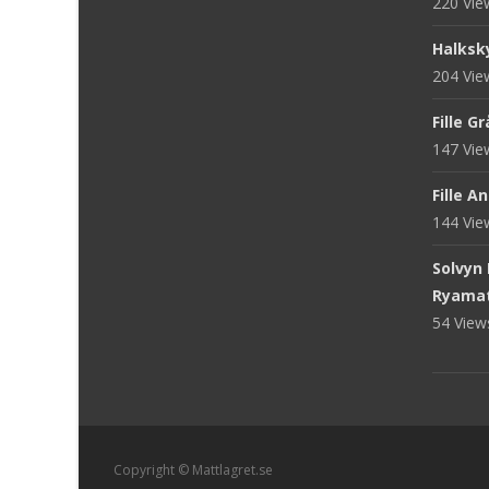
220 Vi
Halksk
204 Vi
Fille G
147 Vi
Fille A
144 Vi
Solvyn
Ryama
54 Vie
Copyright © Mattlagret.se