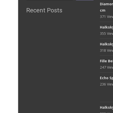
Diamon
Recent Posts
cm
371 Vi
Halksk
355 Vi
Halksk
318 Vi
Fille B
247 Vi
Echo S
236 Vi
Halksk