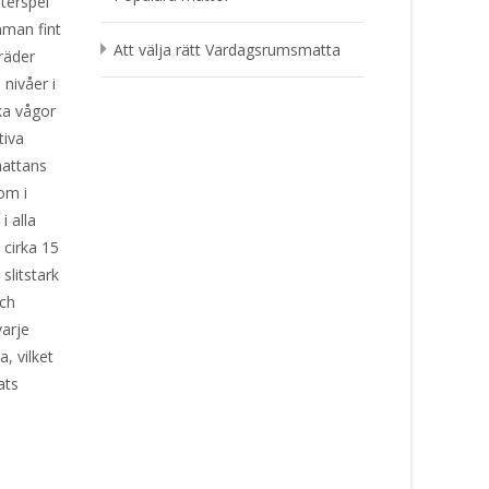
terspel
mman fint
Att välja rätt Vardagsrumsmatta
räder
 nivåer i
ka vågor
tiva
mattans
om i
i alla
 cirka 15
slitstark
och
arje
, vilket
ats