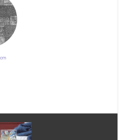
 cm
Absorb 3-ribb Mörkgrå 60×90
cm Dörrmatta
327
kr
Patch Grå 67×180 c
Läs mera & köp
511
kr
Läs mera & köp