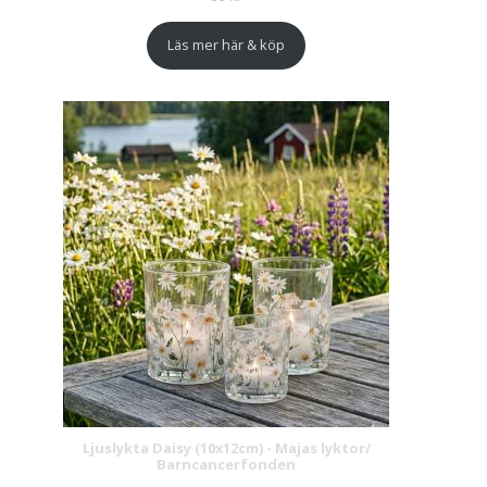
Läs mer här & köp
Ljuslykta Daisy (10x12cm) - Majas lyktor/
Barncancerfonden