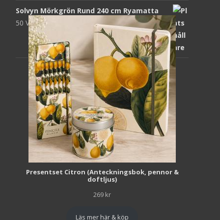
Solvyn Mörkgrön Rund 240 cm Ryamatta
50 Views
1 871
kr
Presentset Citron (Anteckningsbok, pennor &
doftljus)
269
kr
Läs mer här & köp