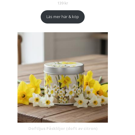
139
kr
Läs mer här & köp
Doftljus Påskliljor (doft av citron)