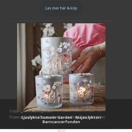
Läs mer här & köp
Copyright © Mattlagret.se
Ljuslykta Summer Garden - Majas lyktor/
Powered by WordPress
, Theme
i-craft
by TemplatesNext.
Barncancerfonden
99
kr