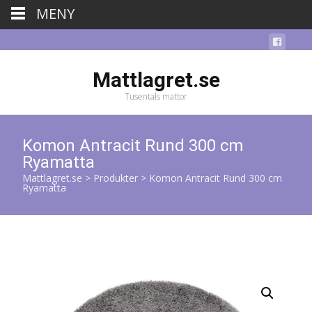
MENY
Mattlagret.se
Tusentals mattor
Komon Antracit Rund 300 cm
Ryamatta
Mattlagret.se
>
Produkter
>
Komon Antracit Rund 300 cm
Ryamatta