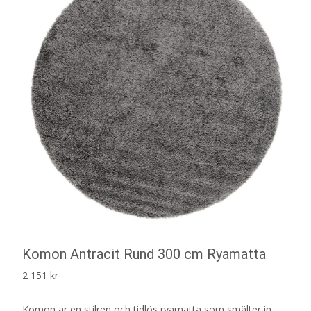
Komon Antracit Rund 300 cm Ryamatta
2 151
kr
Komon är en stilren och tidlös ryamatta som smälter in