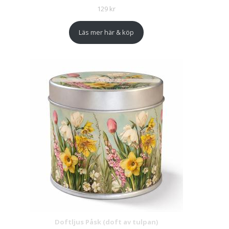
129
kr
Läs mer här & köp
Doftljus Påsk (doft av tulpan)