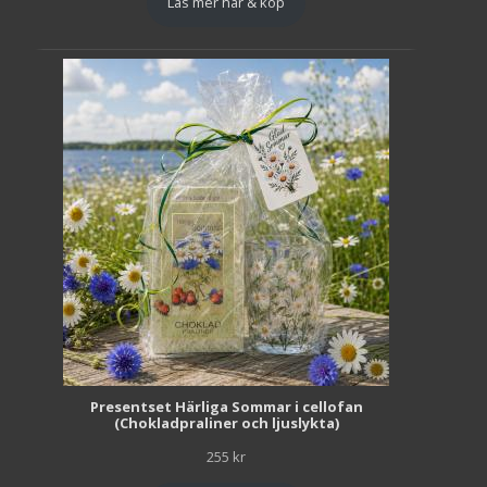
Läs mer här & köp
Presentset Härliga Sommar i cellofan
(Chokladpraliner och ljuslykta)
255
kr