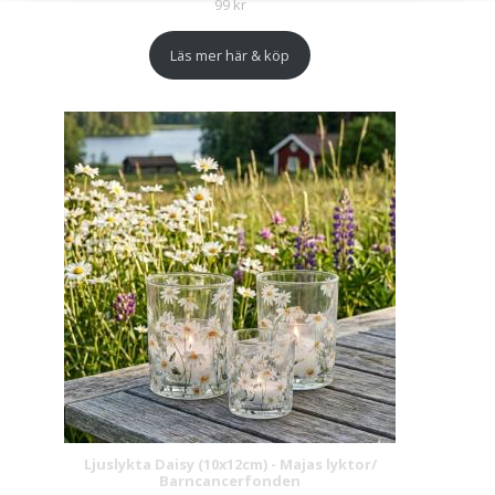
99
kr
Läs mer här & köp
Ljuslykta Daisy (10x12cm) - Majas lyktor/
Barncancerfonden