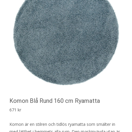
Komon Blå Rund 160 cm Ryamatta
671
kr
Komon är en stilren och tidlös ryamatta som smälter in
med lätthet i hemmets alla rum. Den maskinvävda ytan är