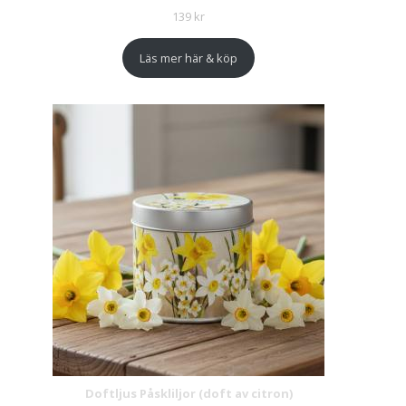
139
kr
Läs mer här & köp
Doftljus Påskliljor (doft av citron)