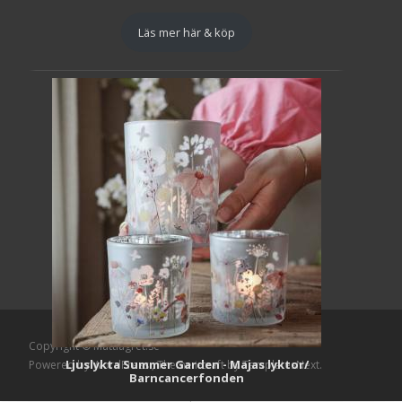
Läs mer här & köp
Copyright © Mattlagret.se
Ljuslykta Summer Garden - Majas lyktor/
Powered by WordPress
, Theme
i-craft
by TemplatesNext.
Barncancerfonden