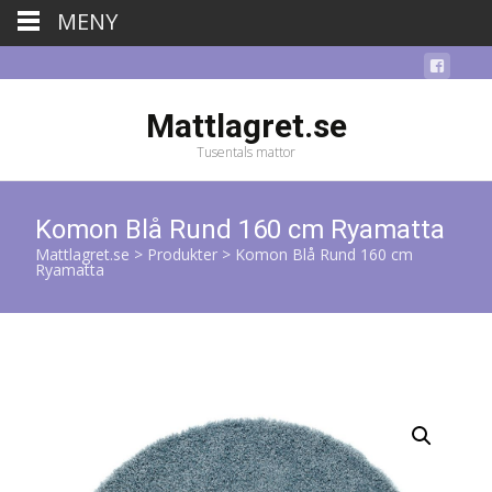
MENY
Mattlagret.se
Tusentals mattor
Komon Blå Rund 160 cm Ryamatta
Mattlagret.se
>
Produkter
>
Komon Blå Rund 160 cm
Ryamatta