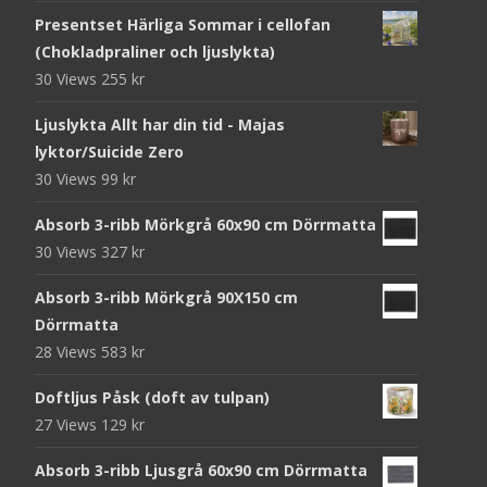
Presentset Härliga Sommar i cellofan
(Chokladpraliner och ljuslykta)
30 Views
255
kr
Ljuslykta Allt har din tid - Majas
lyktor/Suicide Zero
30 Views
99
kr
Absorb 3-ribb Mörkgrå 60x90 cm Dörrmatta
30 Views
327
kr
Absorb 3-ribb Mörkgrå 90X150 cm
Dörrmatta
28 Views
583
kr
Doftljus Påsk (doft av tulpan)
27 Views
129
kr
Absorb 3-ribb Ljusgrå 60x90 cm Dörrmatta