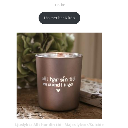
129
kr
Läs mer här & köp
Ljuslykta Allt har din tid - Majas lyktor/Suicide