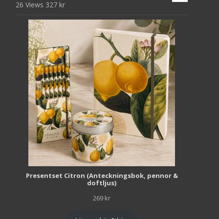
26 Views
327
kr
Presentset Citron (Anteckningsbok, pennor &
doftljus)
269
kr