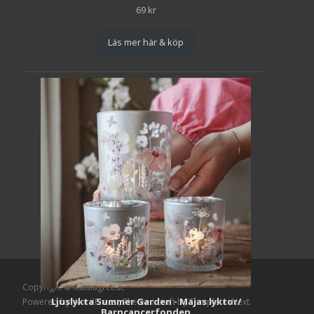
69
kr
Läs mer här & köp
Copyright © Mattlagret.se
Ljuslykta Summer Garden - Majas lyktor/
Powered by WordPress
, Theme
i-craft
by TemplatesNext.
Barncancerfonden