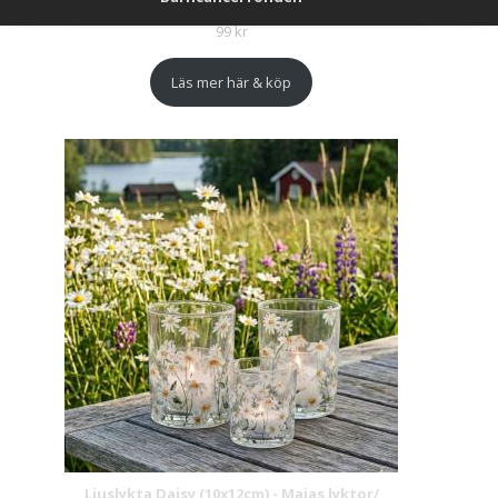
99
kr
Läs mer här & köp
Ljuslykta Daisy (10x12cm) - Majas lyktor/