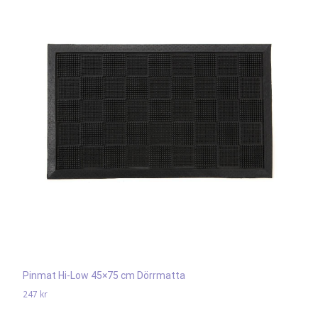
Pinmat Hi-Low 45×75 cm Dörrmatta
247
kr