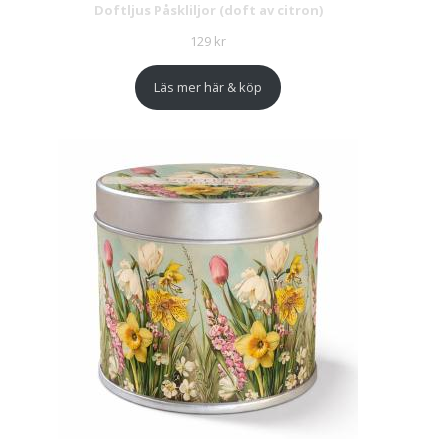
Doftljus Påskliljor (doft av citron)
129
kr
Läs mer här & köp