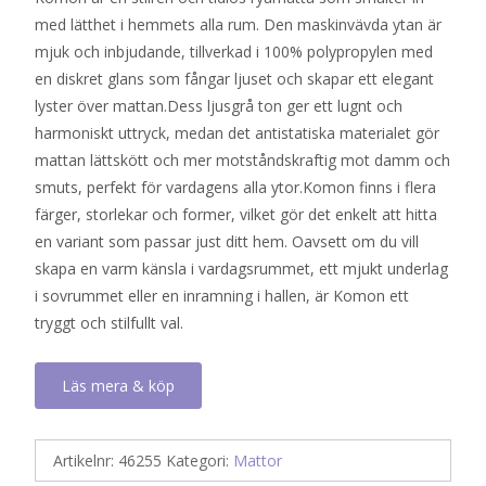
med lätthet i hemmets alla rum. Den maskinvävda ytan är
mjuk och inbjudande, tillverkad i 100% polypropylen med
en diskret glans som fångar ljuset och skapar ett elegant
lyster över mattan.Dess ljusgrå ton ger ett lugnt och
harmoniskt uttryck, medan det antistatiska materialet gör
mattan lättskött och mer motståndskraftig mot damm och
smuts, perfekt för vardagens alla ytor.Komon finns i flera
färger, storlekar och former, vilket gör det enkelt att hitta
en variant som passar just ditt hem. Oavsett om du vill
skapa en varm känsla i vardagsrummet, ett mjukt underlag
i sovrummet eller en inramning i hallen, är Komon ett
tryggt och stilfullt val.
Läs mera & köp
Artikelnr:
46255
Kategori:
Mattor