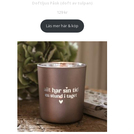
Doftljus Påsk (doft av tulpan)
129
kr
Läs mer här & köp