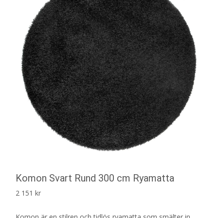
Komon Svart Rund 300 cm Ryamatta
2 151
kr
Komon är en stilren och tidlös ryamatta som smälter in