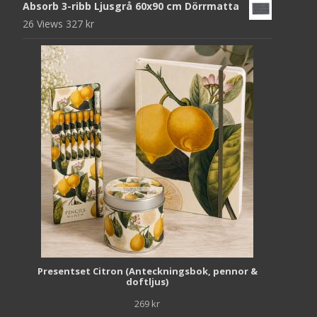
Absorb 3-ribb Ljusgrå 60x90 cm Dörrmatta
26 Views
327
kr
Presentset Citron (Anteckningsbok, pennor &
doftljus)
269
kr