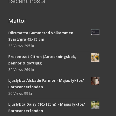
Recent Posts
Mattor
Dörrmatta Gummerad Välkommen
Svart/grå 45x75 cm
33 Views
295
kr
Presentset Citron (Anteckningsbok,
pennor & doftljus)
32 Views
269
kr
Ljuslykta Älskade Farmor - Majas lyktor/
Barncancerfonden
30 Views
99
kr
Ljuslykta Daisy (10x12cm) - Majas lyktor/
Barncancerfonden