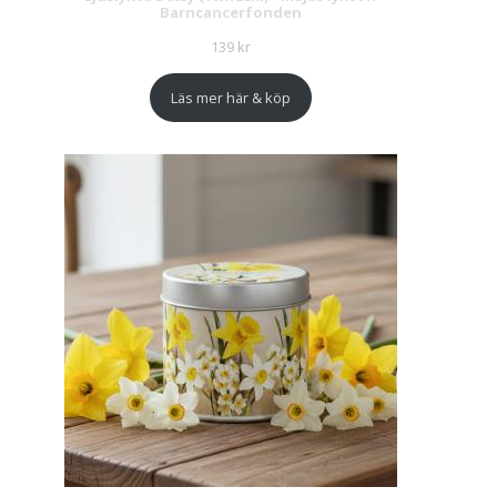
Barncancerfonden
139
kr
Läs mer här & köp