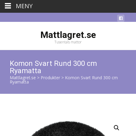
MENY
Mattlagret.se
Tusentals mattor
Komon Svart Rund 300 cm
Ryamatta
Mattlagret.se
>
Produkter
>
Komon Svart Rund 300 cm
Ryamatta