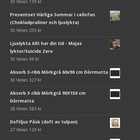
30 Views
139
kr
Presentset Härliga Sommar i cellofan
(Chokladpraliner och ljuslykta)
30 Views
255
kr
Ljuslykta Allt har din tid - Majas
lyktor/Suicide Zero
30 Views
99
kr
Absorb 3-ribb Mörkgrå 60x90 cm Dörrmatta
30 Views
327
kr
Absorb 3-ribb Mörkgrå 90X150 cm
Dörrmatta
28 Views
583
kr
Doftljus Påsk (doft av tulpan)
27 Views
129
kr