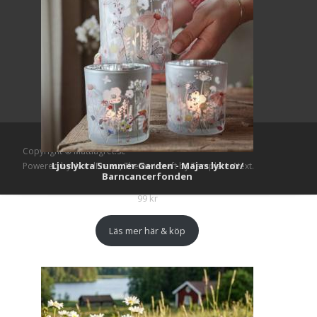
Copyright © Mattlagret.se
Ljuslykta Summer Garden - Majas lyktor/
Powered by WordPress
, Theme
i-craft
by TemplatesNext.
Barncancerfonden
99
kr
Läs mer här & köp