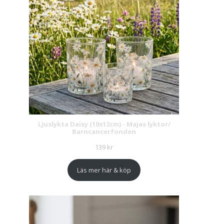
Ljuslykta Daisy (10x12cm) - Majas lyktor/
Barncancerfonden
139
kr
Läs mer här & köp