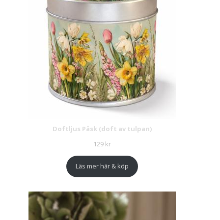
Doftljus Påsk (doft av tulpan)
129
kr
Läs mer här & köp