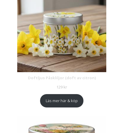
Doftljus Påskliljor (doft av citron)
129
kr
Läs mer här & köp