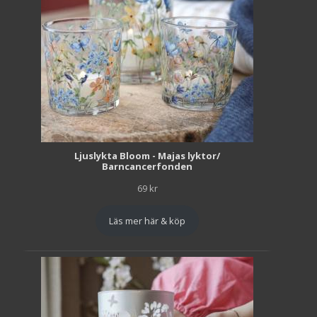
Ljuslykta Bloom - Majas lyktor/
Barncancerfonden
69
kr
Läs mer här & köp