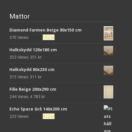
Mattor
Diamond Farmen Beige 80x150 cm
Det
Det
370 Views
472
kr
152
kr
ursprungliga
nuvarande
Halkskydd 120x180 cm
priset
priset
353 Views
351
kr
var:
är:
472 kr.
152 kr.
Halkskydd 80x230 cm
315 Views
311
kr
Fille Beige 200x290 cm
244 Views
4 783
kr
Echo Space Grå 140x200 cm
Det
Det
233 Views
952
kr
312
kr
ursprungliga
nuvarande
priset
priset