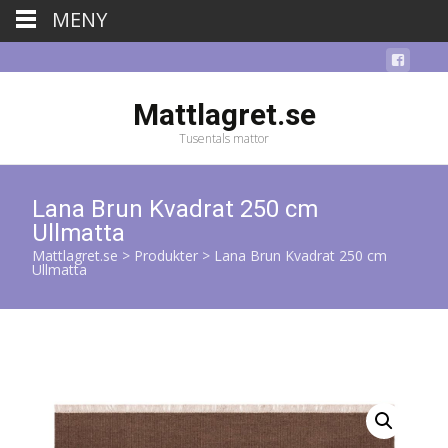
MENY
Mattlagret.se
Tusentals mattor
Lana Brun Kvadrat 250 cm
Ullmatta
Mattlagret.se
>
Produkter
>
Lana Brun Kvadrat 250 cm
Ullmatta