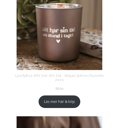
Ljuslykta Allt har din tid - Majas lyktor/Suicide
Zero
99
kr
Läs mer här & köp