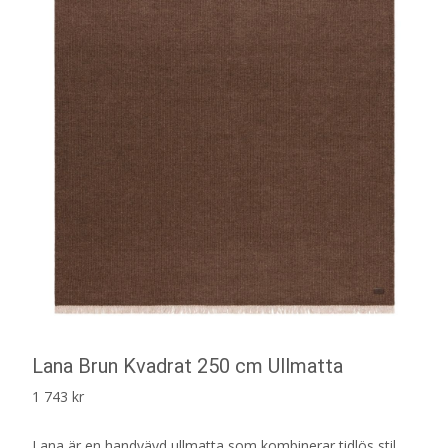
Lana Brun Kvadrat 250 cm Ullmatta
1 743
kr
Lana är en handvävd ullmatta som kombinerar tidlös stil