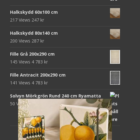
var:
är:
Halkskydd 60x100 cm
952 kr.
312 kr.
217 Views
247
kr
Halkskydd 80x140 cm
200 Views
287
kr
Fille Grå 200x290 cm
145 Views
4 783
kr
Fille Antracit 200x290 cm
141 Views
4 783
kr
Solvyn Mörkgrön Rund 240 cm Ryamatta
50 Views
1 871
kr