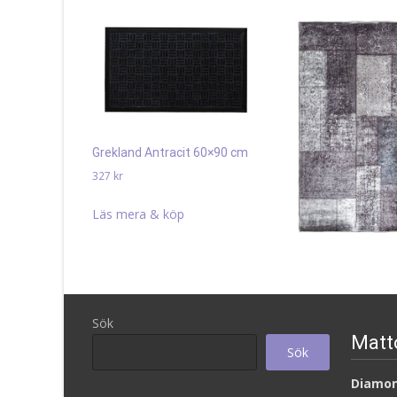
Grekland Antracit 60×90 cm
327
kr
Läs mera & köp
Patch Grå 67×180 
511
kr
Sök
Läs mera & köp
Matt
Sök
Diamon