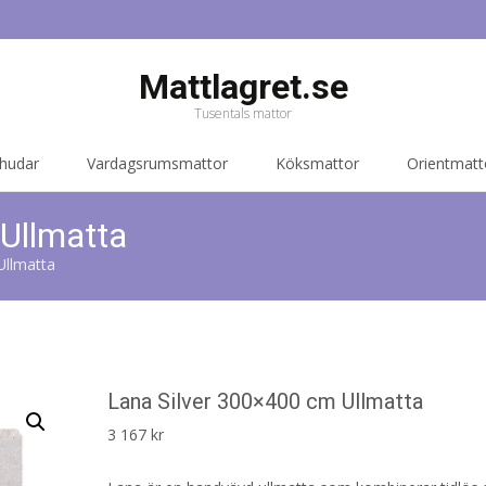
Mattlagret.se
Tusentals mattor
 hudar
Vardagsrumsmattor
Köksmattor
Orientmatt
Ullmatta
Ullmatta
Lana Silver 300×400 cm Ullmatta
3 167
kr