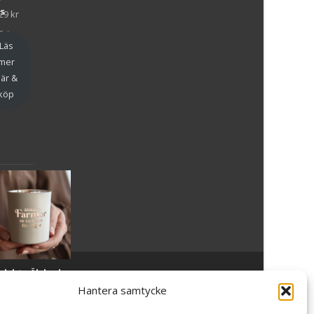
y
as
29
kr
en
Läs
mer
är &
köp
slykta Älskade
Powered by WordPress
, Theme
i-craft
by TemplatesNext.
armor - Majas
Hantera samtycke
lyktor/
ncancerfonden