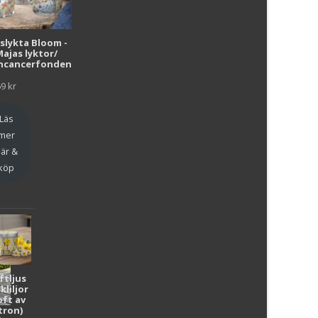
i
uslykta Bloom -
Majas lyktor/
r
ncancerfonden
69
kr
Läs
mer
är &
köp
ftljus
kliljor
oft av
tron)