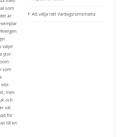
stil med
rial som
Att välja rätt Vardagsrumsmatta
det är
 exemplar
rkningen.
ger
 väljer
a ytor
g som
ch som
a
 inte
met, men
juk och
er väl
nad för
n till en