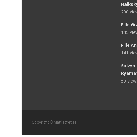
Halksk
200 Vi
Fille G
145 Vi
Fille A
141 Vi
Solvyn
Ryama
50 Vie
Copyright © Mattlagret.se