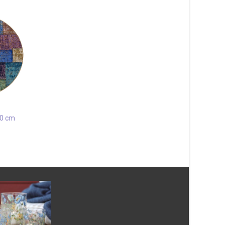
60 cm
Absorb 3-ribb Ljusgr
cm Dörrmatta
327
kr
Patch Grå 200×290 cm
Läs mera & köp
1 583
kr
Läs mera & köp