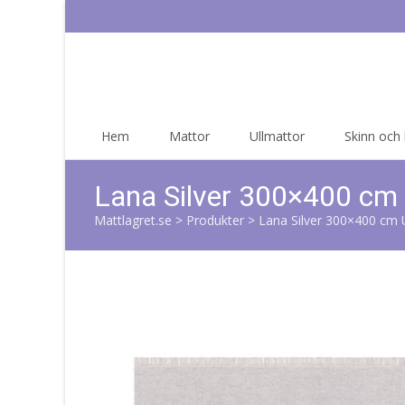
Skip
Hem
Mattor
Ullmattor
Skinn och
to
content
Lana Silver 300×400 cm 
Mattlagret.se
>
Produkter
>
Lana Silver 300×400 cm 