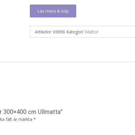
Läs mera & köp
Artikelnr:
69896
Kategori:
Mattor
er 300×400 cm Ullmatta”
ska fält är märkta
*