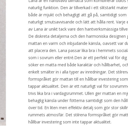
Lana är en handvävd ullmatta som kombinerar tidlös 
naturlig funktion. Den är tillverkad i ett slitstarkt mate
både är mjukt och behagligt att gå på, samtidigt som 
naturligt smutsavvisande och lätt att hålla rent. Varje
av Lana är unikt tack vare den hantverksmässiga tillve
De diskreta detaljerna och den harmoniska designen 
mattan en varm och inbjudande känsla, oavsett var du
att placera den. Lana passar lika bra i hemmets social
som i sovrum eller entré.Den är ett perfekt val för di
söker en matta med både karaktär och hållbarhet, o
enkelt smälter in i alla typer av inredningar. Det stilren
formspråket gör mattan till en hållbar investering som
tappar aktualitet. Den är ett naturligt val för sovrum
trivs lika bra i vardagsrummet. Ullen ger mattan en m
behaglig känsla under fötterna samtidigt som den håll
över tid. En liten men effektiv detalj som gör stor skill
rummets atmosfär. Det stilrena formspråket gör matta
hållbar investering som inte tappar aktualitet.