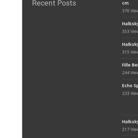
Recent Posts
cm
370 Vi
Halksk
353 Vi
Halksk
315 Vi
Fille B
244 Vi
Echo S
233 Vi
Halksk
217 Vi