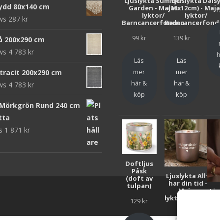
Ljuslykta Summer
Ljuslykta Dais
ydd 80x140 cm
Garden - Majas
(10x12cm) - Maj
1
lyktor/
lyktor/
ews
287
kr
Barncancerfonden
Barncancerfond
99
kr
139
kr
rå 200x290 cm
ews
4 783
kr
h
Läs
Läs
mer
mer
ntracit 200x290 cm
här &
här &
ews
4 783
kr
köp
köp
 Mörkgrön Rund 240 cm
tta
ws
1 871
kr
Doftljus
Påsk
Ljuslykta Allt
(doft av
har din tid -
tulpan)
Majas
Lju
lyktor/Suicide
F
129
kr
Zero
Bar