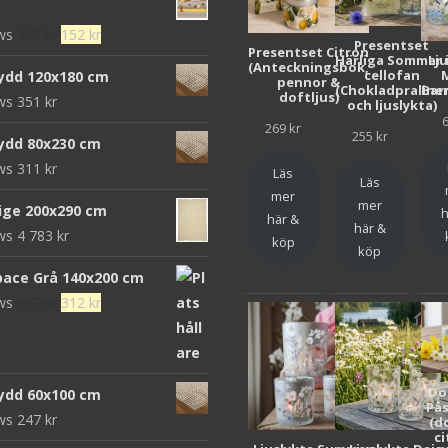
Det
Det
ews
472
kr
152
kr
Presentset
Presentset Citron
ursprungliga
nuvarande
Härliga Sommar 
Lj
(Anteckningsbok,
cellofan
ydd 120x180 cm
pennor &
priset
priset
(Chokladpraline
Bar
doftljus)
ews
351
kr
och ljuslykta)
var:
är:
269
kr
472 kr.
152 kr.
255
kr
ydd 80x230 cm
ews
311
kr
Läs
Läs
mer
mer
eige 200x290 cm
h
här &
här &
ews
4 783
kr
köp
köp
pace Grå 140x200 cm
Det
Det
ews
952
kr
312
kr
ursprungliga
nuvarande
priset
priset
var:
är:
Do
ydd 60x100 cm
952 kr.
312 kr.
Pås
ews
247
kr
(d
ci