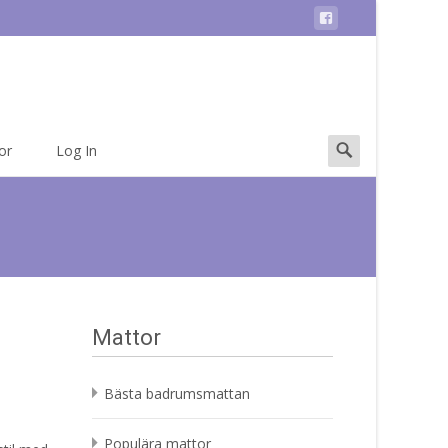
Search
or
Log In
for:
Mattor
Bästa badrumsmattan
Populära mattor