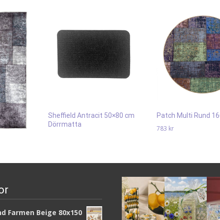
Sheffield Antracit 50×80 cm
Patch Multi Rund 1
Dörrmatta
783
kr
239
kr
Läs mera & köp
cm
Läs mera & köp
or
d Farmen Beige 80x150