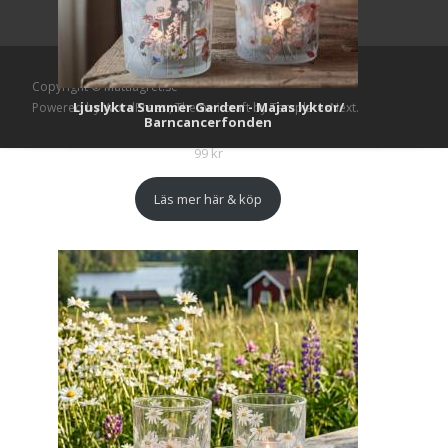
Copyright © Mattlagret.se
Ljuslykta Summer Garden - Majas lyktor/
Powered by WordPress
, Theme
i-craft
by TemplatesNext.
Barncancerfonden
99
kr
Läs mer här & köp