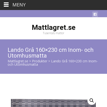
MENY
Mattlagret.se
Tusentals mattor
Lando Grå 160×230 cm Inom- och
Utomhusmatta
Mattlagret.se
>
Produkter
>
Lando Grå 160×230 cm Inom-
och Utomhusmatta