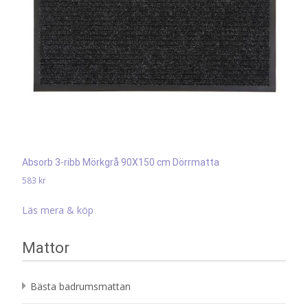
Absorb 3-ribb Mörkgrå 90X150 cm Dörrmatta
583
kr
Läs mera & köp
Mattor
Bästa badrumsmattan