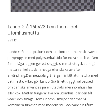
Lando Grå 160×230 cm Inom- och
Utomhusmatta
999
kr
Lando Grå är en praktisk och lättskött matta, maskinvävd i
polypropylen med polyesterbaksida för extra stabilitet. Den
5 mm låga luggen ger ett snyggt, slimmat uttryck som gör
mattan enkel att dammsuga eller skaka av efter
användning.Den neutrala grå färgen är lätt att matcha med
det mesta, vilket gör Lando Grå till ett tryggt val oavsett
om den ska användas på en uteplats eller inomhus i hall
eller kök. Mattan fungerar lika bra utomhus, där den tål
väder och slitage, som i inomhusmiljöer där man vill
kombinera funktion med modern stil.Tack vare sin tåliga