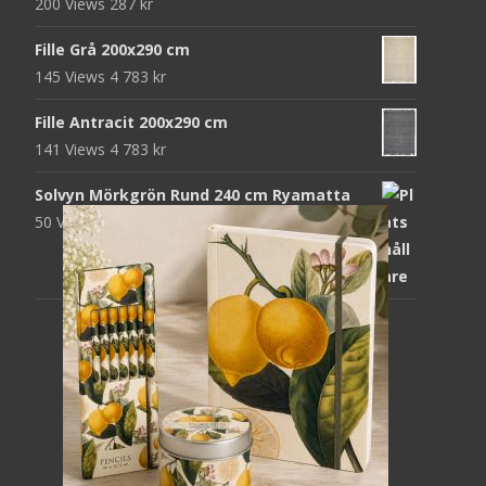
200 Views
287
kr
Fille Grå 200x290 cm
145 Views
4 783
kr
Fille Antracit 200x290 cm
141 Views
4 783
kr
Solvyn Mörkgrön Rund 240 cm Ryamatta
50 Views
1 871
kr