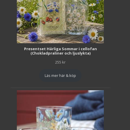
Presentset Härliga Sommar i cellofan
(Chokladpraliner och ljuslykta)
255
kr
Läs mer här & köp