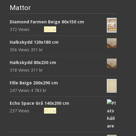
Mattor
Diamond Farmen Beige 80x150 cm
Det
Det
372 Views
472
kr
152
kr
ursprungliga
nuvarande
Halkskydd 120x180 cm
priset
priset
356 Views
351
kr
var:
är:
472 kr.
152 kr.
Halkskydd 80x230 cm
318 Views
311
kr
Fille Beige 200x290 cm
247 Views
4 783
kr
Echo Space Grå 140x200 cm
Det
Det
237 Views
952
kr
312
kr
ursprungliga
nuvarande
priset
priset
var:
är: