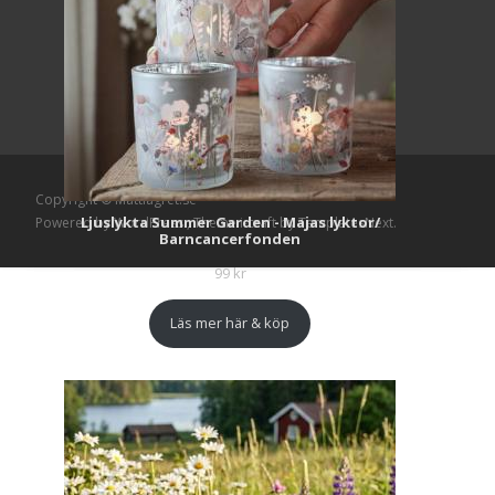
Copyright © Mattlagret.se
Ljuslykta Summer Garden - Majas lyktor/
Powered by WordPress
, Theme
i-craft
by TemplatesNext.
Barncancerfonden
99
kr
Läs mer här & köp