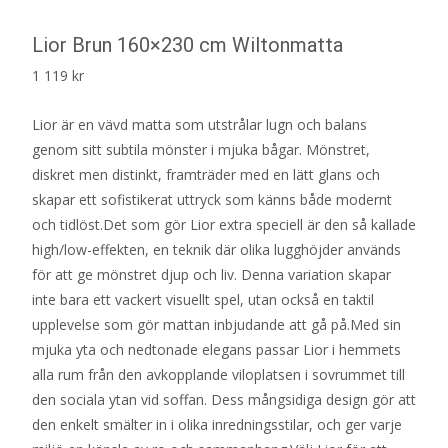
Lior Brun 160×230 cm Wiltonmatta
1 119
kr
Lior är en vävd matta som utstrålar lugn och balans
genom sitt subtila mönster i mjuka bågar. Mönstret,
diskret men distinkt, framträder med en lätt glans och
skapar ett sofistikerat uttryck som känns både modernt
och tidlöst.Det som gör Lior extra speciell är den så kallade
high/low-effekten, en teknik där olika lugghöjder används
för att ge mönstret djup och liv. Denna variation skapar
inte bara ett vackert visuellt spel, utan också en taktil
upplevelse som gör mattan inbjudande att gå på.Med sin
mjuka yta och nedtonade elegans passar Lior i hemmets
alla rum från den avkopplande viloplatsen i sovrummet till
den sociala ytan vid soffan. Dess mångsidiga design gör att
den enkelt smälter in i olika inredningsstilar, och ger varje