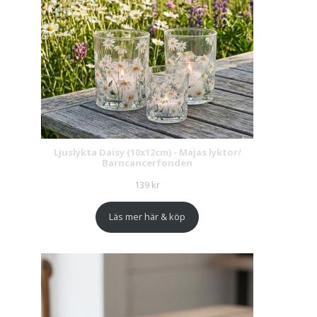
Ljuslykta Daisy (10x12cm) - Majas lyktor/
Barncancerfonden
139
kr
Läs mer här & köp