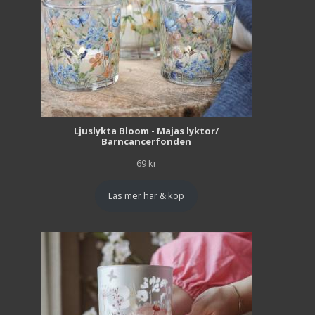
Ljuslykta Bloom - Majas lyktor/
Barncancerfonden
69
kr
Läs mer här & köp