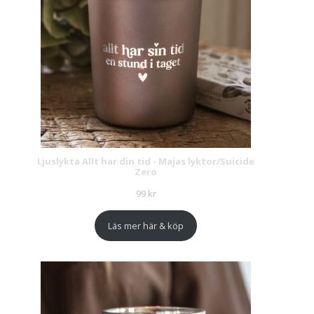
Ljuslykta Allt har din tid - Majas lyktor/Suicide
Zero
99
kr
Läs mer här & köp