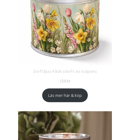
Doftljus Påsk (doft av tulpan)
129
kr
Läs mer här & köp