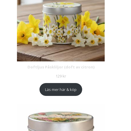
Doftljus Påskliljor (doft av citron)
129
kr
Läs mer här & köp