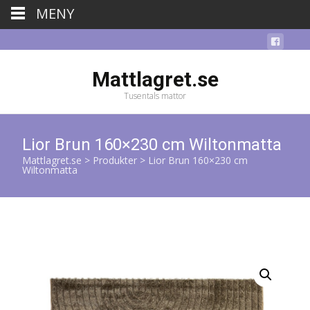
MENY
Mattlagret.se
Tusentals mattor
Lior Brun 160×230 cm Wiltonmatta
Mattlagret.se
>
Produkter
>
Lior Brun 160×230 cm
Wiltonmatta