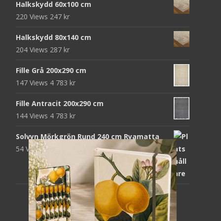
Halkskydd 60x100 cm
952 kr.
312 kr.
220 Views
247
kr
Halkskydd 80x140 cm
204 Views
287
kr
Fille Grå 200x290 cm
147 Views
4 783
kr
Fille Antracit 200x290 cm
144 Views
4 783
kr
Solvyn Mörkgrön Rund 240 cm Ryamatta
54 Views
1 871
kr