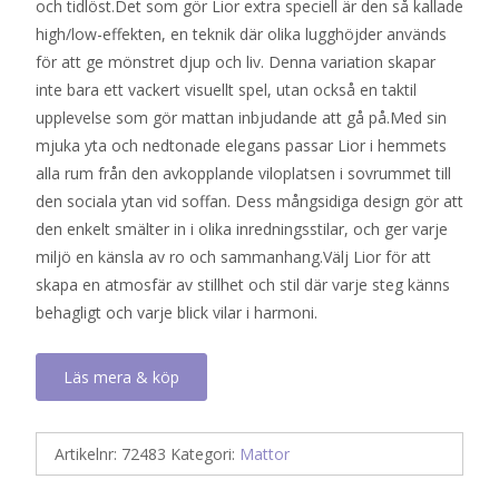
och tidlöst.Det som gör Lior extra speciell är den så kallade
high/low-effekten, en teknik där olika lugghöjder används
för att ge mönstret djup och liv. Denna variation skapar
inte bara ett vackert visuellt spel, utan också en taktil
upplevelse som gör mattan inbjudande att gå på.Med sin
mjuka yta och nedtonade elegans passar Lior i hemmets
alla rum från den avkopplande viloplatsen i sovrummet till
den sociala ytan vid soffan. Dess mångsidiga design gör att
den enkelt smälter in i olika inredningsstilar, och ger varje
miljö en känsla av ro och sammanhang.Välj Lior för att
skapa en atmosfär av stillhet och stil där varje steg känns
behagligt och varje blick vilar i harmoni.
Läs mera & köp
Artikelnr:
72483
Kategori:
Mattor