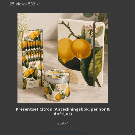
25 Views
583
kr
Presentset Citron (Anteckningsbok, pennor &
doftljus)
269
kr