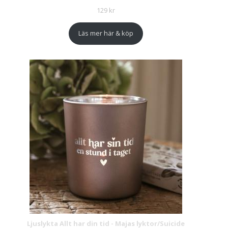
129
kr
Läs mer här & köp
Ljuslykta Allt har din tid - Majas lyktor/Suicide