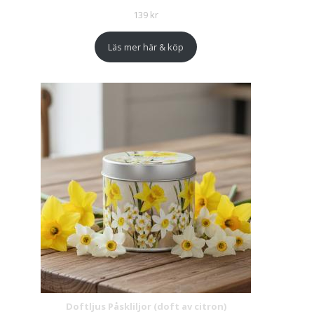
139
kr
Läs mer här & köp
Doftljus Påskliljor (doft av citron)