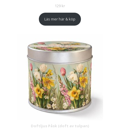
129
kr
Läs mer här & köp
Doftljus Påsk (doft av tulpan)