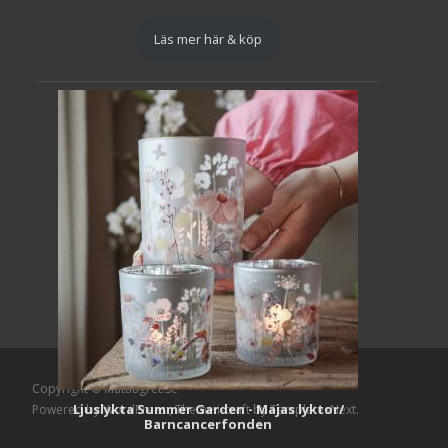
Läs mer här & köp
Copyright © Mattlagret.se
Ljuslykta Summer Garden - Majas lyktor/
Powered by WordPress
, Theme
i-craft
by TemplatesNext.
Barncancerfonden