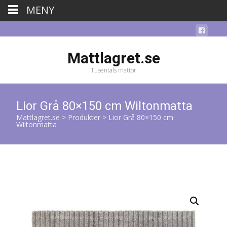
MENY
Mattlagret.se
Tusentals mattor
Lior Grå 80×150 cm Wiltonmatta
Mattlagret.se
>
Produkter
>
Lior Grå 80×150 cm
Wiltonmatta