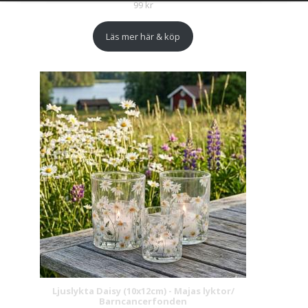
99
kr
Läs mer här & köp
Ljuslykta Daisy (10x12cm) - Majas lyktor/
Barncancerfonden