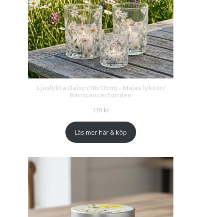
Ljuslykta Daisy (10x12cm) - Majas lyktor/
Barncancerfonden
139
kr
Läs mer här & köp