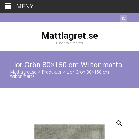
MENY
Mattlagret.se
Tusentals mattor
Lior Grön 80×150 cm Wiltonmatta
Mattlagret.se
>
Produkter
>
Lior Grön 80×150 cm
Wiltonmatta