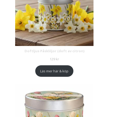
Doftljus Påskliljor (doft av citron)
129
kr
Läs mer här & köp