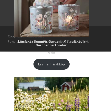
Copyright © Mattlagret.se
Ljuslykta Summer Garden - Majas lyktor/
Powered by WordPress
, Theme
i-craft
by TemplatesNext.
Barncancerfonden
99
kr
Läs mer här & köp