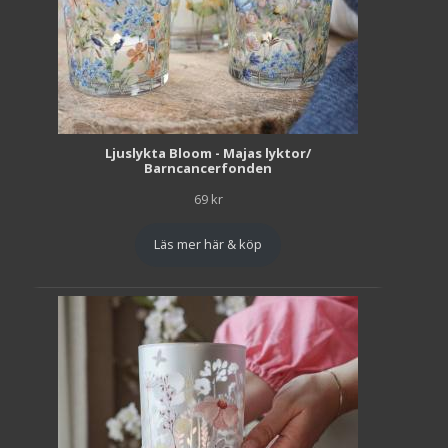
Ljuslykta Bloom - Majas lyktor/
Barncancerfonden
69
kr
Läs mer här & köp