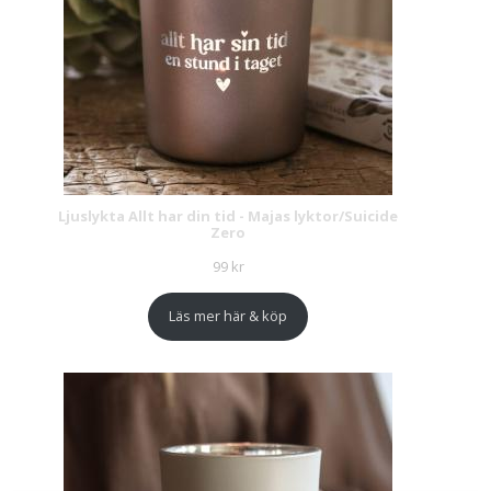
Ljuslykta Allt har din tid - Majas lyktor/Suicide
Zero
99
kr
Läs mer här & köp