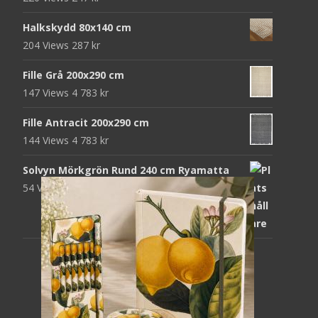
Halkskydd 80x140 cm
204 Views
287
kr
Fille Grå 200x290 cm
147 Views
4 783
kr
Fille Antracit 200x290 cm
144 Views
4 783
kr
Solvyn Mörkgrön Rund 240 cm Ryamatta
54 Views
1 871
kr