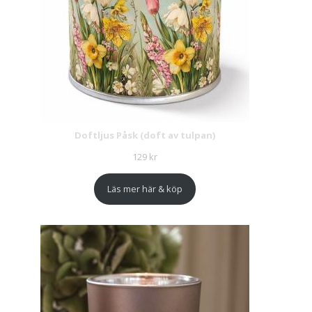
Doftljus Påsk (doft av tulpan)
129
kr
Läs mer här & köp