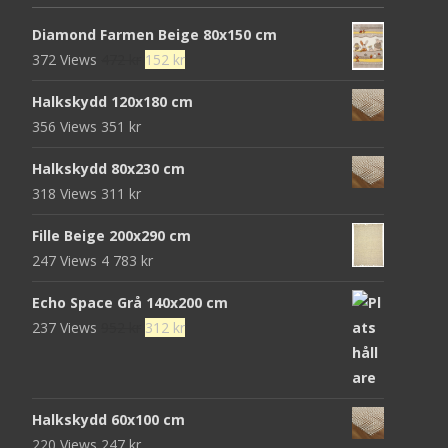
Diamond Farmen Beige 80x150 cm
Det
Det
372 Views
472
kr
152
kr
ursprungliga
nuvarande
Halkskydd 120x180 cm
priset
priset
356 Views
351
kr
var:
är:
472 kr.
152 kr.
Halkskydd 80x230 cm
318 Views
311
kr
Fille Beige 200x290 cm
247 Views
4 783
kr
Echo Space Grå 140x200 cm
Det
Det
237 Views
952
kr
312
kr
ursprungliga
nuvarande
priset
priset
var:
är:
Halkskydd 60x100 cm
952 kr.
312 kr.
220 Views
247
kr