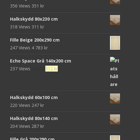
priset
priset
356 Views
351
kr
var:
är:
472 kr.
152 kr.
Halkskydd 80x230 cm
318 Views
311
kr
Fille Beige 200x290 cm
247 Views
4 783
kr
Echo Space Grå 140x200 cm
Det
Det
237 Views
952
kr
312
kr
ursprungliga
nuvarande
priset
priset
var:
är:
Halkskydd 60x100 cm
952 kr.
312 kr.
220 Views
247
kr
Halkskydd 80x140 cm
204 Views
287
kr
Fille Grå 200x290 cm