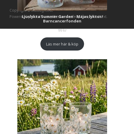
Copyright © Mattlagret.se
Ljuslykta Summer Garden - Majas lyktor/
Powered by WordPress
, Theme
i-craft
by TemplatesNext.
Barncancerfonden
99
kr
Läs mer här & köp