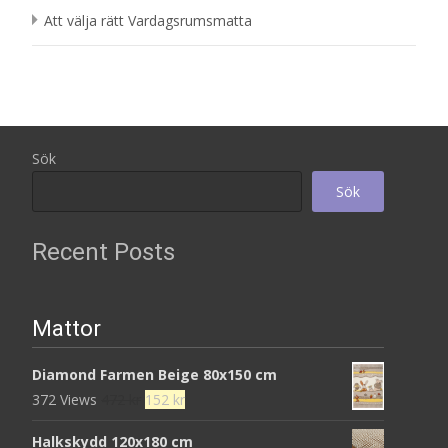
Att välja rätt Vardagsrumsmatta
Sök
Sök
Recent Posts
Mattor
Diamond Farmen Beige 80x150 cm
Det
Det
372 Views
472
kr
152
kr
ursprungliga
nuvarande
Halkskydd 120x180 cm