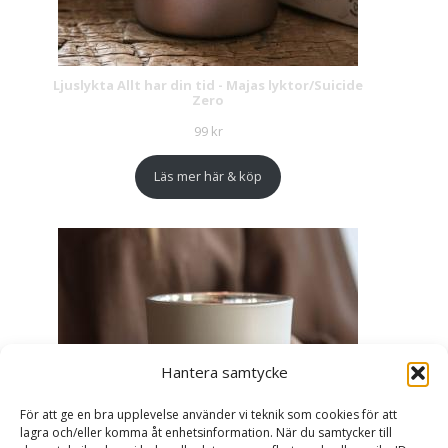
Ljuslykta Allt har din tid - Majas lyktor/Suicide
Zero
99
kr
Läs mer här & köp
Hantera samtycke
För att ge en bra upplevelse använder vi teknik som cookies för att
lagra och/eller komma åt enhetsinformation. När du samtycker till