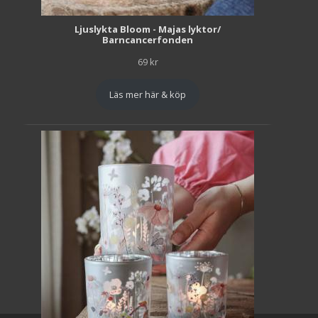
Ljuslykta Bloom - Majas lyktor/
Barncancerfonden
69
kr
Läs mer här & köp