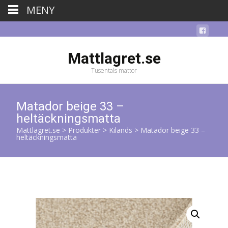
MENY
Mattlagret.se
Tusentals mattor
Matador beige 33 –
heltäckningsmatta
Mattlagret.se
>
Produkter
>
Kilands
>
Matador beige 33 –
heltäckningsmatta