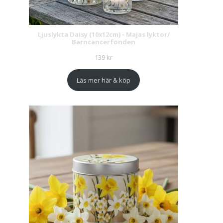
Ljuslykta Daisy (10x12cm) - Majas lyktor/
Barncancerfonden
139
kr
Läs mer här & köp