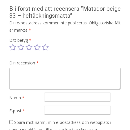
Bli först med att recensera ”Matador beige
33 – heltäckningsmatta”
Din e-postadress kommer inte publiceras.
Obligatoriska fält
är märkta
*
Ditt betyg
*
Din recension
*
Namn
*
E-post
*
Spara mitt namn, min e-postadress och webbplats i
denna webbläsare till nästa gång jag skriver en