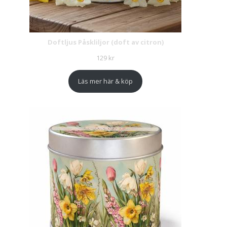
Doftljus Påskliljor (doft av citron)
129
kr
Läs mer här & köp