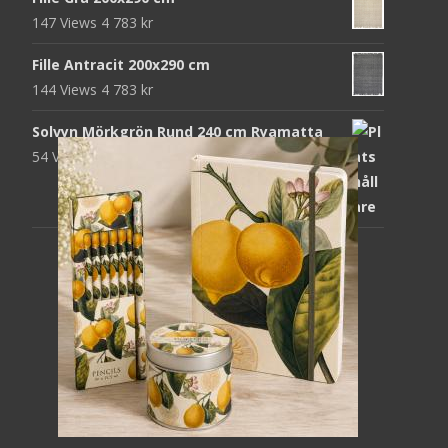
147 Views
4 783
kr
Fille Antracit 200x290 cm
144 Views
4 783
kr
Solvyn Mörkgrön Rund 240 cm Ryamatta
54 Views
1 871
kr