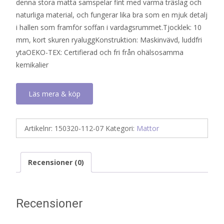
denna stora matta samspelar fint med varma träslag och
naturliga material, och fungerar lika bra som en mjuk detalj
i hallen som framför soffan i vardagsrummet.Tjocklek: 10
mm, kort skuren ryaluggKonstruktion: Maskinvävd, luddfri
ytaOEKO-TEX: Certifierad och fri från ohälsosamma
kemikalier
Läs mera & köp
Artikelnr:
150320-112-07
Kategori:
Mattor
Recensioner (0)
Recensioner