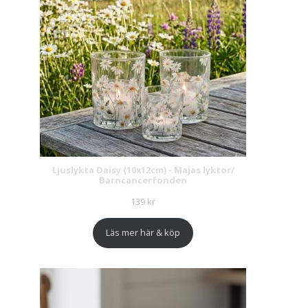
Ljuslykta Daisy (10x12cm) - Majas lyktor/
Barncancerfonden
139
kr
Läs mer här & köp