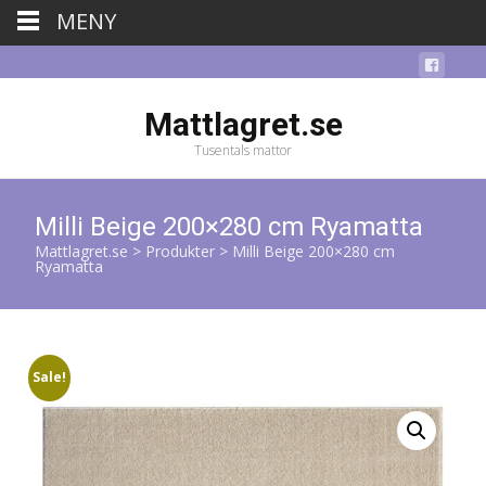
MENY
Mattlagret.se
Tusentals mattor
Milli Beige 200×280 cm Ryamatta
Mattlagret.se
>
Produkter
>
Milli Beige 200×280 cm
Ryamatta
Sale!