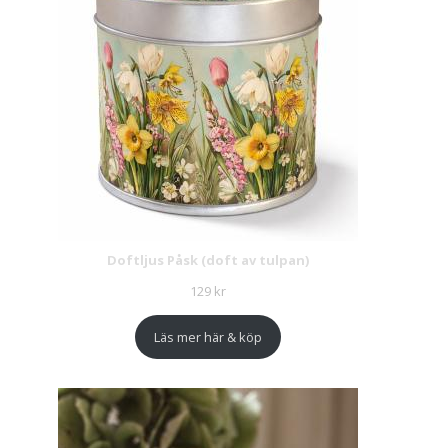
Doftljus Påsk (doft av tulpan)
129
kr
Läs mer här & köp