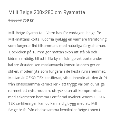
Milli Beige 200×280 cm Ryamatta
Det
Det
1 360
kr
759
kr
ursprungliga
nuvarande
Milli Beige Ryamatta – Varm bas för vardagenI beige får
priset
priset
Milli-mattans korta, luddfria ryalugg en varmare framtoning
var:
är:
som fungerar fint tillsammans med naturliga färgscheman.
1
759 kr.
Tjockleken på 10 mm gör mattan skön att stå på och
360 kr.
bidrar samtidigt till att hålla kylan från golvet borta under
kallare årstider.Den maskinvävda konstruktionen ger en
stilren, modern yta som fungerar i de flesta rum i hemmet.
Mattan är OEKO-TEX-certifierad, vilket innebär att den är fri
från ohälsosamma kemikalier – ett tryggt val om du vill ge
rummet ett nytt, modernt uttryck utan att kompromissa
med säkerheten hemma.Certifierad KvalitetGenom OEKO-
TEX-certifieringen kan du känna dig trygg med att Milli
Beige är fri från ohälsosamma kemikalier.Beige-tonen i