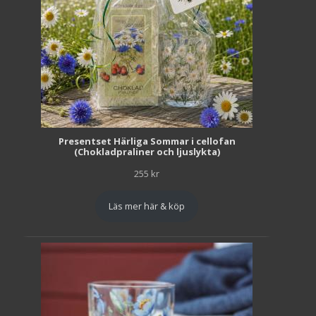
Presentset Härliga Sommar i cellofan
(Chokladpraliner och ljuslykta)
255
kr
Läs mer här & köp