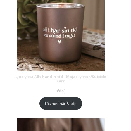
Ljuslykta Allt har din tid - Majas lyktor/Suicide
Zero
99
kr
Läs mer här & köp