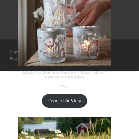
Copyright © Mattlagret.se
Powered by WordPress
, Theme
i-craft
by TemplatesNext.
Ljuslykta Summer Garden - Majas lyktor/
Barncancerfonden
99
kr
Läs mer här & köp