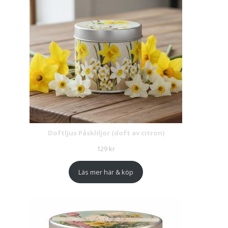
Doftljus Påskliljor (doft av citron)
129
kr
Läs mer här & köp