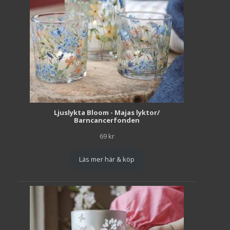
Ljuslykta Bloom - Majas lyktor/
Barncancerfonden
69
kr
Läs mer här & köp