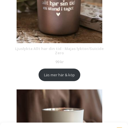
Ljuslykta Allt har din tid - Majas lyktor/Suicide
Zero
99
kr
Läs mer här & köp