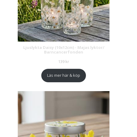
Ljuslykta Daisy (10x12cm) - Majas lyktor/
Barncancerfonden
139
kr
Läs mer här & köp