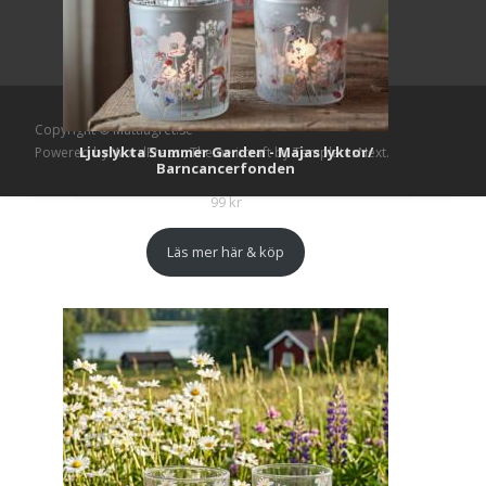
Copyright © Mattlagret.se
Ljuslykta Summer Garden - Majas lyktor/
Powered by WordPress
, Theme
i-craft
by TemplatesNext.
Barncancerfonden
99
kr
Läs mer här & köp