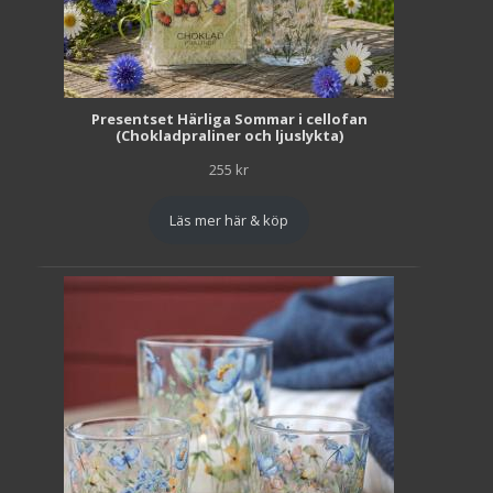
Presentset Härliga Sommar i cellofan
(Chokladpraliner och ljuslykta)
255
kr
Läs mer här & köp