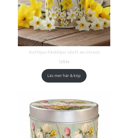
Doftljus Påskliljor (doft av citron)
129
kr
Läs mer här & köp