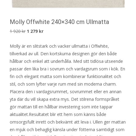
Molly Offwhite 240×340 cm Ullmatta
Det
Det
1 920
kr
1 279
kr
ursprungliga
nuvarande
Molly är en slitstark och vacker ullmatta i Offwhite,
priset
priset
tillverkad av ull. Den kortskurna designen gör den både
var:
är:
hållbar och enkel att underhålla. Med sitt tidlösa utseende
1
1
passar den lika bra i sovrum och vardagsrum som i kök. En
920 kr.
279 kr.
fin och elegant matta som kombinerar funktionalitet och
stil, och som lyfter varje rum med sin moderna charm.
Placera den i vardagsrummet, sovrummet eller en annan
yta där du vill skapa extra mys. Det stilrena formspråket
gör mattan till en hållbar investering som inte tappar
aktualitet.Resultatet blir ett hem som känns både
omsorgsfullt inrett och bekvämt att leva i. Ullen ger mattan
en mjuk och behaglig känsla under fötterna samtidigt som