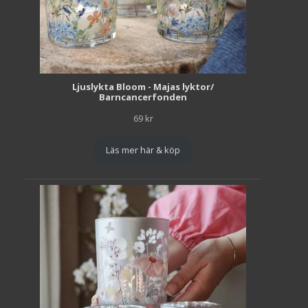
Ljuslykta Bloom - Majas lyktor/
Barncancerfonden
69
kr
Läs mer här & köp