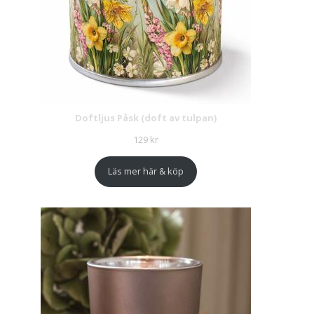
Doftljus Påsk (doft av tulpan)
129
kr
Läs mer här & köp