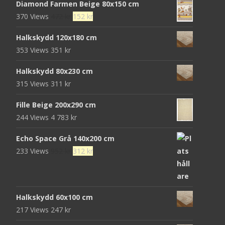
Diamond Farmen Beige 80x150 cm
Det
Det
370 Views
472
kr
152
kr
ursprungliga
nuvarande
Halkskydd 120x180 cm
priset
priset
353 Views
351
kr
var:
är:
472 kr.
152 kr.
Halkskydd 80x230 cm
315 Views
311
kr
Fille Beige 200x290 cm
244 Views
4 783
kr
Echo Space Grå 140x200 cm
Det
Det
233 Views
952
kr
312
kr
ursprungliga
nuvarande
priset
priset
var:
är:
Halkskydd 60x100 cm
952 kr.
312 kr.
217 Views
247
kr