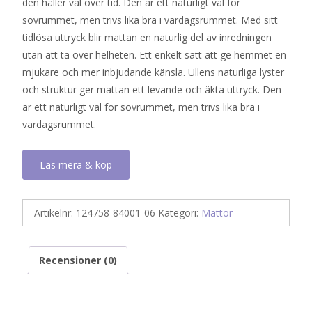
den håller väl över tid. Den är ett naturligt val för
sovrummet, men trivs lika bra i vardagsrummet. Med sitt
tidlösa uttryck blir mattan en naturlig del av inredningen
utan att ta över helheten. Ett enkelt sätt att ge hemmet en
mjukare och mer inbjudande känsla. Ullens naturliga lyster
och struktur ger mattan ett levande och äkta uttryck. Den
är ett naturligt val för sovrummet, men trivs lika bra i
vardagsrummet.
Läs mera & köp
Artikelnr:
124758-84001-06
Kategori:
Mattor
Recensioner (0)