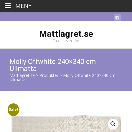
MENY
Mattlagret.se
Tusentals mattor
Molly Offwhite 240×340 cm
Ullmatta
Mattlagret.se
>
Produkter
>
Molly Offwhite 240×340 cm
Ullmatta
Sale!