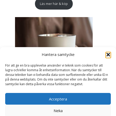
Läs mer här & köp
Hantera samtycke
För att ge en bra upplevelse använder vi teknik som cookies för att
lagra och/eller komma åt enhetsinformation. När du samtycker till
dessa tekniker kan vi behandla data som surfbeteende eller unika ID:n
på denna webbplats. Om du inte samtycker eller om du återkallar ditt
samtycke kan detta påverka vissa funktioner negativt.
Acceptera
Ljuslykta Älskade Farmor - Majas lyktor/
Barncancerfonden
Neka
99
kr