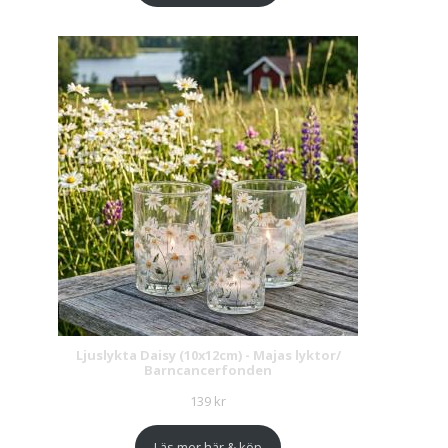
Ljuslykta Daisy (10x12cm) - Majas lyktor/
Barncancerfonden
139
kr
Läs mer här & köp