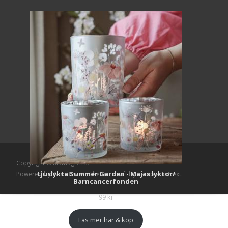
Copyright © Mattlagret.se
Ljuslykta Summer Garden - Majas lyktor/
Powered by WordPress
, Theme
i-craft
by TemplatesNext.
Barncancerfonden
99
kr
Läs mer här & köp