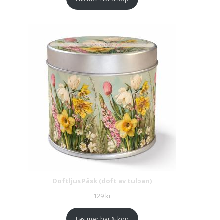
Doftljus Påsk (doft av tulpan)
129
kr
Läs mer här & köp