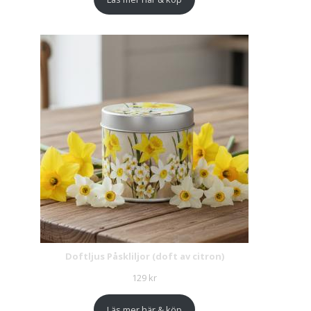
Doftljus Påskliljor (doft av citron)
129
kr
Läs mer här & köp