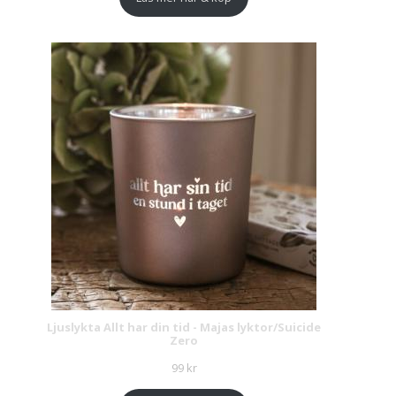
Ljuslykta Allt har din tid - Majas lyktor/Suicide
Zero
99
kr