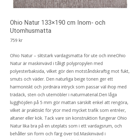
Ohio Natur 133×190 cm Inom- och
Utomhusmatta
759
kr
Ohio Natur – slitstark vardagsmatta för ute och inneOhio
Natur är maskinvävd i tåligt polypropylen med
polyesterbaksida, vilket gör den motståndskraftig mot fukt,
smuts och väder. Den naturliga beige tonen ger ett
harmoniskt och jordnära intryck som passar väl ihop med
trädäck, sten och utemöbler i naturmaterial.Den låga
lugghöjden på 5 mm gör mattan särskilt enkel att rengöra,
vilket är praktiskt för ytor med mycket trafik som entréer,
altaner eller kök. Tack vare sin konstruktion fungerar Ohio
Natur lika bra på en uteplats som i ett vardagsrum, och
behåller sin form och färg över tid.Maskinvävd i