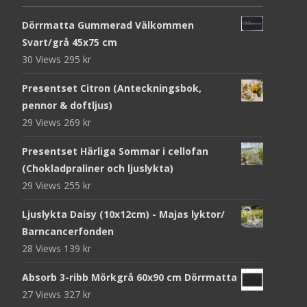
Dörrmatta Gummerad Välkommen
Svart/grå 45x75 cm
30 Views
295
kr
Presentset Citron (Anteckningsbok,
pennor & doftljus)
29 Views
269
kr
Presentset Härliga Sommar i cellofan
(Chokladpraliner och ljuslykta)
29 Views
255
kr
Ljuslykta Daisy (10x12cm) - Majas lyktor/
Barncancerfonden
28 Views
139
kr
Absorb 3-ribb Mörkgrå 60x90 cm Dörrmatta
27 Views
327
kr