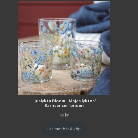
Ljuslykta Bloom - Majas lyktor/
Barncancerfonden
69
kr
Läs mer här & köp