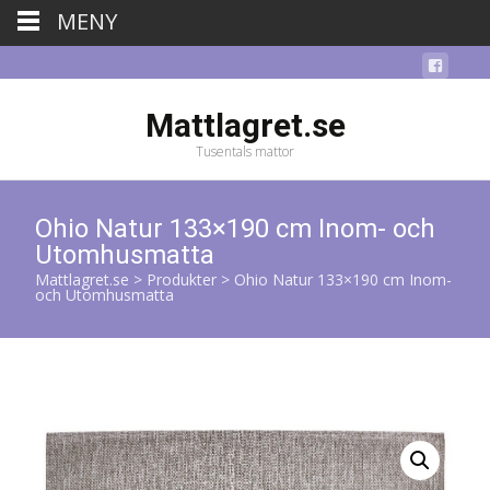
MENY
Mattlagret.se
Tusentals mattor
Ohio Natur 133×190 cm Inom- och
Utomhusmatta
Mattlagret.se
>
Produkter
>
Ohio Natur 133×190 cm Inom-
och Utomhusmatta