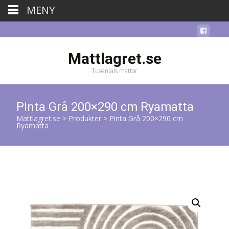
MENY
Mattlagret.se
Tusentals mattor
Pinta Grå 200×290 cm Ryamatta
Mattlagret.se
>
Produkter
>
Pinta Grå 200×290 cm
Ryamatta