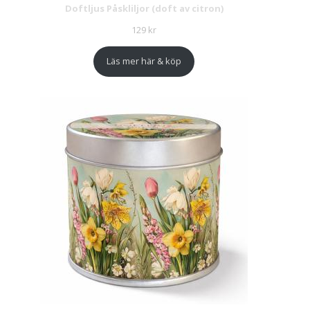
Doftljus Påskliljor (doft av citron)
129
kr
Läs mer här & köp