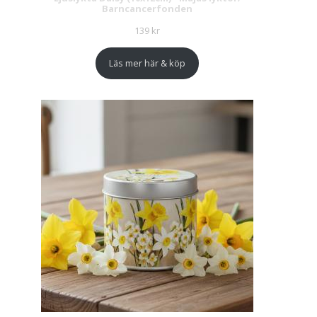
Barncancerfonden
139
kr
Läs mer här & köp