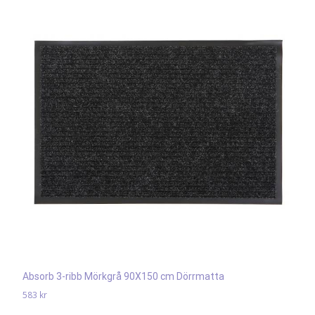
Absorb 3-ribb Mörkgrå 90X150 cm Dörrmatta
583
kr