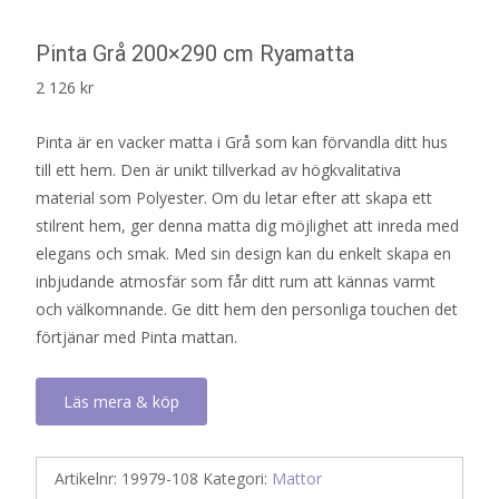
Pinta Grå 200×290 cm Ryamatta
2 126
kr
Pinta är en vacker matta i Grå som kan förvandla ditt hus
till ett hem. Den är unikt tillverkad av högkvalitativa
material som Polyester. Om du letar efter att skapa ett
stilrent hem, ger denna matta dig möjlighet att inreda med
elegans och smak. Med sin design kan du enkelt skapa en
inbjudande atmosfär som får ditt rum att kännas varmt
och välkomnande. Ge ditt hem den personliga touchen det
förtjänar med Pinta mattan.
Läs mera & köp
Artikelnr:
19979-108
Kategori:
Mattor