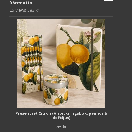
Dörrmatta
25 Views
583
kr
Presentset Citron (Anteckningsbok, pennor &
doftljus)
269
kr