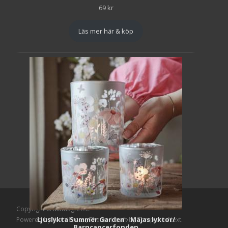
69
kr
Läs mer här & köp
Copyright © Mattlagret.se
Ljuslykta Summer Garden - Majas lyktor/
Powered by WordPress
, Theme
i-craft
by TemplatesNext.
Barncancerfonden