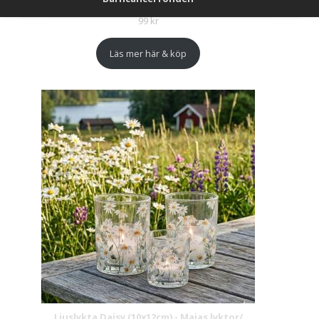
99
kr
Läs mer här & köp
Ljuslykta Daisy (10x12cm) - Majas lyktor/