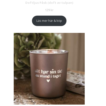
Doftljus Påsk (doft av tulpan)
129
kr
Läs mer här & köp