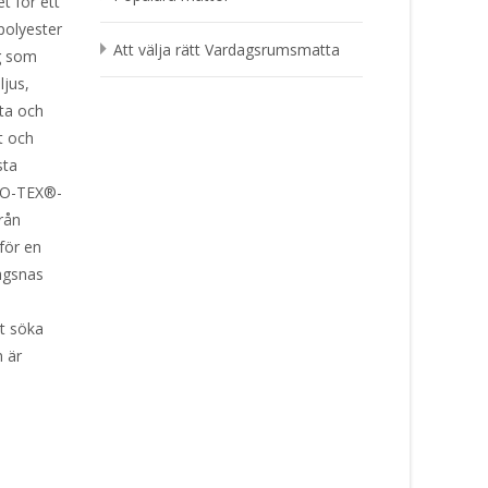
t för ett
polyester
Att välja rätt Vardagsrumsmatta
gg som
ljus,
tta och
t och
sta
KO-TEX®-
från
 för en
lägsnas
t söka
n är