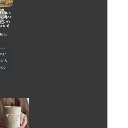
ftljus
kliljor
oft av
tron)
y
as
29
kr
en
Läs
mer
är &
köp