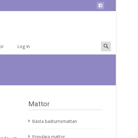
Search
or
Log In
for:
Mattor
Bästa badrumsmattan
Populära mattor