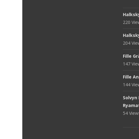
Halksk
220 Vi
Halksk
204 Vi
Fille G
147 Vi
Fille A
144 Vi
Solvyn
Ryama
54 Vie