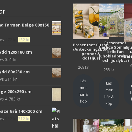
or
d Farmen Beige 80x150
Det
Det
ews
472
kr
152
kr
Presentset
Presentset Citron
ursprungliga
nuvarande
Härliga Sommar 
Lj
(Anteckningsbok,
cellofan
ydd 120x180 cm
pennor &
priset
priset
(Chokladpraline
Bar
doftljus)
ews
351
kr
och ljuslykta)
var:
är:
269
kr
472 kr.
152 kr.
255
kr
ydd 80x230 cm
ews
311
kr
Läs
Läs
mer
mer
eige 200x290 cm
h
här &
här &
ews
4 783
kr
köp
köp
pace Grå 140x200 cm
Det
Det
ews
952
kr
312
kr
ursprungliga
nuvarande