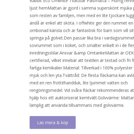
Rabbit Eco Offwhite Tvättbar Pälsmatta – Fluffig renhe
priset
priset
ljust hemMattan är gjord i samma superskönt mjuka 
var:
är:
som resten av familjen, men med en lite tjockare lu
392 kr.
279 kr.
ändå är enkel att sköta. I offwhite ger den rummet en 
ombonad känsla och är fantastisk för barn som vill si
springa på golvet.Den passar lika bra i vardagsrumme
sovrummet som i köket, och smälter enkelt in i de fle
inredningsstilar.Ansvar &amp OmtankeMattan är OE
certifierad, vilket innebär att textilen är testad och fri 
farliga kemikalier.Material: Tillverkad i 100% polyester
mjuk och len yta.Tvättråd: De flesta fläckarna kan av
med en ren frottéhandduk, lite ljummet vatten och
rengöringsmedel. Vid svåra fläckar rekommenderas at
hjälp hos ett auktoriserat kemtvätt.Golvvärme: Matta
lämplig att använda tillsammans med golvvärme.
Läs mera & köp