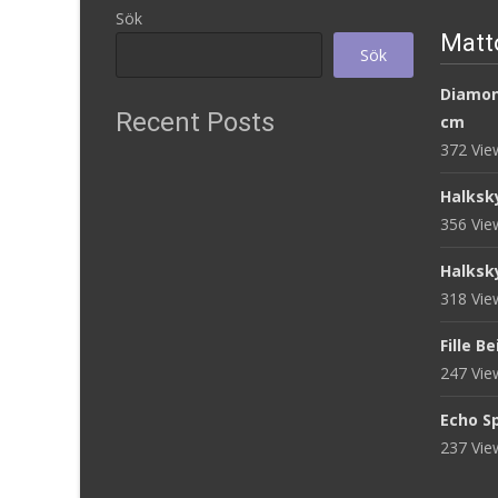
Sök
Matt
Sök
Diamon
Recent Posts
cm
372 Vi
Halksk
356 Vi
Halksk
318 Vi
Fille B
247 Vi
Echo S
237 Vi