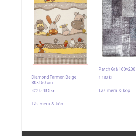
Patch Grå 160×230
1 183
kr
Diamond Farmen Beige
80×150 cm
Läs mera & köp
Det
Det
472
kr
152
kr
ursprungliga
nuvarande
priset
priset
Läs mera & köp
var:
är:
472 kr.
152 kr.