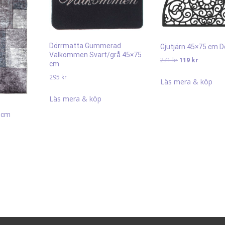
Dörrmatta Gummerad
Gjutjärn 45×75 cm 
Välkommen Svart/grå 45×75
Det
Det
271
kr
119
kr
cm
ursprungliga
nuvaran
295
kr
priset
priset
Läs mera & köp
var:
är:
Läs mera & köp
271 kr.
119 kr.
 cm