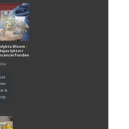
i
uslykta Bloom -
Majas lyktor/
r
ncancerfonden
69
kr
Läs
mer
är &
köp