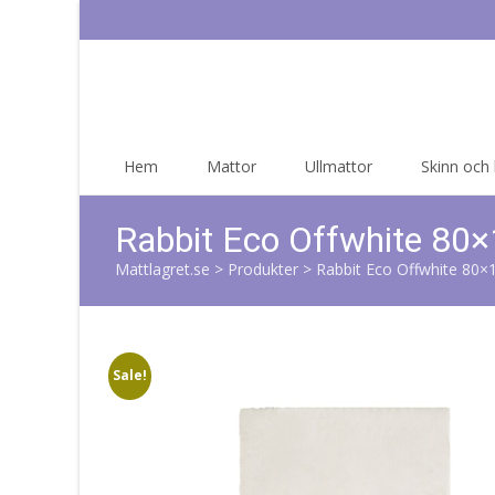
Skip
Hem
Mattor
Ullmattor
Skinn och
to
content
Rabbit Eco Offwhite 80
Mattlagret.se
>
Produkter
>
Rabbit Eco Offwhite 80×
Sale!