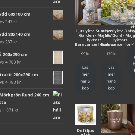
priset
priset
var:
är:
Do
ydd 60x100 cm
952 kr.
312 kr.
Pås
ews
247
kr
(d
ci
Ljuslykta Summer
Ljuslykta Dais
ydd 80x140 cm
Garden - Majas
(10x12cm) - Maj
1
lyktor/
lyktor/
ews
287
kr
Barncancerfonden
Barncancerfond
99
kr
139
kr
rå 200x290 cm
ews
4 783
kr
h
Läs
Läs
mer
mer
ntracit 200x290 cm
här &
här &
ews
4 783
kr
köp
köp
 Mörkgrön Rund 240 cm
tta
ws
1 871
kr
Doftljus