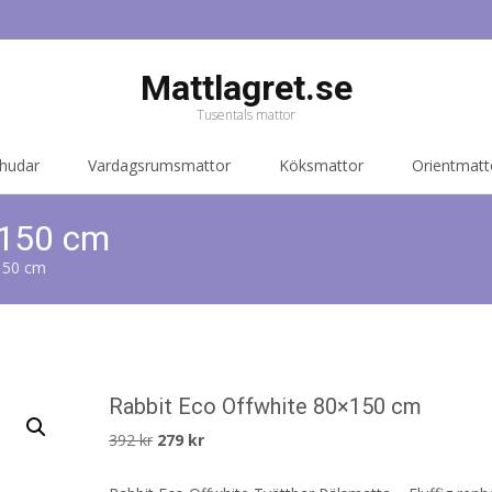
Mattlagret.se
Tusentals mattor
 hudar
Vardagsrumsmattor
Köksmattor
Orientmatt
×150 cm
150 cm
Rabbit Eco Offwhite 80×150 cm
Det
Det
392
kr
279
kr
ursprungliga
nuvarande