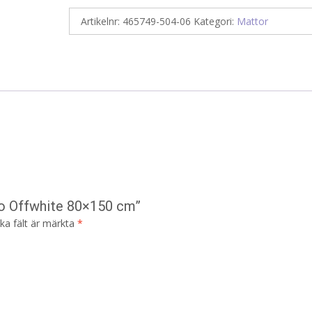
Artikelnr:
465749-504-06
Kategori:
Mattor
co Offwhite 80×150 cm”
ska fält är märkta
*