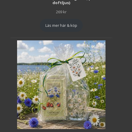
doftljus)
269
kr
Läs mer här & köp