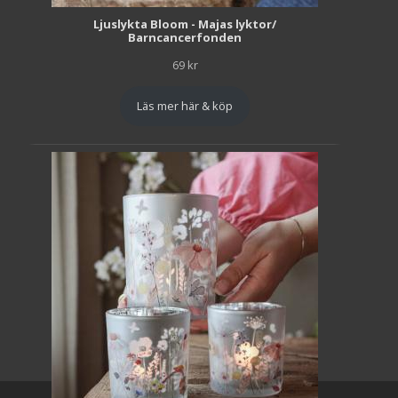
Ljuslykta Bloom - Majas lyktor/
Barncancerfonden
69
kr
Läs mer här & köp