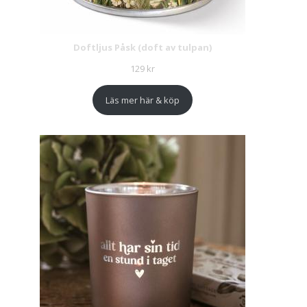
Doftljus Påsk (doft av tulpan)
129
kr
Läs mer här & köp