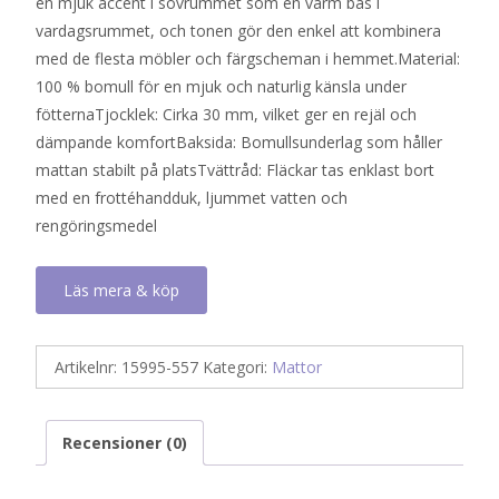
en mjuk accent i sovrummet som en varm bas i
vardagsrummet, och tonen gör den enkel att kombinera
med de flesta möbler och färgscheman i hemmet.Material:
100 % bomull för en mjuk och naturlig känsla under
fötternaTjocklek: Cirka 30 mm, vilket ger en rejäl och
dämpande komfortBaksida: Bomullsunderlag som håller
mattan stabilt på platsTvättråd: Fläckar tas enklast bort
med en frottéhandduk, ljummet vatten och
rengöringsmedel
Läs mera & köp
Artikelnr:
15995-557
Kategori:
Mattor
Recensioner (0)