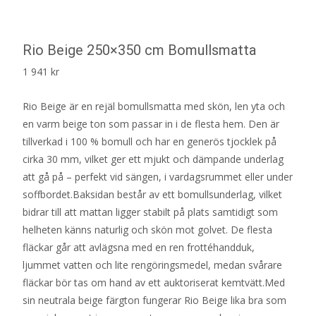
Rio Beige 250×350 cm Bomullsmatta
1 941
kr
Rio Beige är en rejäl bomullsmatta med skön, len yta och
en varm beige ton som passar in i de flesta hem. Den är
tillverkad i 100 % bomull och har en generös tjocklek på
cirka 30 mm, vilket ger ett mjukt och dämpande underlag
att gå på – perfekt vid sängen, i vardagsrummet eller under
soffbordet.Baksidan består av ett bomullsunderlag, vilket
bidrar till att mattan ligger stabilt på plats samtidigt som
helheten känns naturlig och skön mot golvet. De flesta
fläckar går att avlägsna med en ren frottéhandduk,
ljummet vatten och lite rengöringsmedel, medan svårare
fläckar bör tas om hand av ett auktoriserat kemtvätt.Med
sin neutrala beige färgton fungerar Rio Beige lika bra som