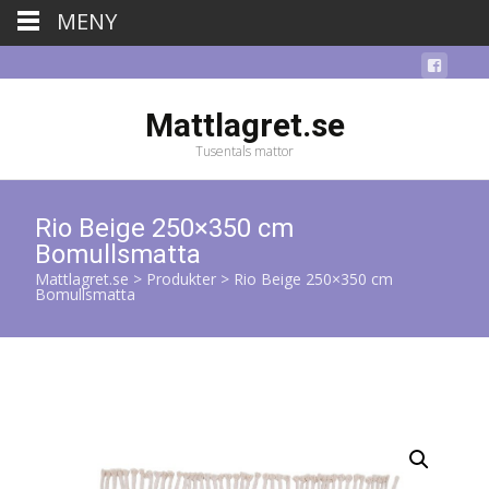
MENY
Mattlagret.se
Tusentals mattor
Rio Beige 250×350 cm
Bomullsmatta
Mattlagret.se
>
Produkter
>
Rio Beige 250×350 cm
Bomullsmatta