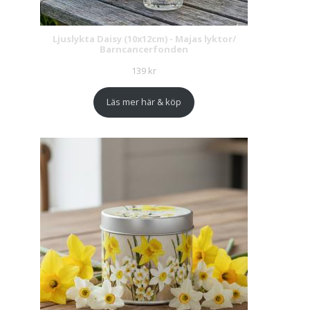
Ljuslykta Daisy (10x12cm) - Majas lyktor/
Barncancerfonden
139
kr
Läs mer här & köp