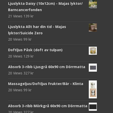
Ljuslykta Daisy (10x12cm) - Majas lyktor/
Barncancerfonden
21 Views
139
kr
Ljuslykta Allt har din tid - Majas
lyktor/Suicide Zero
20 Views
99
kr
Doftljus Påsk (doft av tulpan)
20 Views
129
kr
Absorb 3-ribb Ljusgrå 60x90 cm Dörrmatta
20 Views
327
kr
Massageljus/Doftljus Frukter/Bär - Klinta
20 Views
99
kr
Absorb 3-ribb Mörkgrå 60x90 cm Dörrmatta
20 Views
327
kr