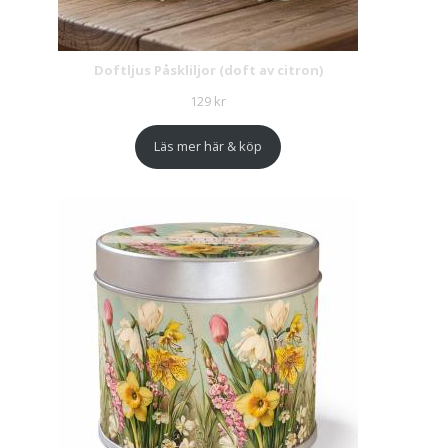
Doftljus Påskliljor (doft av citron)
129
kr
Läs mer här & köp