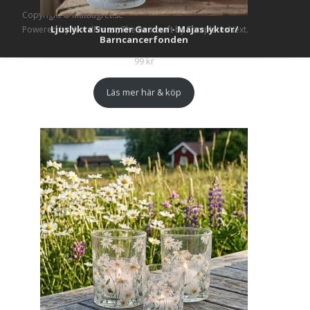
Copyright © Mattlagret.se
Ljuslykta Summer Garden - Majas lyktor/
Powered by WordPress
, Theme
i-craft
by TemplatesNext.
Barncancerfonden
99
kr
Läs mer här & köp