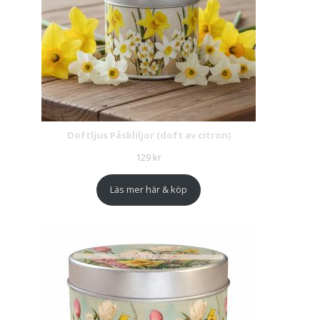
Doftljus Påskliljor (doft av citron)
129
kr
Läs mer här & köp