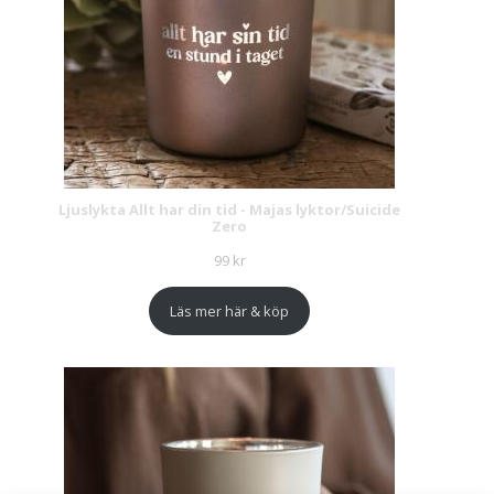
Ljuslykta Allt har din tid - Majas lyktor/Suicide
Zero
99
kr
Läs mer här & köp