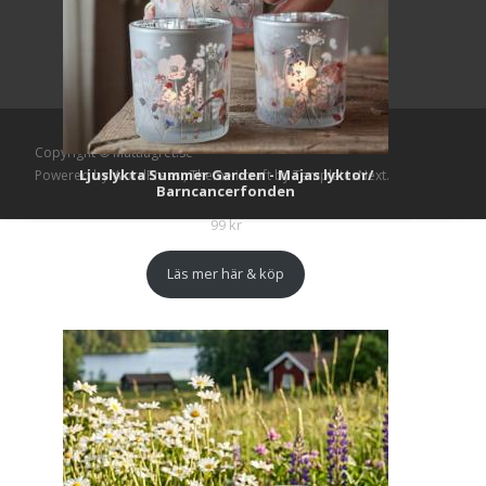
Copyright © Mattlagret.se
Ljuslykta Summer Garden - Majas lyktor/
Powered by WordPress
, Theme
i-craft
by TemplatesNext.
Barncancerfonden
99
kr
Läs mer här & köp