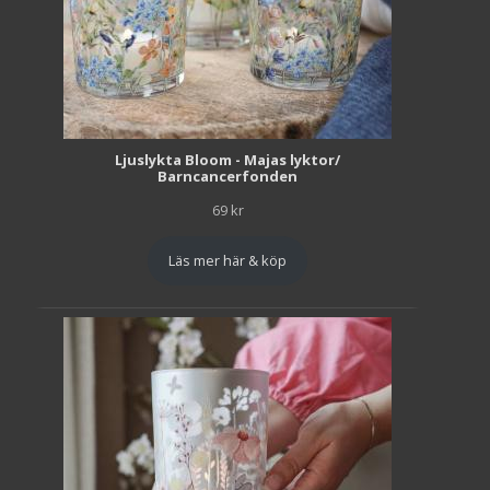
Ljuslykta Bloom - Majas lyktor/
Barncancerfonden
69
kr
Läs mer här & köp