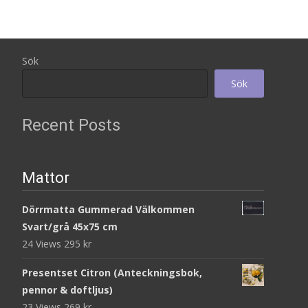
Sök
Sök
Recent Posts
Mattor
Dörrmatta Gummerad Välkommen
Svart/grå 45x75 cm
24 Views
295
kr
Presentset Citron (Anteckningsbok,
pennor & doftljus)
23 Views
269
kr