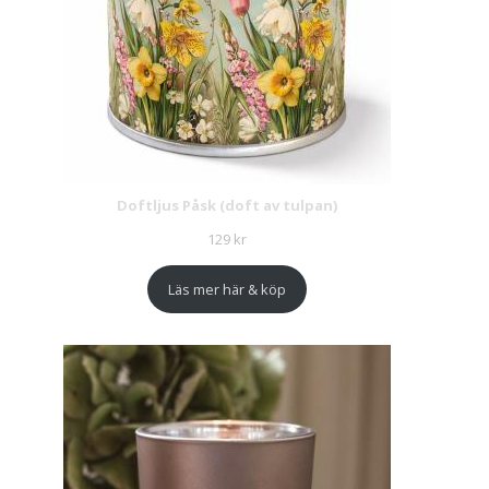
Doftljus Påsk (doft av tulpan)
129
kr
Läs mer här & köp