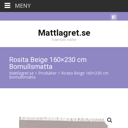
MENY
Mattlagret.se
Tusentals mattor
Rosita Beige 160×230 cm
Bomullsmatta
Mattlagret.se
>
Produkter
>
Rosita Beige 160×230 cm
Bomullsmatta