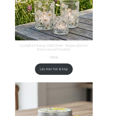
Ljuslykta Daisy (10x12cm) - Majas lyktor/
Barncancerfonden
139
kr
Läs mer här & köp