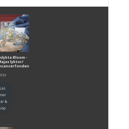
i
uslykta Bloom -
Majas lyktor/
r
ncancerfonden
69
kr
Läs
mer
är &
köp