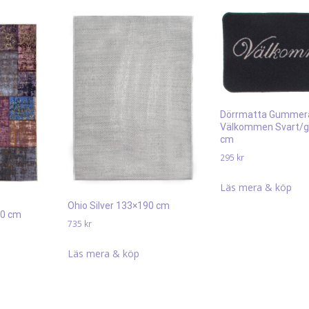
Dörrmatta Gummer
Välkommen Svart/g
cm
295
kr
Läs mera & köp
Ohio Silver 133×190 cm
30 cm
735
kr
Läs mera & köp