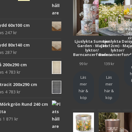
ursprungliga
nuvarande
priset
priset
var:
är:
Do
ydd 60x100 cm
952 kr.
312 kr.
Pås
ews
247
kr
(d
ci
Ljuslykta Summer
Ljuslykta Dais
ydd 80x140 cm
Garden - Majas
(10x12cm) - Maj
1
lyktor/
lyktor/
ews
287
kr
Barncancerfonden
Barncancerfond
99
kr
139
kr
rå 200x290 cm
ews
4 783
kr
h
Läs
Läs
mer
mer
ntracit 200x290 cm
här &
här &
ews
4 783
kr
köp
köp
 Mörkgrön Rund 240 cm
tta
ws
1 871
kr