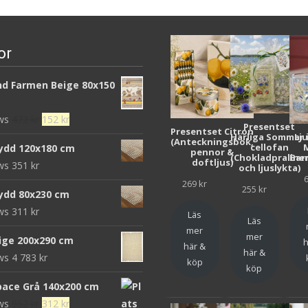
or
d Farmen Beige 80x150
Det
Det
ews
472
kr
152
kr
Presentset
Presentset Citron
ursprungliga
nuvarande
Härliga Sommar 
Lj
(Anteckningsbok,
cellofan
ydd 120x180 cm
pennor &
priset
priset
(Chokladpraline
Bar
doftljus)
ews
351
kr
och ljuslykta)
var:
är:
269
kr
472 kr.
152 kr.
255
kr
ydd 80x230 cm
ews
311
kr
Läs
Läs
mer
mer
eige 200x290 cm
h
här &
här &
ews
4 783
kr
köp
köp
pace Grå 140x200 cm
Det
Det
ews
952
kr
312
kr