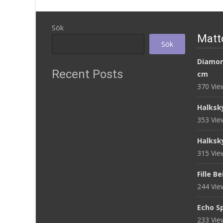
Sök
Matt
Sök
Diamon
Recent Posts
cm
370 Vi
Halksk
353 Vi
Halksk
315 Vi
Fille B
244 Vi
Echo S
233 Vi