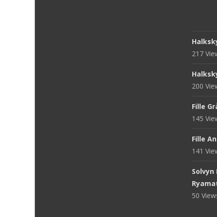
Halksk
217 Vi
Halksk
200 Vi
Fille G
145 Vi
Fille A
141 Vi
Solvyn
Ryama
50 Vie