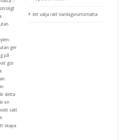
amatta –
otroligt
Att välja rätt Vardagsrumsmatta
a
 utan
pylen-
 utan ger
eg på
lket gör
a
tan
in
lir detta
ir en
iskt sätt
ch
tt skapa