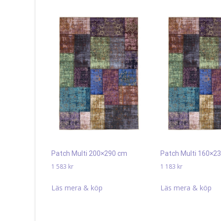
Patch Multi 200×290 cm
Patch Multi 160×2
1 583
kr
1 183
kr
Läs mera & köp
Läs mera & köp