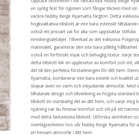
Upptäck skönheten i vår fantastiska Nubby Beige Ry
en synlig fest för ögonen som fångar blicken med sin 
vackra Nubby Beige Ryamatta färgton. Detta exklusiv
högkvalitativa tillskott är inte bara estetiskt tilltalande
också ett prisvärt val för alla som uppskattar stilfulla
inredningsdetaljer. Tillverkad av det exklusiva Polypro
materialet, garanterar den inte bara pålitlig hållbarhet
också en förföriskt mjuk och behaglig textur. Varje st
detta tillskott blir en upplevelse av komfort och stil, vi
det till den perfekta förstärkningen för ditt hem. Denn
Ryamatta, kombinerar inte bara estetik och kvalitet u
skapar även en varm och inbjudande atmosfär. Med s
tilltalande design och tillverkning av högsta standard b
tillskott en oumbärlig del av ditt hem, och varje steg bl
njutning när du förenar komfort och stil på ett harmon
med detta fantastiska tillskott. Utforska skönheten o
överlägsenheten hos vår Nubby Beige Ryamatta för a
en trivsam atmosfär i ditt hem.