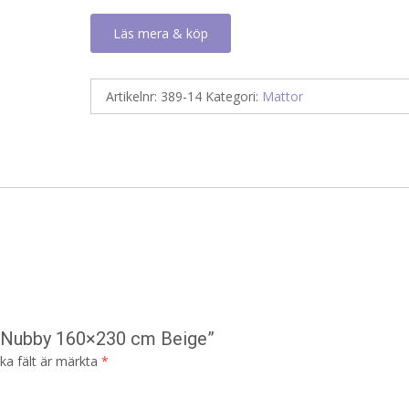
Läs mera & köp
Artikelnr:
389-14
Kategori:
Mattor
a Nubby 160×230 cm Beige”
ska fält är märkta
*