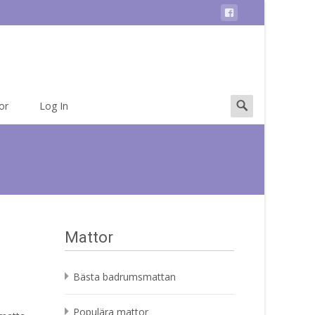
Search
or
Log In
for:
Mattor
Bästa badrumsmattan
Populära mattor