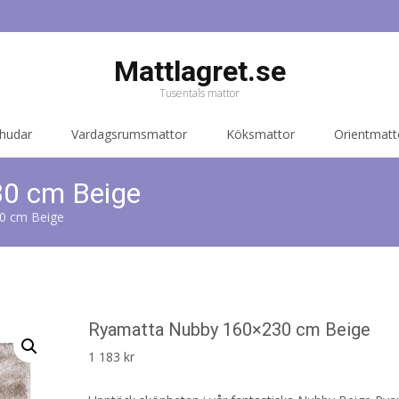
Mattlagret.se
Tusentals mattor
 hudar
Vardagsrumsmattor
Köksmattor
Orientmatt
0 cm Beige
0 cm Beige
Ryamatta Nubby 160×230 cm Beige
1 183
kr