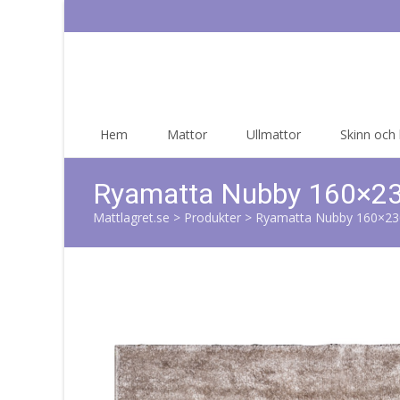
Skip
Hem
Mattor
Ullmattor
Skinn och
to
content
Ryamatta Nubby 160×23
Mattlagret.se
>
Produkter
>
Ryamatta Nubby 160×23