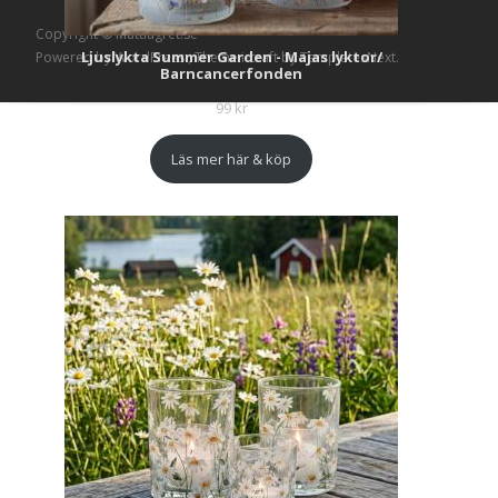
Copyright © Mattlagret.se
Ljuslykta Summer Garden - Majas lyktor/
Powered by WordPress
, Theme
i-craft
by TemplatesNext.
Barncancerfonden
99
kr
Läs mer här & köp