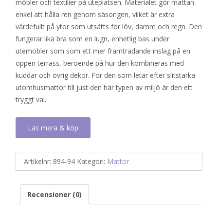
möbler och textilier på uteplatsen. Materialet gör mattan
enkel att hålla ren genom säsongen, vilket är extra
värdefullt på ytor som utsätts för löv, damm och regn. Den
fungerar lika bra som en lugn, enhetlig bas under
utemöbler som som ett mer framträdande inslag på en
öppen terrass, beroende på hur den kombineras med
kuddar och övrig dekor. För den som letar efter slitstarka
utomhusmattor till just den här typen av miljö är den ett
tryggt val.
Läs mera & köp
Artikelnr:
894-94
Kategori:
Mattor
Recensioner (0)