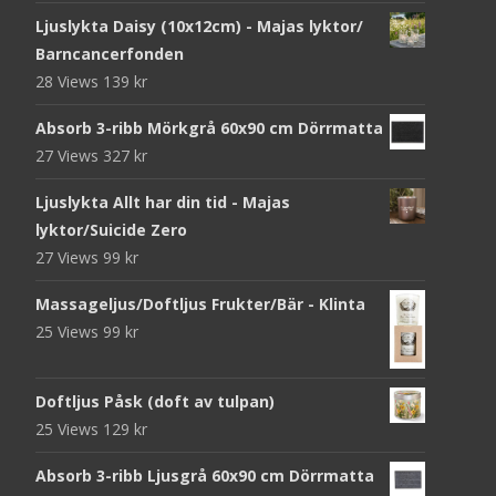
Ljuslykta Daisy (10x12cm) - Majas lyktor/
Barncancerfonden
28 Views
139
kr
Absorb 3-ribb Mörkgrå 60x90 cm Dörrmatta
27 Views
327
kr
Ljuslykta Allt har din tid - Majas
lyktor/Suicide Zero
27 Views
99
kr
Massageljus/Doftljus Frukter/Bär - Klinta
25 Views
99
kr
Doftljus Påsk (doft av tulpan)
25 Views
129
kr
Absorb 3-ribb Ljusgrå 60x90 cm Dörrmatta