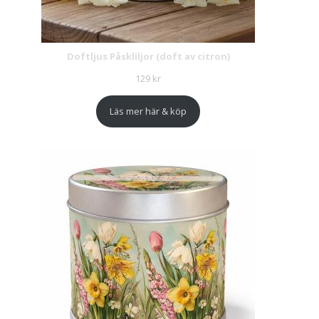
Doftljus Påskliljor (doft av citron)
129
kr
Läs mer här & köp