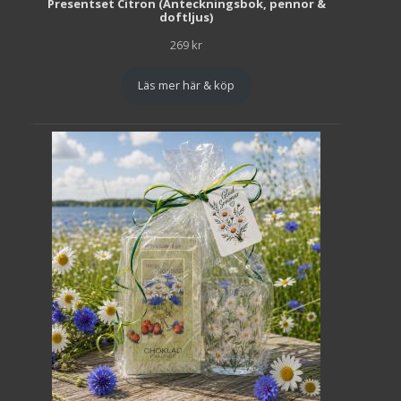
Presentset Citron (Anteckningsbok, pennor &
doftljus)
269
kr
Läs mer här & köp