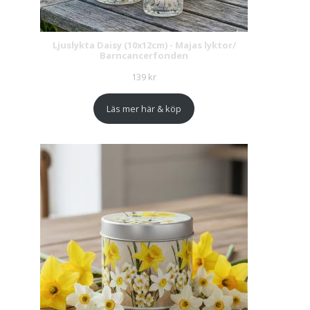
Ljuslykta Daisy (10x12cm) - Majas lyktor/
Barncancerfonden
139
kr
Läs mer här & köp