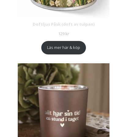
Doftljus Påsk (doft av tulpan)
129
kr
Läs mer här & köp