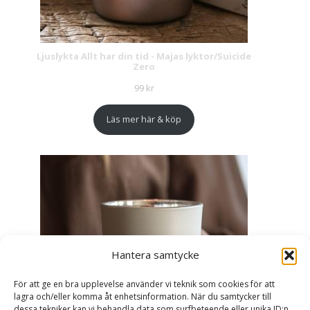
Ljuslykta Allt har din tid - Majas lyktor/Suicide
Zero
99
kr
Läs mer här & köp
Hantera samtycke
För att ge en bra upplevelse använder vi teknik som cookies för att
lagra och/eller komma åt enhetsinformation. När du samtycker till
dessa tekniker kan vi behandla data som surfbeteende eller unika ID:n