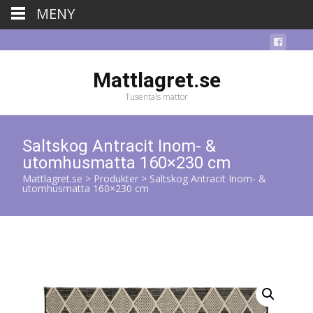
MENY
Mattlagret.se
Tusentals mattor
Saltskog Antracit Inom- &
utomhusmatta 160×230 cm
Mattlagret.se
>
Produkter
>
Saltskog Antracit Inom- &
utomhusmatta 160×230 cm