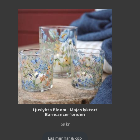
Ljuslykta Bloom - Majas lyktor/
Barncancerfonden
69
kr
Läs mer här & köp