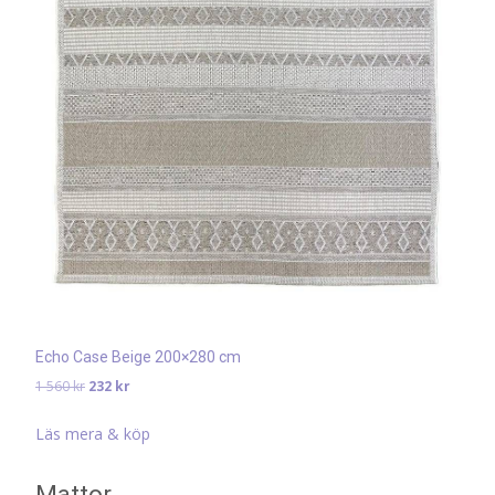
Echo Case Beige 200×280 cm
Det
Det
1 560
kr
232
kr
ursprungliga
nuvarande
priset
priset
Läs mera & köp
var:
är:
1
232 kr.
Mattor