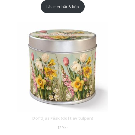
Läs mer här & köp
Doftljus Påsk (doft av tulpan)
129
kr