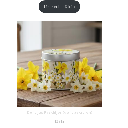
Läs mer här & köp
Doftljus Påskliljor (doft av citron)
129
kr