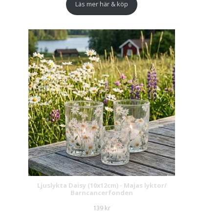
Läs mer här & köp
Ljuslykta Daisy (10x12cm) - Majas lyktor/
Barncancerfonden
139
kr