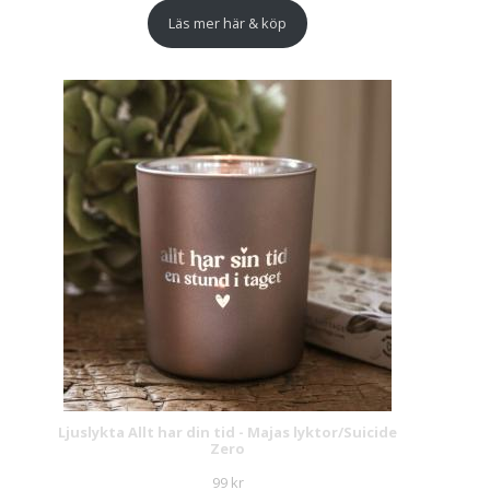
Läs mer här & köp
Ljuslykta Allt har din tid - Majas lyktor/Suicide
Zero
99
kr