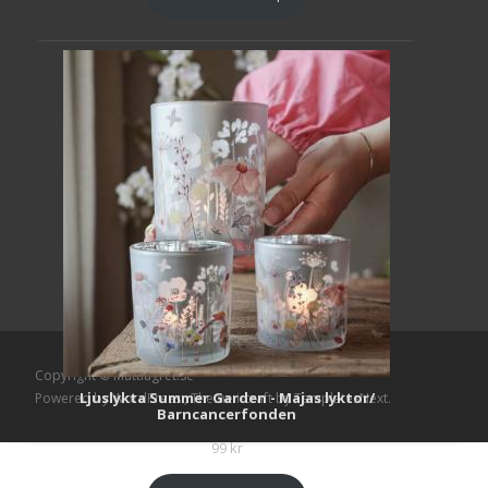
Copyright © Mattlagret.se
Ljuslykta Summer Garden - Majas lyktor/
Powered by WordPress
, Theme
i-craft
by TemplatesNext.
Barncancerfonden
99
kr