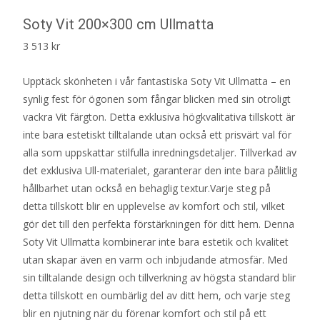
Soty Vit 200×300 cm Ullmatta
3 513
kr
Upptäck skönheten i vår fantastiska Soty Vit Ullmatta – en
synlig fest för ögonen som fångar blicken med sin otroligt
vackra Vit färgton. Detta exklusiva högkvalitativa tillskott är
inte bara estetiskt tilltalande utan också ett prisvärt val för
alla som uppskattar stilfulla inredningsdetaljer. Tillverkad av
det exklusiva Ull-materialet, garanterar den inte bara pålitlig
hållbarhet utan också en behaglig textur.Varje steg på
detta tillskott blir en upplevelse av komfort och stil, vilket
gör det till den perfekta förstärkningen för ditt hem. Denna
Soty Vit Ullmatta kombinerar inte bara estetik och kvalitet
utan skapar även en varm och inbjudande atmosfär. Med
sin tilltalande design och tillverkning av högsta standard blir
detta tillskott en oumbärlig del av ditt hem, och varje steg
blir en njutning när du förenar komfort och stil på ett