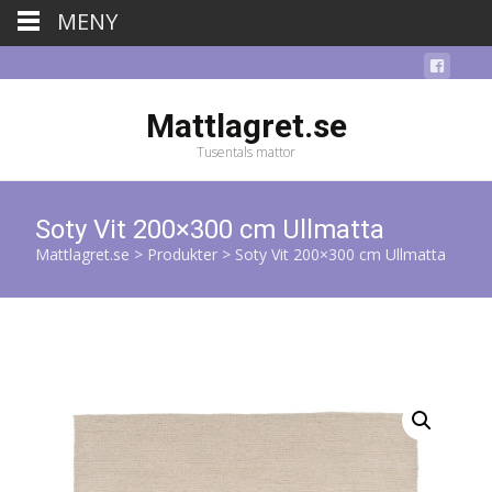
MENY
Mattlagret.se
Tusentals mattor
Soty Vit 200×300 cm Ullmatta
Mattlagret.se
>
Produkter
>
Soty Vit 200×300 cm Ullmatta