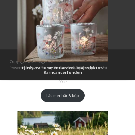
Copyright © Mattlagret.se
Ljuslykta Summer Garden - Majas lyktor/
Powered by WordPress
, Theme
i-craft
by TemplatesNext.
Barncancerfonden
99
kr
Läs mer här & köp