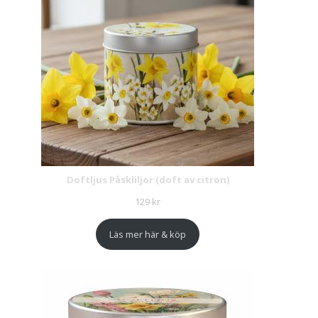
Doftljus Påskliljor (doft av citron)
129
kr
Läs mer här & köp