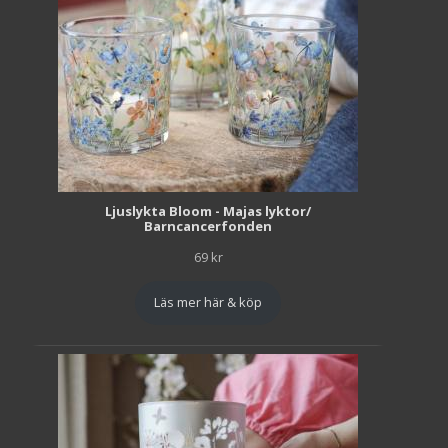
Ljuslykta Bloom - Majas lyktor/
Barncancerfonden
69
kr
Läs mer här & köp