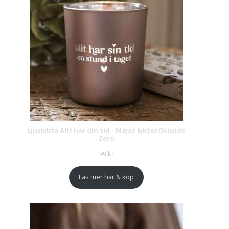
Ljuslykta Allt har din tid - Majas lyktor/Suicide
Zero
99
kr
Läs mer här & köp