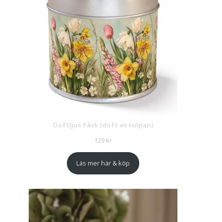
Doftljus Påsk (doft av tulpan)
129
kr
Läs mer här & köp