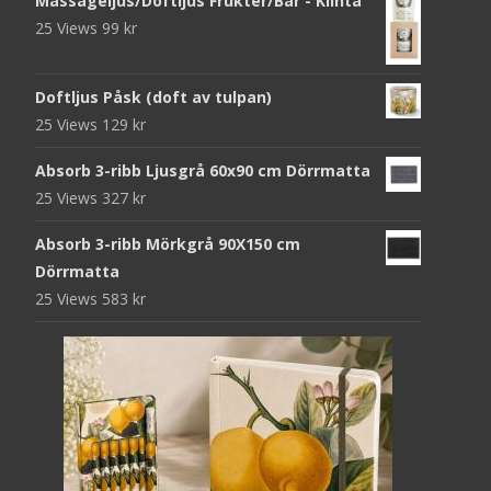
Massageljus/Doftljus Frukter/Bär - Klinta
25 Views
99
kr
Doftljus Påsk (doft av tulpan)
25 Views
129
kr
Absorb 3-ribb Ljusgrå 60x90 cm Dörrmatta
25 Views
327
kr
Absorb 3-ribb Mörkgrå 90X150 cm
Dörrmatta
25 Views
583
kr