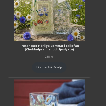
Presentset Härliga Sommar i cellofan
(Chokladpraliner och ljuslykta)
255
kr
Läs mer här & köp