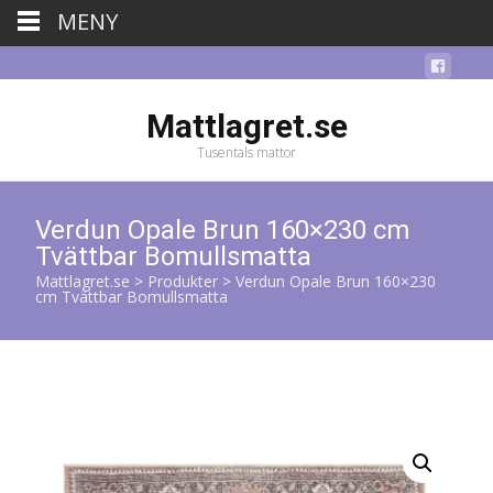
MENY
Mattlagret.se
Tusentals mattor
Verdun Opale Brun 160×230 cm
Tvättbar Bomullsmatta
Mattlagret.se
>
Produkter
>
Verdun Opale Brun 160×230
cm Tvättbar Bomullsmatta