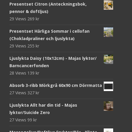
Presentset Citron (Anteckningsbok,
pennor & doftljus)
29 Views
269
kr
Presentset Härliga Sommar i cellofan
(Chokladpraliner och ljuslykta)
29 Views
255
kr
Ljuslykta Daisy (10x12cm) - Majas lyktor/
Barncancerfonden
28 Views
139
kr
Absorb 3-ribb Mörkgrå 60x90 cm Dörrmatta
27 Views
327
kr
Ljuslykta Allt har din tid - Majas
lyktor/Suicide Zero
27 Views
99
kr