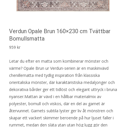
Verdun Opale Brun 160×230 cm Tvättbar
Bomullsmatta
959
kr
Letar du efter en matta som kombinerar mönster och
värme? Opale Brun ur Verdun-serien är en maskinvävd
chenillematta med tydlig inspiration från klassiska
orientaliska mönster, där karaktäristiska medaljonger och
dekorativa bårder ger ett tidlöst och elegant uttryck i bruna
nyanser.Mattan är vävd i en hållbar materialmix av
polyester, bomull och viskos, där en del av garnet är
återvunnet. Garnets subtila lyster ger liv åt mönstren och
skapar ett vackert skimmer beroende på hur ljuset faller i
rummet, medan den släta ytan utan hög lugg gör den