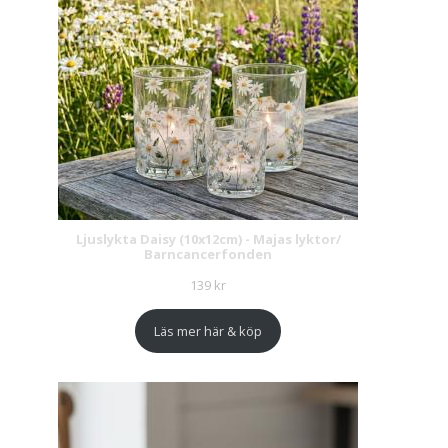
Ljuslykta Daisy (10x12cm) - Majas lyktor/
Barncancerfonden
139
kr
Läs mer här & köp