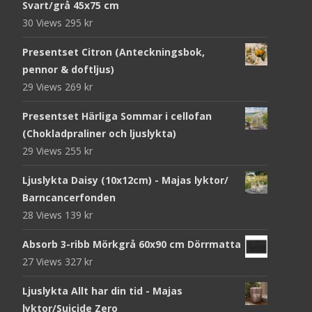
Svart/grå 45x75 cm
30 Views
295
kr
Presentset Citron (Anteckningsbok,
pennor & doftljus)
29 Views
269
kr
Presentset Härliga Sommar i cellofan
(Chokladpraliner och ljuslykta)
29 Views
255
kr
Ljuslykta Daisy (10x12cm) - Majas lyktor/
Barncancerfonden
28 Views
139
kr
Absorb 3-ribb Mörkgrå 60x90 cm Dörrmatta
27 Views
327
kr
Ljuslykta Allt har din tid - Majas
lyktor/Suicide Zero