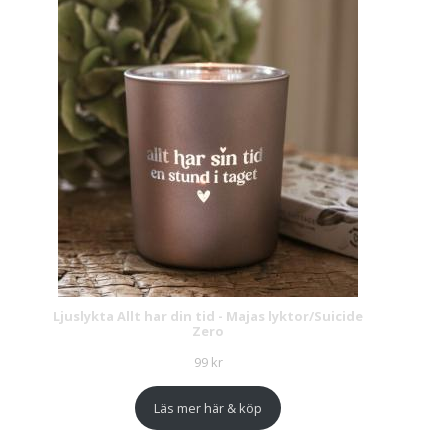
Ljuslykta Allt har din tid - Majas lyktor/Suicide
Zero
99
kr
Läs mer här & köp