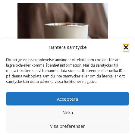
Hantera samtycke
För att ge en bra upplevelse använder vi teknik som cookies för att
lagra och/eller komma åt enhetsinformation. När du samtycker till
dessa tekniker kan vi behandla data som surfbeteende eller unika ID:n
på denna webbplats. Om du inte samtycker eller om du återkallar ditt
samtycke kan detta påverka vissa funktioner negativt.
Acceptera
Ljuslykta Älskade Farmor - Majas lyktor/
Barncancerfonden
Neka
99
kr
Visa preferenser
Läs mer här & köp