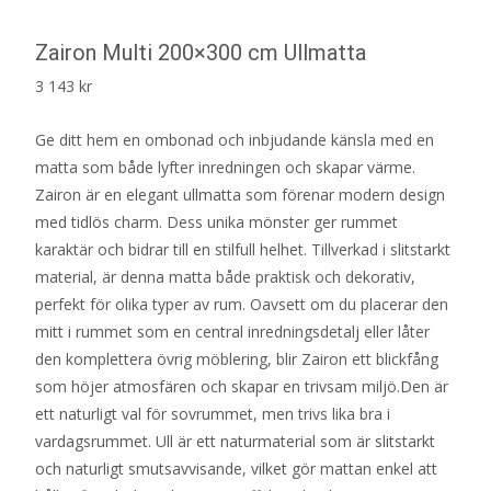
Zairon Multi 200×300 cm Ullmatta
3 143
kr
Ge ditt hem en ombonad och inbjudande känsla med en
matta som både lyfter inredningen och skapar värme.
Zairon är en elegant ullmatta som förenar modern design
med tidlös charm. Dess unika mönster ger rummet
karaktär och bidrar till en stilfull helhet. Tillverkad i slitstarkt
material, är denna matta både praktisk och dekorativ,
perfekt för olika typer av rum. Oavsett om du placerar den
mitt i rummet som en central inredningsdetalj eller låter
den komplettera övrig möblering, blir Zairon ett blickfång
som höjer atmosfären och skapar en trivsam miljö.Den är
ett naturligt val för sovrummet, men trivs lika bra i
vardagsrummet. Ull är ett naturmaterial som är slitstarkt
och naturligt smutsavvisande, vilket gör mattan enkel att