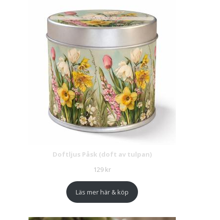
Doftljus Påsk (doft av tulpan)
129
kr
Läs mer här & köp