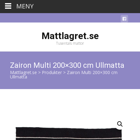
MENY
Mattlagret.se
Tusentals mattor
Zairon Multi 200×300 cm Ullmatta
Mattlagret.se
>
Produkter
>
Zairon Multi 200×300 cm
Ullmatta