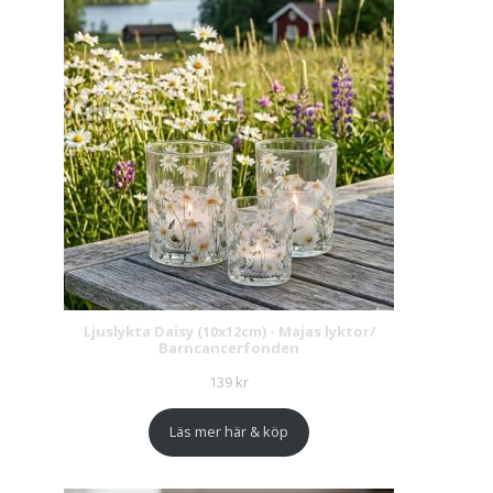
Ljuslykta Daisy (10x12cm) - Majas lyktor/
Barncancerfonden
139
kr
Läs mer här & köp