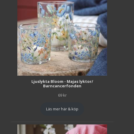
Ljuslykta Bloom - Majas lyktor/
Barncancerfonden
69
kr
Läs mer här & köp