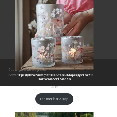
Copyright © Mattlagret.se
Ljuslykta Summer Garden - Majas lyktor/
Powered by WordPress
, Theme
i-craft
by TemplatesNext.
Barncancerfonden
99
kr
Läs mer här & köp