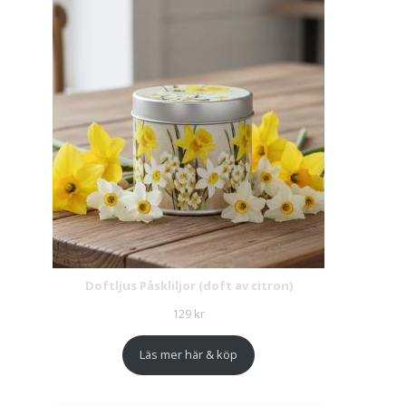
Doftljus Påskliljor (doft av citron)
129
kr
Läs mer här & köp