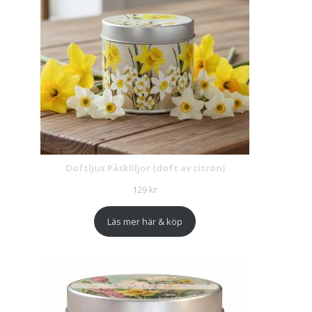
Doftljus Påskliljor (doft av citron)
129
kr
Läs mer här & köp