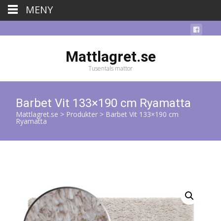
MENY
Mattlagret.se
Tusentals mattor
Barbet Vit 133×190 cm Ryamatta
Mattlagret.se
>
Produkter
>
Barbet Vit 133×190 cm
Ryamatta