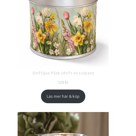
Doftljus Påsk (doft av tulpan)
129
kr
Läs mer här & köp