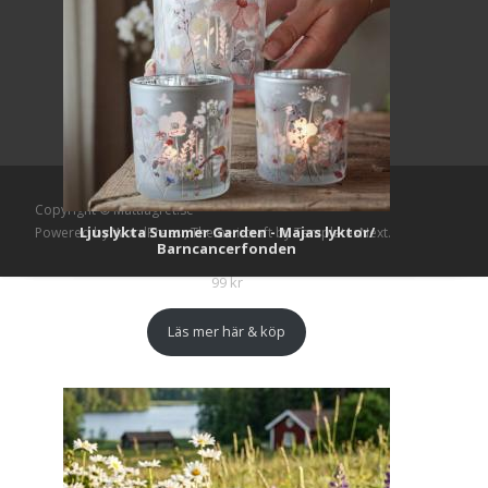
Copyright © Mattlagret.se
Ljuslykta Summer Garden - Majas lyktor/
Powered by WordPress
, Theme
i-craft
by TemplatesNext.
Barncancerfonden
99
kr
Läs mer här & köp