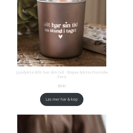
Ljuslykta Allt har din tid - Majas lyktor/Suicide
Zero
99
kr
Läs mer här & köp