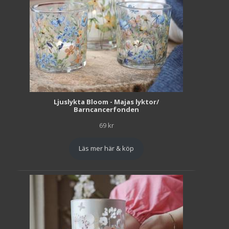
Ljuslykta Bloom - Majas lyktor/
Barncancerfonden
69
kr
Läs mer här & köp