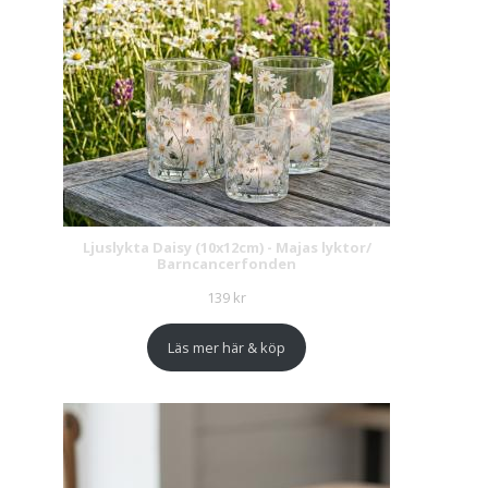
Ljuslykta Daisy (10x12cm) - Majas lyktor/
Barncancerfonden
139
kr
Läs mer här & köp