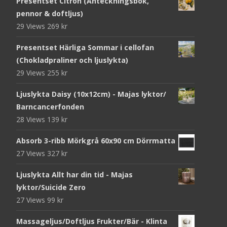
Presentset Citron (Anteckningsbok,
pennor & doftljus)
29 Views
269
kr
Presentset Härliga Sommar i cellofan
(Chokladpraliner och ljuslykta)
29 Views
255
kr
Ljuslykta Daisy (10x12cm) - Majas lyktor/
Barncancerfonden
28 Views
139
kr
Absorb 3-ribb Mörkgrå 60x90 cm Dörrmatta
27 Views
327
kr
Ljuslykta Allt har din tid - Majas
lyktor/Suicide Zero
27 Views
99
kr
Massageljus/Doftljus Frukter/Bär - Klinta