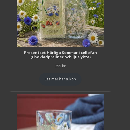
Presentset Härliga Sommar i cellofan
(Chokladpraliner och ljuslykta)
255
kr
Läs mer här & köp