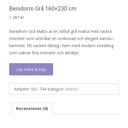
Benidorm Grå 160×230 cm
1 287
kr
Benidrom Grå Matta är en stilfull grå matta med vackra
mönster som utstrålar en ombonad och elegant känsla i
hemmet. Ett vackert tillslag i hem med modern inredning
som saknar fina mönster och detaljer.
Läs mera & köp
Artikelnr:
561-744
Kategori:
Mattor
Recensioner (0)