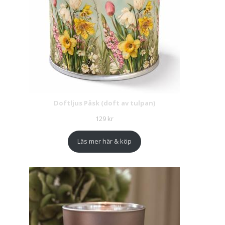
Doftljus Påsk (doft av tulpan)
129
kr
Läs mer här & köp