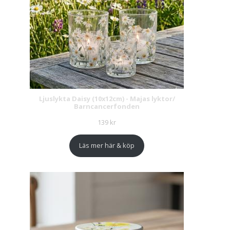
Ljuslykta Daisy (10x12cm) - Majas lyktor/
Barncancerfonden
139
kr
Läs mer här & köp