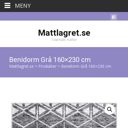
MENY
Mattlagret.se
Tusentals mattor
Benidorm Grå 160×230 cm
Mattlagret.se
>
Produkter
>
Benidorm Grå 160×230 cm