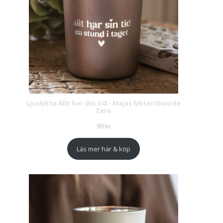
Ljuslykta Allt har din tid - Majas lyktor/Suicide
Zero
99
kr
Läs mer här & köp