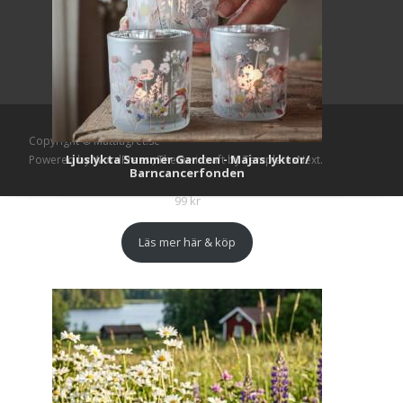
Copyright © Mattlagret.se
Ljuslykta Summer Garden - Majas lyktor/
Powered by WordPress
, Theme
i-craft
by TemplatesNext.
Barncancerfonden
99
kr
Läs mer här & köp