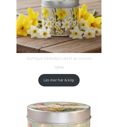
Doftljus Påskliljor (doft av citron)
129
kr
Läs mer här & köp