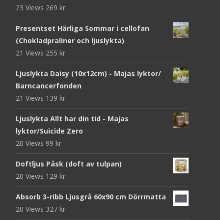
23 Views
269
kr
Presentset Härliga Sommar i cellofan
(Chokladpraliner och ljuslykta)
21 Views
255
kr
Ljuslykta Daisy (10x12cm) - Majas lyktor/
Barncancerfonden
21 Views
139
kr
Ljuslykta Allt har din tid - Majas
lyktor/Suicide Zero
20 Views
99
kr
Doftljus Påsk (doft av tulpan)
20 Views
129
kr
Absorb 3-ribb Ljusgrå 60x90 cm Dörrmatta
20 Views
327
kr