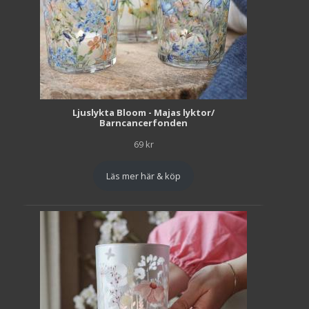
Ljuslykta Bloom - Majas lyktor/
Barncancerfonden
69
kr
Läs mer här & köp