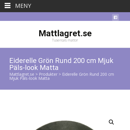
MENY
Mattlagret.se
Tusentals mattor
Eiderelle Grön Rund 200 cm Mjuk
Päls-look Matta
Mattlagret.se
>
Produkter
>
Eiderelle Grön Rund 200 cm
Mjuk Päls-look Matta