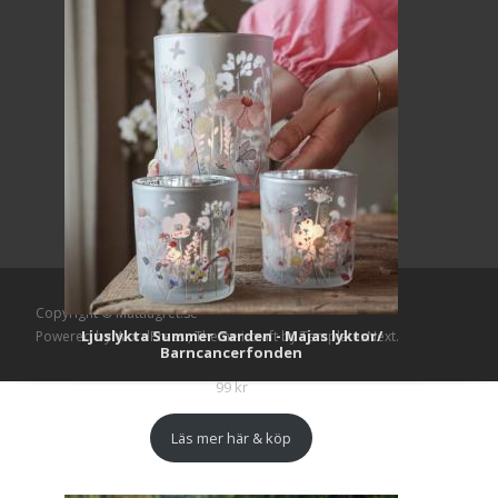
Copyright © Mattlagret.se
Ljuslykta Summer Garden - Majas lyktor/
Powered by WordPress
, Theme
i-craft
by TemplatesNext.
Barncancerfonden
99
kr
Läs mer här & köp