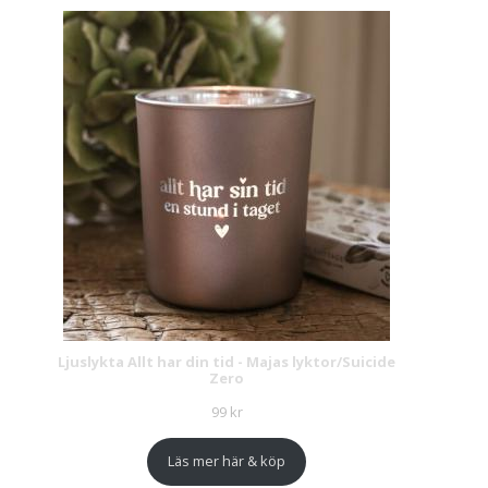
Ljuslykta Allt har din tid - Majas lyktor/Suicide
Zero
99
kr
Läs mer här & köp