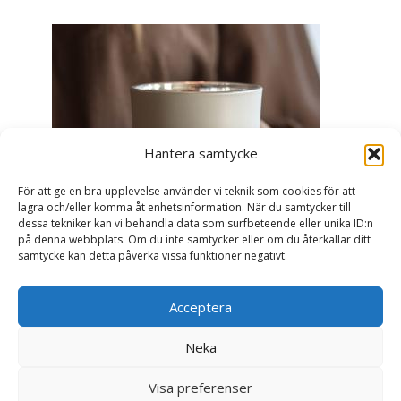
Hantera samtycke
För att ge en bra upplevelse använder vi teknik som cookies för att
lagra och/eller komma åt enhetsinformation. När du samtycker till
dessa tekniker kan vi behandla data som surfbeteende eller unika ID:n
på denna webbplats. Om du inte samtycker eller om du återkallar ditt
samtycke kan detta påverka vissa funktioner negativt.
Acceptera
Ljuslykta Älskade Farmor - Majas lyktor/
Barncancerfonden
Neka
99
kr
Visa preferenser
Läs mer här & köp