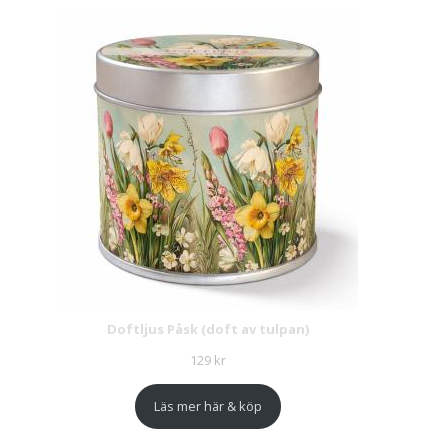
Doftljus Påsk (doft av tulpan)
129
kr
Läs mer här & köp