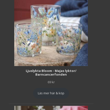
Ljuslykta Bloom - Majas lyktor/
Barncancerfonden
69
kr
Läs mer här & köp