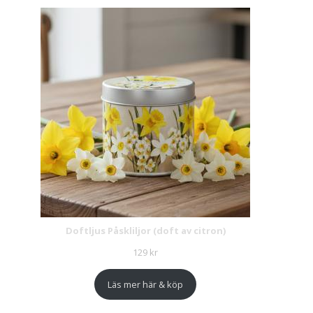
Doftljus Påskliljor (doft av citron)
129
kr
Läs mer här & köp