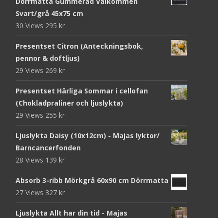
Dörrmatta Gummerad Välkommen
Svart/grå 45x75 cm
30 Views
295
kr
Presentset Citron (Anteckningsbok,
pennor & doftljus)
29 Views
269
kr
Presentset Härliga Sommar i cellofan
(Chokladpraliner och ljuslykta)
29 Views
255
kr
Ljuslykta Daisy (10x12cm) - Majas lyktor/
Barncancerfonden
28 Views
139
kr
Absorb 3-ribb Mörkgrå 60x90 cm Dörrmatta
27 Views
327
kr
Ljuslykta Allt har din tid - Majas