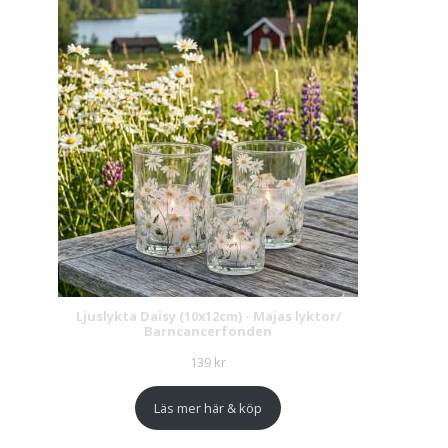
Ljuslykta Daisy (10x12cm) - Majas lyktor/
Barncancerfonden
139
kr
Läs mer här & köp