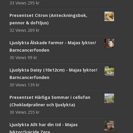
33 Views
295
kr
Presentset Citron (Anteckningsbok,
pennor & doftljus)
32 Views
269
kr
Ljuslykta Älskade Farmor - Majas lyktor/
Barncancerfonden
30 Views
99
kr
Ljuslykta Daisy (10x12cm) - Majas lyktor/
Barncancerfonden
30 Views
139
kr
Presentset Härliga Sommar i cellofan
(Chokladpraliner och ljuslykta)
30 Views
255
kr
Ljuslykta Allt har din tid - Majas
lyktor/Suicide Zero