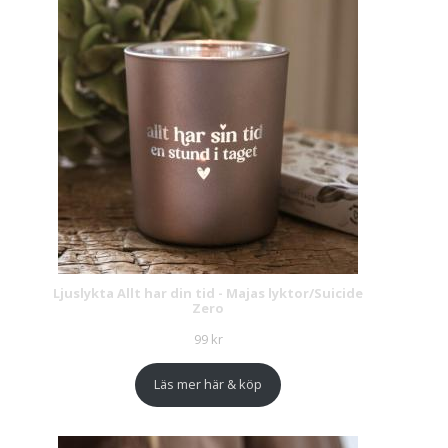
Ljuslykta Allt har din tid - Majas lyktor/Suicide
Zero
99
kr
Läs mer här & köp