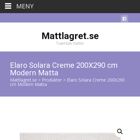
MENY
Mattlagret.se
Tusentals mattor
Elaro Solara Creme 200X290 cm
Modern Matta
Mattlagret.se
>
Produkter
>
Elaro Solara Creme 200X290
cm Modern Matta