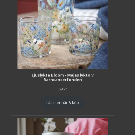
Ljuslykta Bloom - Majas lyktor/
Barncancerfonden
69
kr
Läs mer här & köp