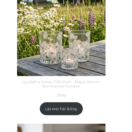
Ljuslykta Daisy (10x12cm) - Majas lyktor/
Barncancerfonden
139
kr
Läs mer här & köp