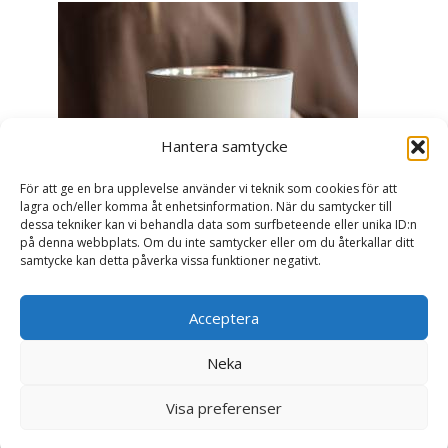
Hantera samtycke
För att ge en bra upplevelse använder vi teknik som cookies för att
lagra och/eller komma åt enhetsinformation. När du samtycker till
dessa tekniker kan vi behandla data som surfbeteende eller unika ID:n
på denna webbplats. Om du inte samtycker eller om du återkallar ditt
samtycke kan detta påverka vissa funktioner negativt.
Acceptera
Ljuslykta Älskade Farmor - Majas lyktor/
Barncancerfonden
Neka
99
kr
Visa preferenser
Läs mer här & köp