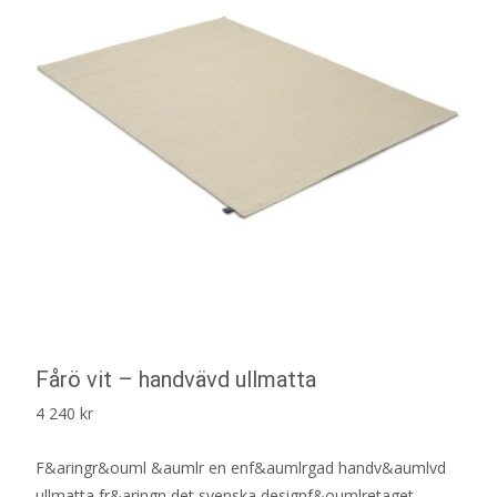
Fårö vit – handvävd ullmatta
4 240
kr
F&aringr&ouml &aumlr en enf&aumlrgad handv&aumlvd
ullmatta fr&aringn det svenska designf&oumlretaget