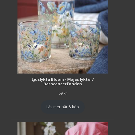
Ljuslykta Bloom - Majas lyktor/
Barncancerfonden
69
kr
Läs mer här & köp