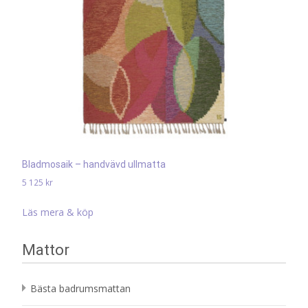
Bladmosaik – handvävd ullmatta
5 125
kr
Läs mera & köp
Mattor
Bästa badrumsmattan