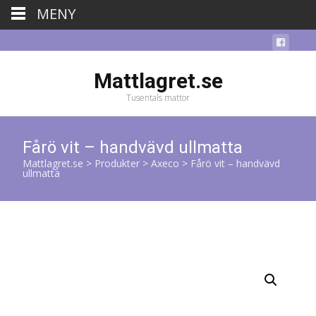
MENY
Mattlagret.se
Tusentals mattor
Fårö vit – handvävd ullmatta
Mattlagret.se
>
Produkter
>
Axeco
>
Fårö vit – handvävd
ullmatta