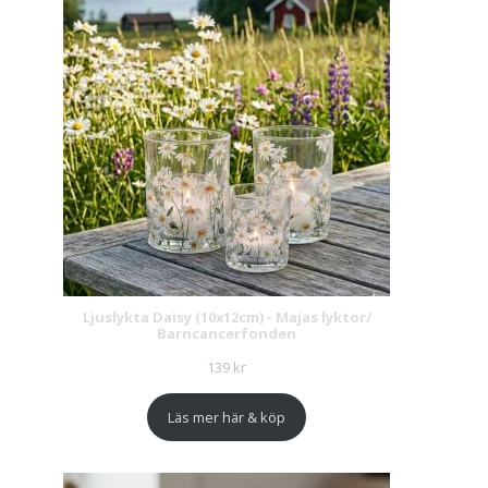
Ljuslykta Daisy (10x12cm) - Majas lyktor/
Barncancerfonden
139
kr
Läs mer här & köp