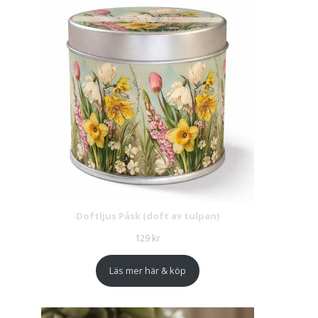
Doftljus Påsk (doft av tulpan)
129
kr
Läs mer här & köp