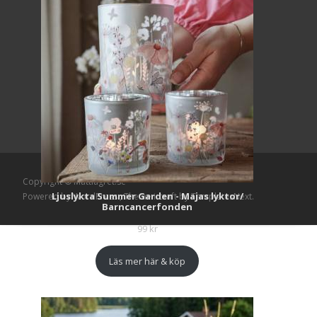
Copyright © Mattlagret.se
Ljuslykta Summer Garden - Majas lyktor/
Powered by WordPress
, Theme
i-craft
by TemplatesNext.
Barncancerfonden
99
kr
Läs mer här & köp