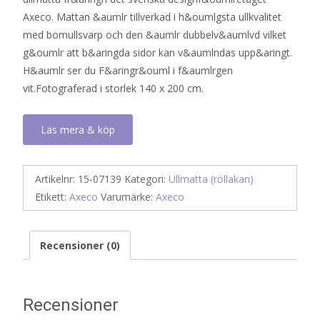
Axeco. Mattan &aumlr tillverkad i h&oumlgsta ullkvalitet
med bomullsvarp och den &aumlr dubbelv&aumlvd vilket
g&oumlr att b&aringda sidor kan v&aumlndas upp&aringt.
H&aumlr ser du F&aringr&ouml i f&aumlrgen
vit.Fotograferad i storlek 140 x 200 cm.
Läs mera & köp
Artikelnr:
15-07139
Kategori:
Ullmatta (röllakan)
Etikett:
Axeco
Varumärke:
Axeco
Recensioner (0)
Recensioner