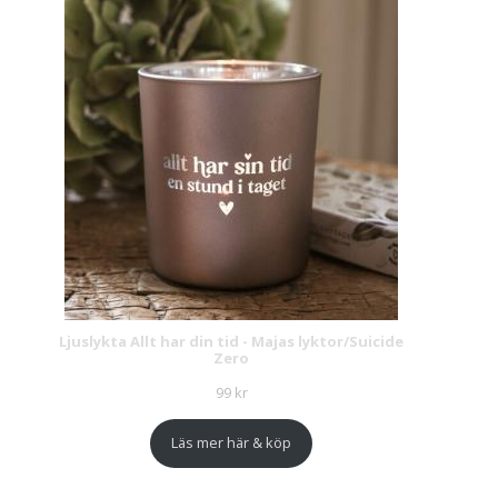
Ljuslykta Allt har din tid - Majas lyktor/Suicide
Zero
99
kr
Läs mer här & köp