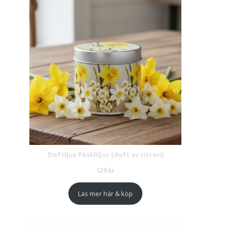
Doftljus Påskliljor (doft av citron)
129
kr
Läs mer här & köp