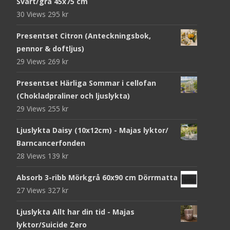
Svart/grå 45x75 cm
30 Views
295
kr
Presentset Citron (Anteckningsbok,
pennor & doftljus)
29 Views
269
kr
Presentset Härliga Sommar i cellofan
(Chokladpraliner och ljuslykta)
29 Views
255
kr
Ljuslykta Daisy (10x12cm) - Majas lyktor/
Barncancerfonden
28 Views
139
kr
Absorb 3-ribb Mörkgrå 60x90 cm Dörrmatta
27 Views
327
kr
Ljuslykta Allt har din tid - Majas
lyktor/Suicide Zero