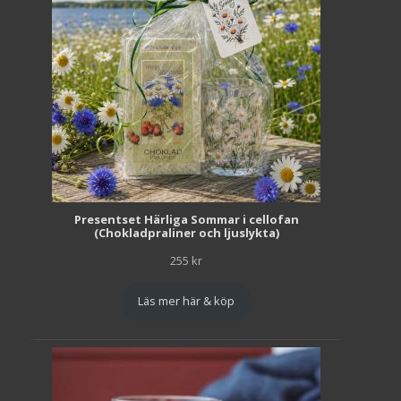
Presentset Härliga Sommar i cellofan
(Chokladpraliner och ljuslykta)
255
kr
Läs mer här & köp