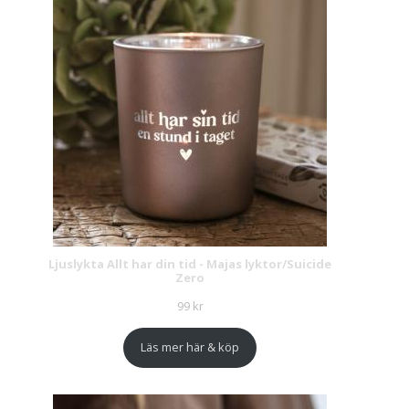
Ljuslykta Allt har din tid - Majas lyktor/Suicide
Zero
99
kr
Läs mer här & köp