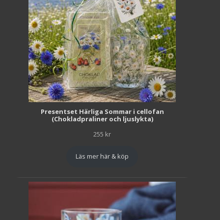
Presentset Härliga Sommar i cellofan
(Chokladpraliner och ljuslykta)
255
kr
Läs mer här & köp