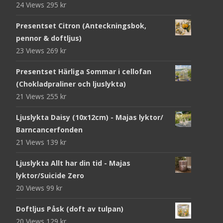
24 Views
295
kr
Presentset Citron (Anteckningsbok,
pennor & doftljus)
23 Views
269
kr
Presentset Härliga Sommar i cellofan
(Chokladpraliner och ljuslykta)
21 Views
255
kr
Ljuslykta Daisy (10x12cm) - Majas lyktor/
Barncancerfonden
21 Views
139
kr
Ljuslykta Allt har din tid - Majas
lyktor/Suicide Zero
20 Views
99
kr
Doftljus Påsk (doft av tulpan)
20 Views
129
kr