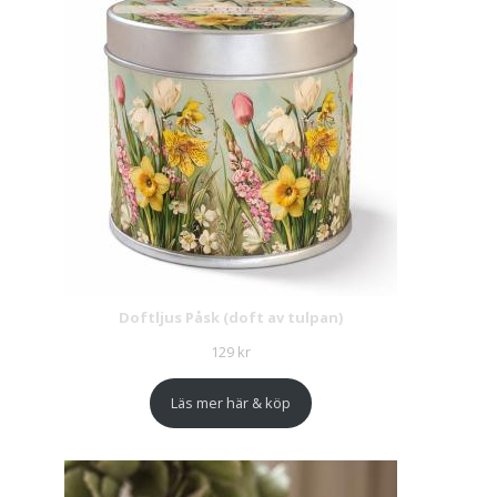
Doftljus Påsk (doft av tulpan)
129
kr
Läs mer här & köp