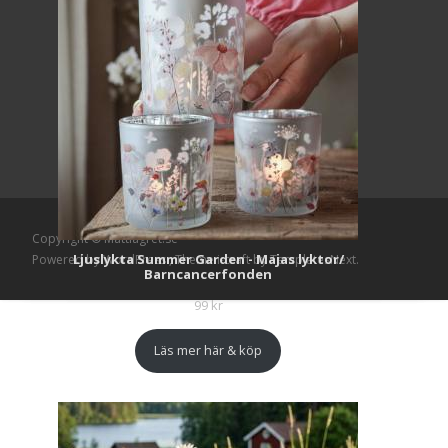
Copyright © Mattlagret.se
Ljuslykta Summer Garden - Majas lyktor/
Powered by WordPress
, Theme
i-craft
by TemplatesNext.
Barncancerfonden
99
kr
Läs mer här & köp