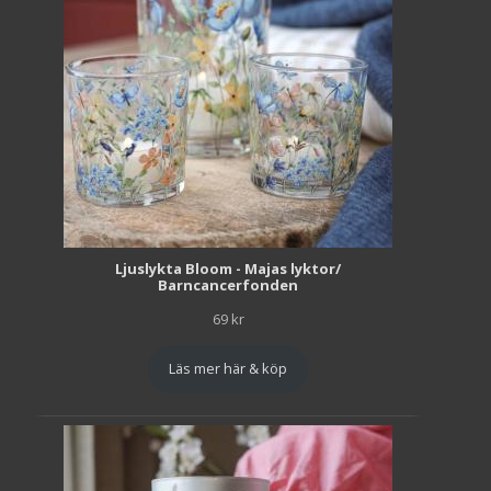
Ljuslykta Bloom - Majas lyktor/
Barncancerfonden
69
kr
Läs mer här & köp