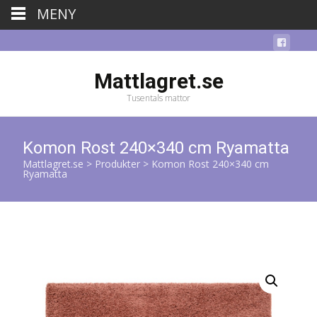
MENY
Mattlagret.se
Tusentals mattor
Komon Rost 240×340 cm Ryamatta
Mattlagret.se
>
Produkter
>
Komon Rost 240×340 cm
Ryamatta