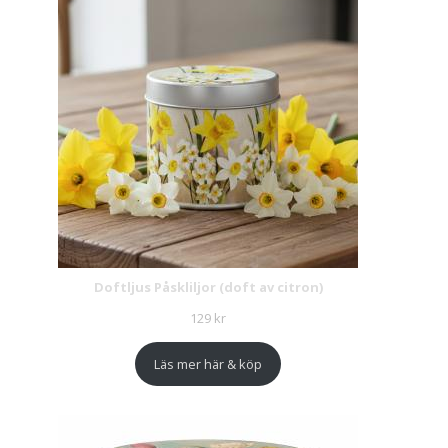
Doftljus Påskliljor (doft av citron)
129
kr
Läs mer här & köp