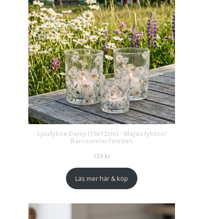
Ljuslykta Daisy (10x12cm) - Majas lyktor/
Barncancerfonden
139
kr
Läs mer här & köp