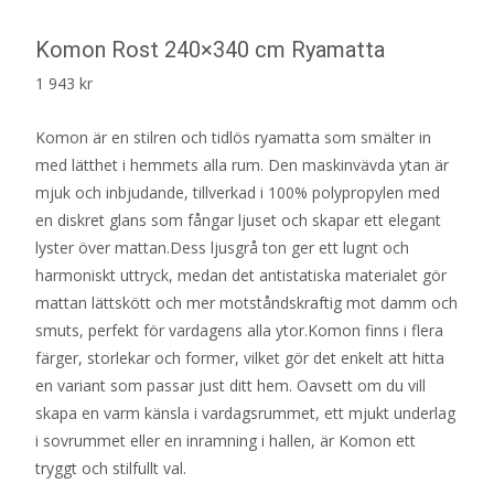
Komon Rost 240×340 cm Ryamatta
1 943
kr
Komon är en stilren och tidlös ryamatta som smälter in
med lätthet i hemmets alla rum. Den maskinvävda ytan är
mjuk och inbjudande, tillverkad i 100% polypropylen med
en diskret glans som fångar ljuset och skapar ett elegant
lyster över mattan.Dess ljusgrå ton ger ett lugnt och
harmoniskt uttryck, medan det antistatiska materialet gör
mattan lättskött och mer motståndskraftig mot damm och
smuts, perfekt för vardagens alla ytor.Komon finns i flera
färger, storlekar och former, vilket gör det enkelt att hitta
en variant som passar just ditt hem. Oavsett om du vill
skapa en varm känsla i vardagsrummet, ett mjukt underlag
i sovrummet eller en inramning i hallen, är Komon ett
tryggt och stilfullt val.