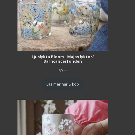
Ljuslykta Bloom - Majas lyktor/
Barncancerfonden
69
kr
Läs mer här & köp