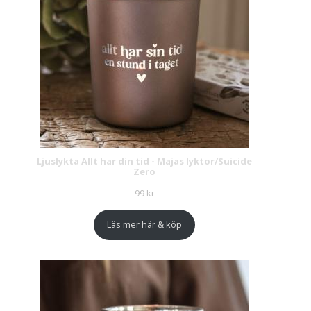
Ljuslykta Allt har din tid - Majas lyktor/Suicide
Zero
99
kr
Läs mer här & köp