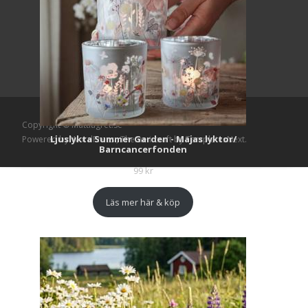
Copyright © Mattlagret.se
Ljuslykta Summer Garden - Majas lyktor/
Powered by WordPress
, Theme
i-craft
by TemplatesNext.
Barncancerfonden
99
kr
Läs mer här & köp