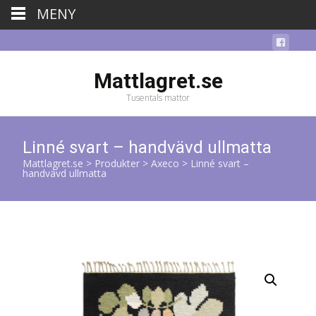
MENY
Mattlagret.se
Tusentals mattor
Linné svart – handvävd ullmatta
Mattlagret.se
>
Produkter
>
Axeco
>
Linné svart –
handvävd ullmatta