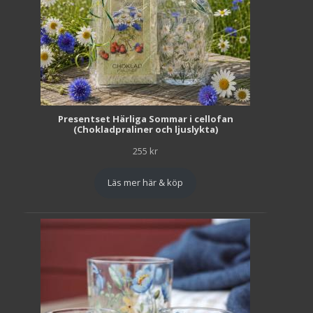
Presentset Härliga Sommar i cellofan
(Chokladpraliner och ljuslykta)
255
kr
Läs mer här & köp