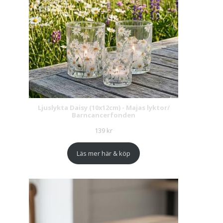
Ljuslykta Daisy (10x12cm) - Majas lyktor/
Barncancerfonden
139
kr
Läs mer här & köp