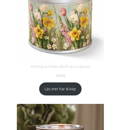
Doftljus Påsk (doft av tulpan)
129
kr
Läs mer här & köp