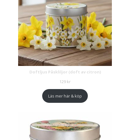
Doftljus Påskliljor (doft av citron)
129
kr
Läs mer här & köp