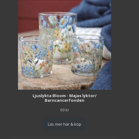
Ljuslykta Bloom - Majas lyktor/
Barncancerfonden
69
kr
Läs mer här & köp