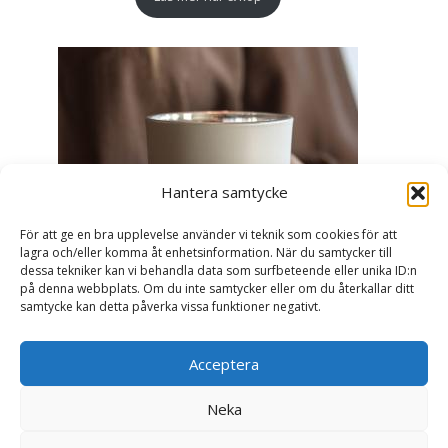
Hantera samtycke
För att ge en bra upplevelse använder vi teknik som cookies för att
lagra och/eller komma åt enhetsinformation. När du samtycker till
dessa tekniker kan vi behandla data som surfbeteende eller unika ID:n
på denna webbplats. Om du inte samtycker eller om du återkallar ditt
samtycke kan detta påverka vissa funktioner negativt.
Acceptera
Ljuslykta Älskade Farmor - Majas lyktor/
Barncancerfonden
Neka
99
kr