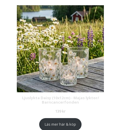
Ljuslykta Daisy (10x12cm) - Majas lyktor/
Barncancerfonden
139
kr
Läs mer här & köp