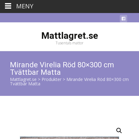
MENY
Mattlagret.se
Tusentals mattor
Mirande Virelia Röd 80×300 cm
Tvättbar Matta
Mattlagret.se
>
Produkter
>
Mirande Virelia Röd 80×300 cm
Tvättbar Matta