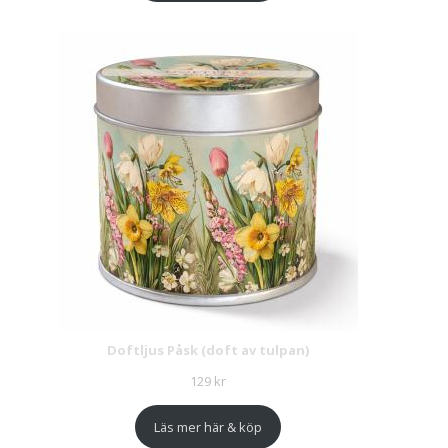
Doftljus Påsk (doft av tulpan)
129
kr
Läs mer här & köp