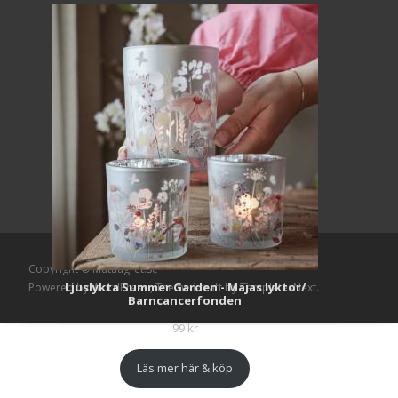
Copyright © Mattlagret.se
Ljuslykta Summer Garden - Majas lyktor/
Powered by WordPress
, Theme
i-craft
by TemplatesNext.
Barncancerfonden
99
kr
Läs mer här & köp