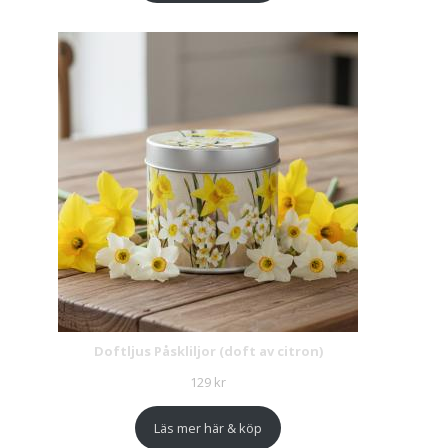
Doftljus Påskliljor (doft av citron)
129
kr
Läs mer här & köp