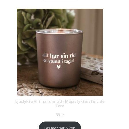
Ljuslykta Allt har din tid - Majas lyktor/Suicide
Zero
99
kr
Läs mer här & köp