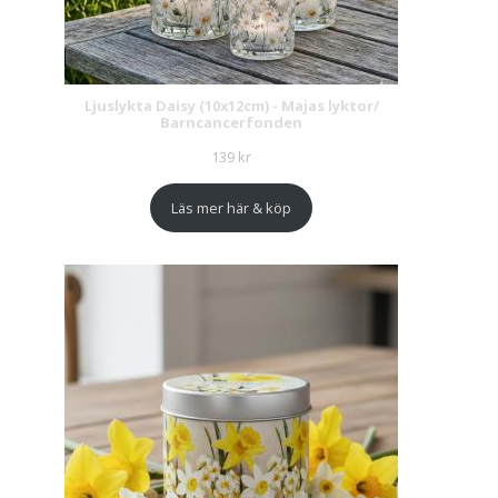
Ljuslykta Daisy (10x12cm) - Majas lyktor/
Barncancerfonden
139
kr
Läs mer här & köp