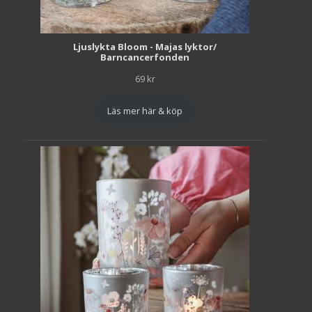
Ljuslykta Bloom - Majas lyktor/
Barncancerfonden
69
kr
Läs mer här & köp