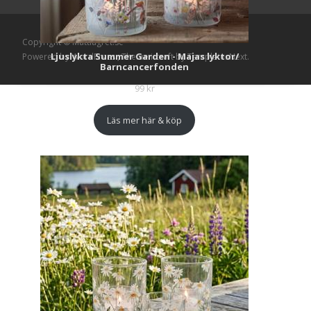
Copyright © Mattlagret.se
Ljuslykta Summer Garden - Majas lyktor/
Powered by WordPress
, Theme
i-craft
by TemplatesNext.
Barncancerfonden
99
kr
Läs mer här & köp