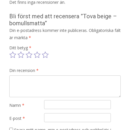
Det finns inga recensioner än.
Bli först med att recensera ”Tova beige –
bomullsmatta”
Din e-postadress kommer inte publiceras.
Obligatoriska fält
är märkta
*
Ditt betyg
*
Din recension
*
Namn
*
E-post
*
Spara mitt namn, min e-postadress och webbplats i