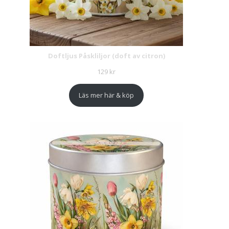
Doftljus Påskliljor (doft av citron)
129
kr
Läs mer här & köp