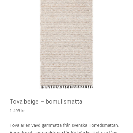
Tova beige – bomullsmatta
1 495
kr
Tova är en vävd garnmatta från svenska Horredsmattan.
Horredsmattans produkter står för hög kvalitet och lång