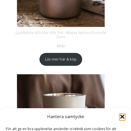
Ljuslykta Allt har din tid - Majas lyktor/Suicide
Zero
99
kr
Läs mer här & köp
Hantera samtycke
För att ge en bra upplevelse använder vi teknik som cookies för att