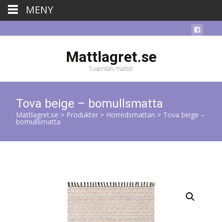
MENY
Mattlagret.se
Tusentals mattor
Tova beige – bomullsmatta
Mattlagret.se
>
Produkter
>
Horredsmattan
>
Tova beige –
bomullsmatta