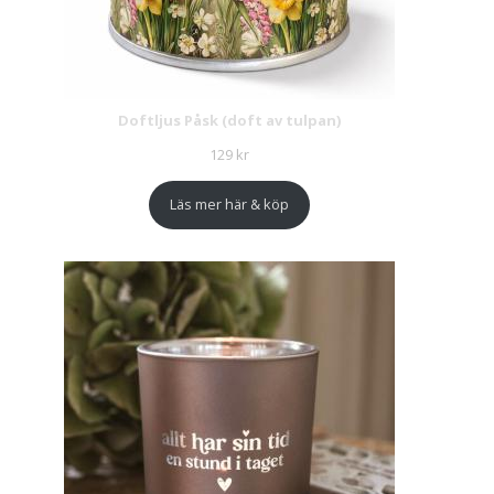
Doftljus Påsk (doft av tulpan)
129
kr
Läs mer här & köp