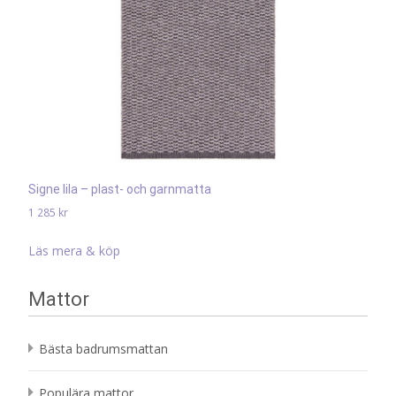
Signe lila – plast- och garnmatta
1 285
kr
Läs mera & köp
Mattor
Bästa badrumsmattan
Populära mattor