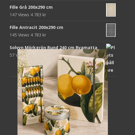
Fille Grå 200x290 cm
147 Views
4 783
kr
Fille Antracit 200x290 cm
145 Views
4 783
kr
Solvyn Mörkgrön Rund 240 cm Ryamatta
57 Views
1 871
kr