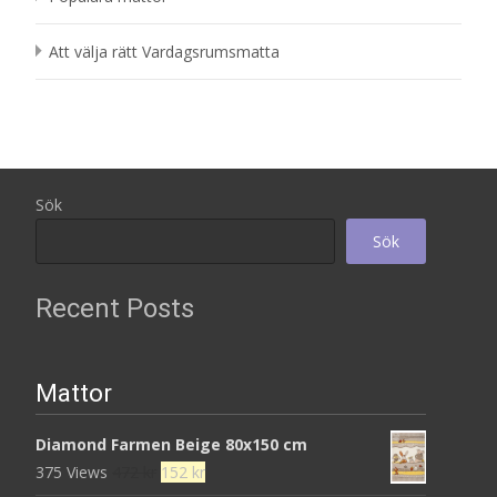
Att välja rätt Vardagsrumsmatta
Sök
Sök
Recent Posts
Mattor
Diamond Farmen Beige 80x150 cm
Det
Det
375 Views
472
kr
152
kr