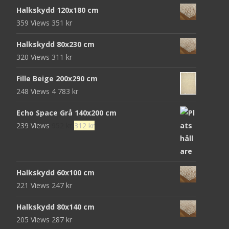
ursprungliga
nuvarande
Halkskydd 120x180 cm
priset
priset
359 Views
351
kr
var:
är:
472 kr.
152 kr.
Halkskydd 80x230 cm
320 Views
311
kr
Fille Beige 200x290 cm
248 Views
4 783
kr
Echo Space Grå 140x200 cm
Det
Det
239 Views
952
kr
312
kr
ursprungliga
nuvarande
priset
priset
var:
är:
Halkskydd 60x100 cm
952 kr.
312 kr.
221 Views
247
kr
Halkskydd 80x140 cm
205 Views
287
kr