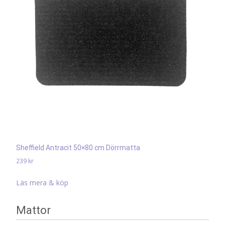
Sheffield Antracit 50×80 cm Dörrmatta
239
kr
Läs mera & köp
Mattor