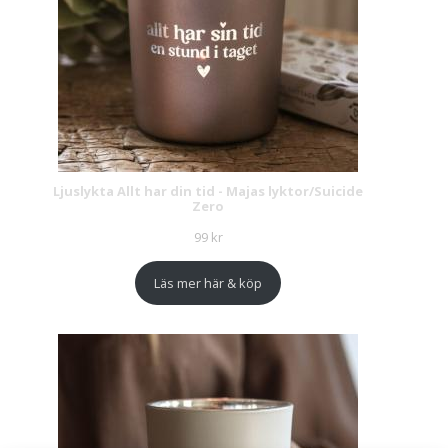
Ljuslykta Allt har din tid - Majas lyktor/Suicide
Zero
99
kr
Läs mer här & köp