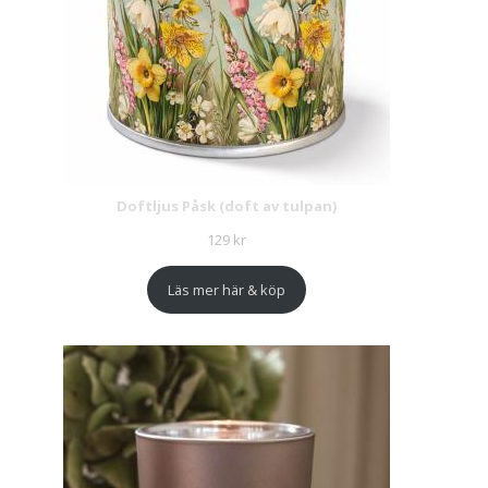
Doftljus Påsk (doft av tulpan)
129
kr
Läs mer här & köp