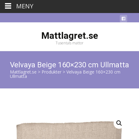
MENY
Mattlagret.se
Tusentals mattor
Velvaya Beige 160×230 cm Ullmatta
Mattlagret.se
>
Produkter
>
Velvaya Beige 160×230 cm
Ullmatta