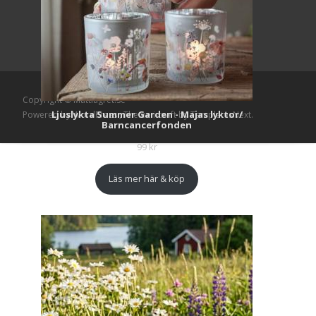
Copyright © Mattlagret.se
Ljuslykta Summer Garden - Majas lyktor/
Powered by WordPress
, Theme
i-craft
by TemplatesNext.
Barncancerfonden
99
kr
Läs mer här & köp