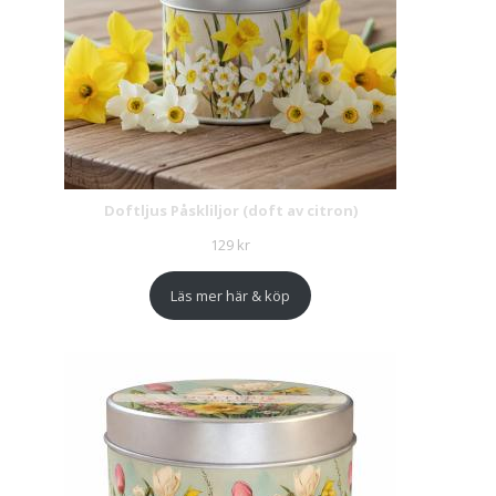
Doftljus Påskliljor (doft av citron)
129
kr
Läs mer här & köp