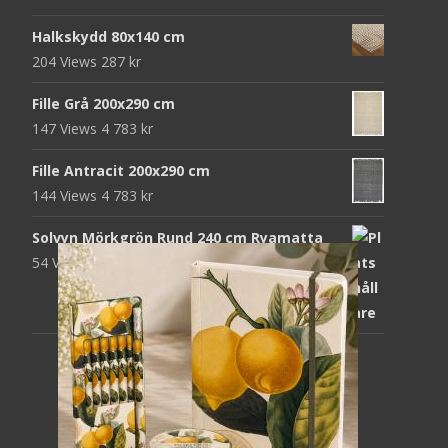
Halkskydd 80x140 cm
204 Views
287
kr
Fille Grå 200x290 cm
147 Views
4 783
kr
Fille Antracit 200x290 cm
144 Views
4 783
kr
Solvyn Mörkgrön Rund 240 cm Ryamatta
54 Views
1 871
kr