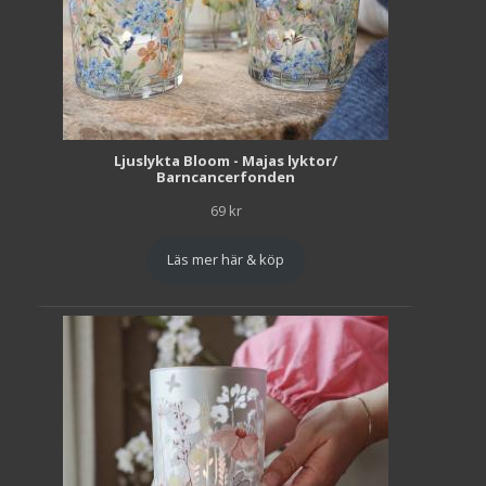
Ljuslykta Bloom - Majas lyktor/
Barncancerfonden
69
kr
Läs mer här & köp