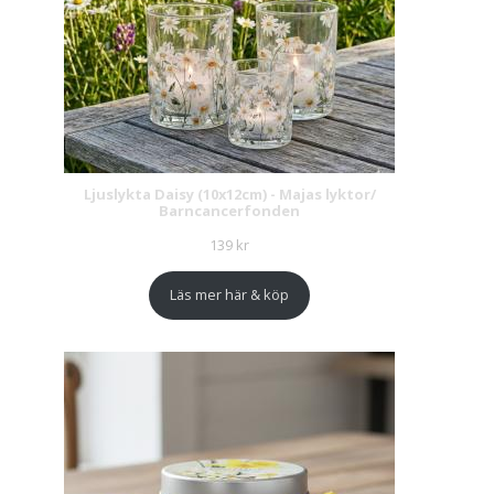
Ljuslykta Daisy (10x12cm) - Majas lyktor/
Barncancerfonden
139
kr
Läs mer här & köp