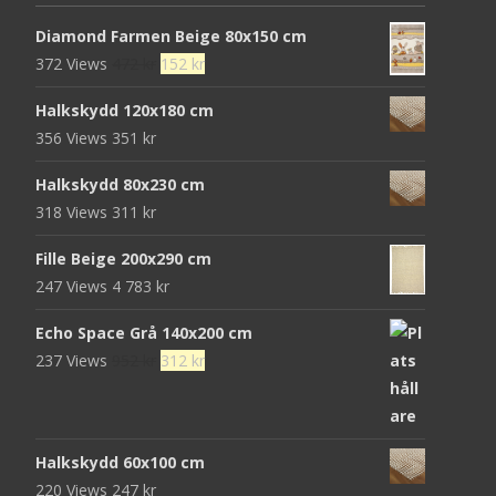
Diamond Farmen Beige 80x150 cm
Det
Det
372 Views
472
kr
152
kr
ursprungliga
nuvarande
Halkskydd 120x180 cm
priset
priset
356 Views
351
kr
var:
är:
472 kr.
152 kr.
Halkskydd 80x230 cm
318 Views
311
kr
Fille Beige 200x290 cm
247 Views
4 783
kr
Echo Space Grå 140x200 cm
Det
Det
237 Views
952
kr
312
kr
ursprungliga
nuvarande
priset
priset
var:
är:
Halkskydd 60x100 cm
952 kr.
312 kr.
220 Views
247
kr