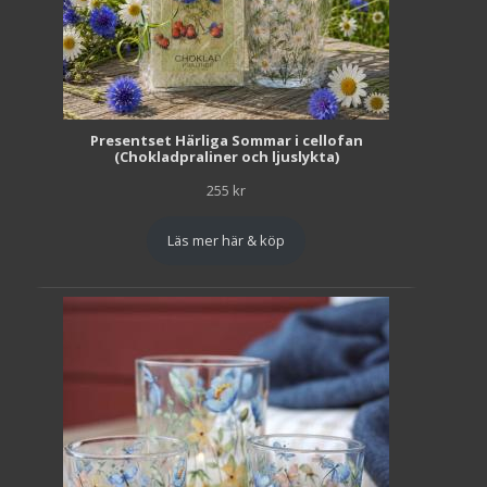
Presentset Härliga Sommar i cellofan
(Chokladpraliner och ljuslykta)
255
kr
Läs mer här & köp