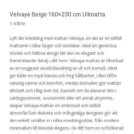
Velvaya Beige 160×230 cm Ullmatta
1 478
kr
Lyft din inredning med mattan Velvaya, en del av en stilfull
mattserie i olika färger och storlekar. Med sin generösa
storlek och tidlösa design blir den en elegant och
framträdande detalj i ditt hem. Velvaya-mattan är tillverkad
av en noggrant utvald blandning av ull och bomull, vilket
ger både en mjuk känsla och hög hållbarhet. Ullen tillför
naturlig värme och komfort, medan bomullen gör mattan
slitstark och tålig över tid. Oavsett om du placerar den i
vardagsrummet, sovrummet eller ett annat utrymme,
skapar Velvaya-mattan en ombonad och stilfull
atmosfär.Den diskreta och mångsidiga designen gör att
den enkelt smälter in i olika inredningsstilar, från modern
minimalism till klassisk elegans. Ge ditt hem en sofistikerad