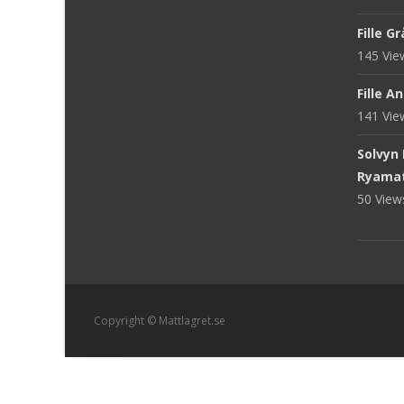
Fille G
145 Vi
Fille A
141 Vi
Solvyn
Ryama
50 Vie
Copyright © Mattlagret.se