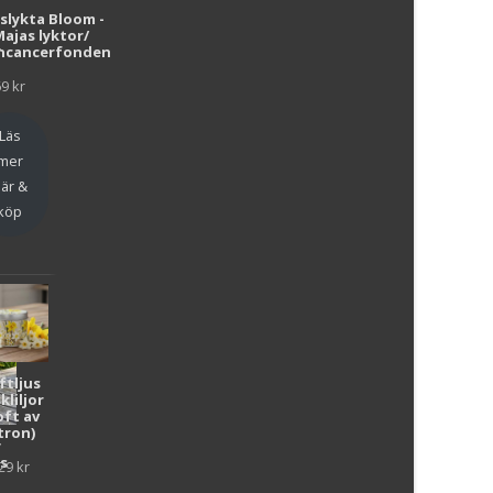
i
uslykta Bloom -
Majas lyktor/
r
ncancerfonden
69
kr
Läs
mer
är &
köp
ftljus
kliljor
oft av
tron)
y
as
29
kr