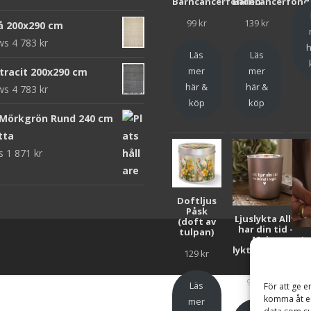
Barncancerfonden
Barncancerfond
99
kr
139
kr
rå 200x290 cm
ews
4 783
kr
h
Läs
Läs
mer
mer
ntracit 200x290 cm
här &
här &
ews
4 783
kr
köp
köp
 Mörkgrön Rund 240 cm
tta
ws
1 871
kr
Doftljus
Påsk
Ljuslykta Allt
(doft av
har din tid -
tulpan)
Majas
Lju
lyktor/Suicide
F
129
kr
Zero
Bar
99
kr
Läs
För att ge e
komma åt en
mer