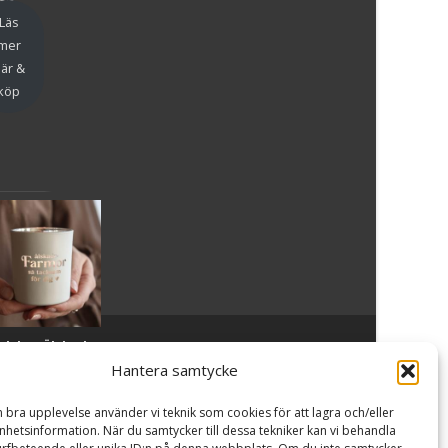
en
Läs
mer
är &
köp
slykta Älskade
Powered by WordPress
, Theme
i-craft
by TemplatesNext.
armor - Majas
Hantera samtycke
lyktor/
ncancerfonden
n bra upplevelse använder vi teknik som cookies för att lagra och/eller
99
kr
hetsinformation. När du samtycker till dessa tekniker kan vi behandla