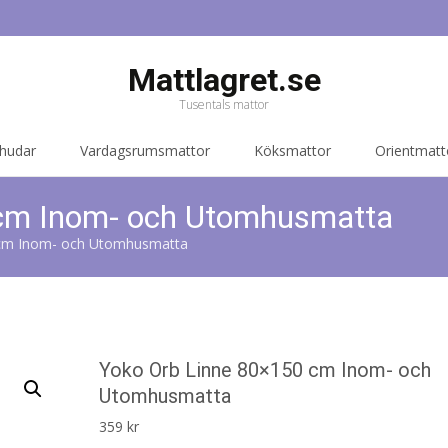
Mattlagret.se
Tusentals mattor
 hudar
Vardagsrumsmattor
Köksmattor
Orientmatt
 cm Inom- och Utomhusmatta
 cm Inom- och Utomhusmatta
Yoko Orb Linne 80×150 cm Inom- och
Utomhusmatta
359
kr