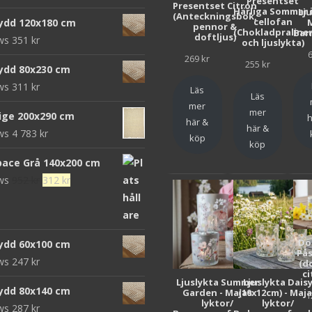
Presentset
Presentset Citron
ursprungliga
nuvarande
Härliga Sommar 
Lj
(Anteckningsbok,
cellofan
ydd 120x180 cm
pennor &
priset
priset
(Chokladpraline
Bar
doftljus)
ews
351
kr
och ljuslykta)
var:
är:
269
kr
472 kr.
152 kr.
255
kr
ydd 80x230 cm
ews
311
kr
Läs
Läs
mer
mer
eige 200x290 cm
h
här &
här &
ews
4 783
kr
köp
köp
pace Grå 140x200 cm
Det
Det
ews
952
kr
312
kr
ursprungliga
nuvarande
priset
priset
var:
är:
Do
ydd 60x100 cm
952 kr.
312 kr.
Pås
ews
247
kr
(d
ci
Ljuslykta Summer
Ljuslykta Dais
ydd 80x140 cm
Garden - Majas
(10x12cm) - Maj
1
lyktor/
lyktor/
ews
287
kr