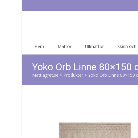
Skip
Hem
Mattor
Ullmattor
Skinn och
to
content
Yoko Orb Linne 80×150
Mattlagret.se
>
Produkter
>
Yoko Orb Linne 80×150