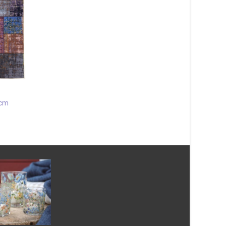
Dörrmatta Gummerad
Välkommen Svart/grå 45×75
cm
295
kr
Läs mera & köp
 cm
Patch Multi 200×290
1 583
kr
Läs mera & köp