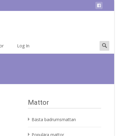
Search
or
Log In
for:
Mattor
Bästa badrumsmattan
Populära mattor