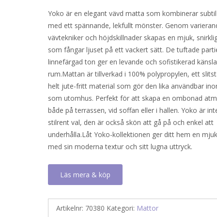
Yoko är en elegant vävd matta som kombinerar subtil 
med ett spännande, lekfullt mönster. Genom varieran
vävtekniker och höjdskillnader skapas en mjuk, snirkli
som fångar ljuset på ett vackert sätt. De tuftade parti
linnefärgad ton ger en levande och sofistikerad känsla t
rum.Mattan är tillverkad i 100% polypropylen, ett slits
helt jute-fritt material som gör den lika användbar i
som utomhus. Perfekt för att skapa en ombonad atm
både på terrassen, vid soffan eller i hallen. Yoko är int
stilrent val, den är också skön att gå på och enkel att
underhålla.Låt Yoko-kollektionen ger ditt hem en mju
med sin moderna textur och sitt lugna uttryck.
Läs mera & köp
Artikelnr:
70380
Kategori:
Mattor