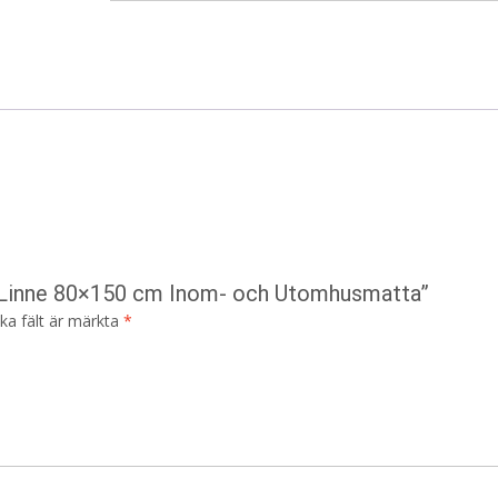
b Linne 80×150 cm Inom- och Utomhusmatta”
ska fält är märkta
*