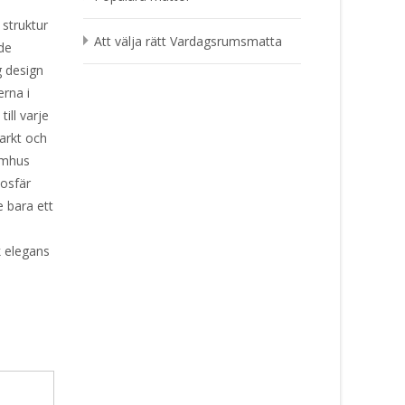
struktur
Att välja rätt Vardagsrumsmatta
de
g design
erna i
ill varje
tarkt och
nomhus
osfär
e bara ett
k elegans