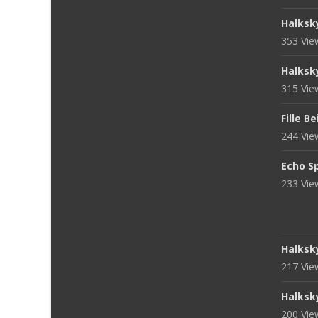
Halksk
353 Vi
Halksk
315 Vi
Fille B
244 Vi
Echo S
233 Vi
Halksk
217 Vi
Halksk
200 Vi